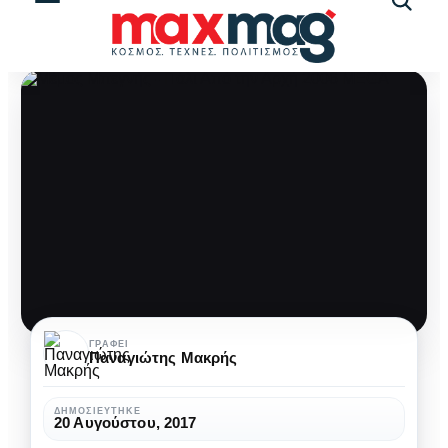
Αναζήτ
άρθρω
Μέμος
ΓΡΆΦΕΙ
Παναγιώτης Μακρής
Μπεγνής:
20
ΔΗΜΟΣΙΕΎΤΗΚΕ
20 Αυγούστου, 2017
χρόνια