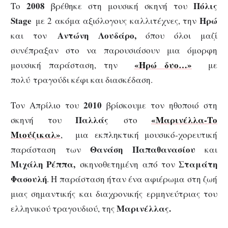
2008
Πόλις
Το
βρέθηκε στη μουσική σκηνή του
Stage
Ηρώ
με 2 ακόμα αξιόλογους καλλιτέχνες, την
Αντώνη Λουδάρο,
και τον
όπου όλοι μαζί
συνέπραξαν στο να παρουσιάσουν μια όμορφη
«Ηρώ δυο…»
μουσική παράσταση, την
με
πολύ τραγούδι κέφι και διασκέδαση.
2010
Τον Απρίλιο του
βρίσκουμε τον ηθοποιό στη
Παλλάς
«Μαρινέλλα-Το
σκηνή του
στο
Μιούζικαλ»
, μια εκπληκτική μουσικό-χορευτική
Θανάση Παπαθανασίου
παράσταση των
και
Μιχάλη Ρέππα,
Σταμάτη
σκηνοθετημένη από τον
Φασουλή
. Η παράσταση ήταν ένα αφιέρωμα στη ζωή
μιας σημαντικής και διαχρονικής ερμηνεύτριας του
Μαρινέλλας.
ελληνικού τραγουδιού, της