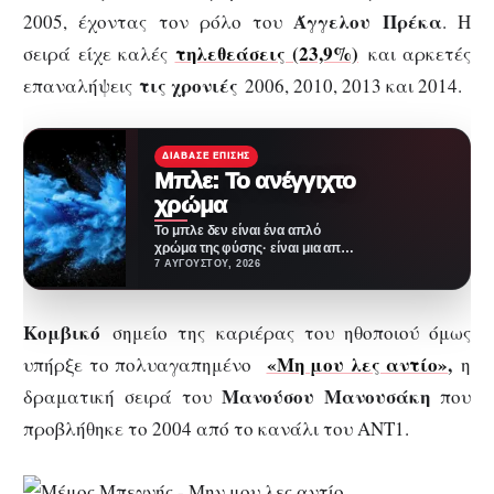
Άγγελου Πρέκα
2005, έχοντας τον ρόλο του
. Η
τηλεθεάσεις (23,9%)
σειρά είχε καλές
και αρκετές
τις χρονιές
επαναλήψεις
2006, 2010, 2013 και 2014.
ΔΙΆΒΑΣΕ ΕΠΊΣΗΣ
Μπλε: Το ανέγγιχτο
χρώμα
Το μπλε δεν είναι ένα απλό
χρώμα της φύσης· είναι μια από
τις πιο επιτυχημένες
7 ΑΥΓΟΎΣΤΟΥ, 2026
ψευδαισθήσεις…
Κομβικό
σημείο της καριέρας του ηθοποιού όμως
«Μη μου λες αντίο»
,
υπήρξε το πολυαγαπημένο
η
Μανούσου Μανουσάκη
δραματική σειρά του
που
προβλήθηκε το 2004 από το κανάλι του ANT1.