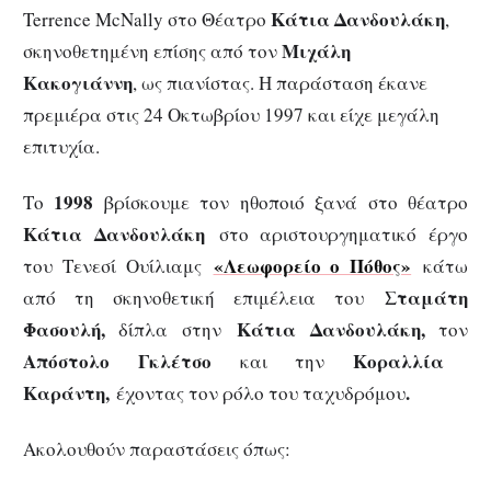
Κάτια Δανδουλάκη
Terrence McNally στο Θέατρο
,
Μιχάλη
σκηνοθετημένη επίσης από τον
Κακογιάννη
, ως πιανίστας. Η παράσταση έκανε
πρεμιέρα στις 24 Οκτωβρίου 1997 και είχε μεγάλη
επιτυχία.
1998
Το
βρίσκουμε τον ηθοποιό ξανά στο θέατρο
Κάτια Δανδουλάκη
στο αριστουργηματικό έργο
«
Λεωφορείο ο Πόθος
»
του Τενεσί Ουίλιαμς
κάτω
Σταμάτη
από τη σκηνοθετική επιμέλεια του
Φασουλή,
Κάτια Δανδουλάκη,
δίπλα στην
τον
Απόστολο Γκλέτσο
Κοραλλία
και την
Καράντη,
.
έχοντας τον ρόλο του ταχυδρόμου
Ακολουθούν παραστάσεις όπως: