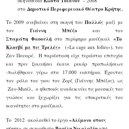
Κώστα Τσιάνου
σκηνοθεσία
– 2008
Δημοτικό Περιφερειακό Θέατρο Κρήτης.
στο
Παλλάς
Το 2009
ανεβαίνει
στη σκηνή του
μαζί
με
Γιάννη
Μπέζο
τον
και τον
Σταμάτη
Φασουλή
«
Το
στο
περίφημο μιούζικαλ
Κλουβί με τις Τρελές
»
(«La cage aux folles»), του
Ζαν Πουαρέ.
Η παράσταση είχε τεράστια επιτυχία
και πριν ξεκινήσει έκανε ρεκόρ προπωλήσεων
-πωλήθηκαν γύρω στα 17.000 εισιτήρια. Έχοντας
τον ρόλο του γιου του Ζορζ (Γιάννης Μπέζος), ως
Ζαν-Μισέλ, ο ηθοποιός αναδεικνύει τις μουσικές του
γνώσεις και ξεχωρίζει για τις υποκριτικές του
ικανότητες στο μιούζικαλ.
«Αλίμονο στους
Το 2012 ακολουθεί το έργο
νέους»
Βασίλη Νικολαΐδη
σε σκηνοθεσία
από