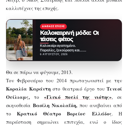
καλλιτέχνες της εποχής.
ΔΙΆΒΑΣΕ ΕΠΊΣΗΣ
Καλοκαιρινή μόδα: Οι
τάσεις φέτος
Καλοκαίρι αγαπημένο.
Παραλίες, ξεκούραση και…
ζέστη! Καμία θερμοκρασία δε θα
6 ΑΥΓΟΎΣΤΟΥ, 2026
μας περιορίσει από το να
έχουμε…
Θα σε πάρω να φύγουμε, 2013.
Τον Φεβρουάριο του 2014 πρωταγωνιστεί με την
Κοραλία Καράντη
Τενεσί
στο θεατρικό έργο του
Ουίλιαμς,
«Γλυκό πουλί της νιότης»
το
, σε
Βασίλη Νικολαΐδη,
σκηνοθεσία
που ανεβαίνει από
Κρατικό Θέατρο Βορείου
Ελλάδος
το
. Η
παράσταση σημειώνει επιτυχία, ενώ ο ίδιος