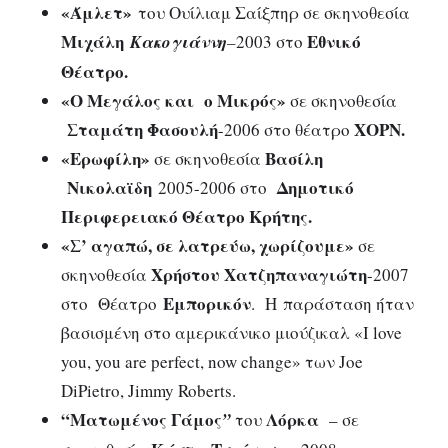
«Άμλετ»
του Ουίλιαμ Σαίξπηρ σε σκηνοθεσία
Μιχάλη
Εθνικό
Κακογιάννη
–
2003 στο
Θέατρο.
«Ο Μεγάλος και ο Μικρός»
σε σκηνοθεσία
Σταμάτη Φασουλή
ΧΟΡΝ.
-2006 στο θέατρο
«Ερωφίλη»
Βασίλη
σε σκηνοθεσία
Νικολαϊδη
Δημοτικό
2005-2006 στο
Περιφερειακό Θέατρο Κρήτης.
«
Σ’ αγαπώ, σε λατρεύω, χωρίζουμε»
σε
Χρήστου Χατζηπαναγιώτη
σκηνοθεσία
-2007
Εμπορικόν
στο
Θέατρο
. Η παράσταση ήταν
βασισμένη στο αμερικάνικο μιούζικαλ «I love
you, you are perfect, now change» των Joe
DiPietro, Jimmy Roberts.
“Ματωμένος Γάμος
Λόρκα
”
του
– σε