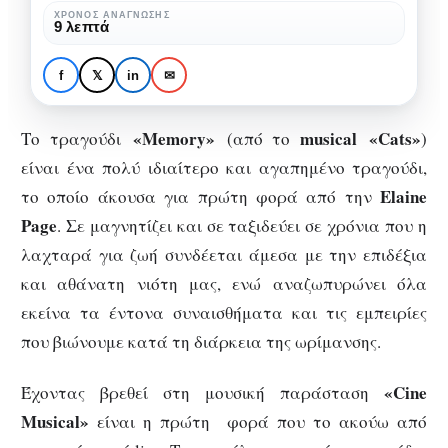
δεν
ΧΡΌΝΟΣ ΑΝΆΓΝΩΣΗΣ
ΑΦΙΕΡΏΜΑΤΑ
ΚΑΛΛΙΤΈΧΝΕΣ
9 λεπτά
είναι
Μέμος Μπεγνής: 20
ένα
χρόνια δεν είναι ένα
f
𝕏
in
✉
συνηθισμένο
συνηθισμένο όνειρο
όνειρο
«
Memory
»
musical
«
Cats
»
Το τραγούδι
(από το
)
είναι ένα πολύ ιδιαίτερο και αγαπημένο τραγούδι,
Elaine
το οποίο άκουσα για πρώτη φορά από την
Page
. Σε μαγνητίζει και σε ταξιδεύει σε χρόνια που η
λαχταρά για ζωή συνδέεται άμεσα με την επιδέξια
και αθάνατη νιότη μας, ενώ αναζωπυρώνει όλα
εκείνα τα έντονα συναισθήματα και τις εμπειρίες
που βιώνουμε κατά τη διάρκεια της ωρίμανσης.
«Cine
Έχοντας βρεθεί στη μουσική παράσταση
Musical»
είναι η πρώτη φορά που το ακούω από