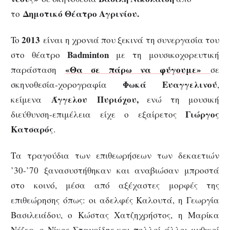
Δημοτικό Θέατρο Αγρινίου.
το
2013
To
είναι η χρονιά που ξεκινά τη συνεργασία του
Badminton
στο θέατρο
με τη μουσικοχορευτική
«
Θα σε πάρω να φύγουμε
»
παράσταση
σε
Φωκά Ευαγγελινού
σκηνοθεσία-χορογραφία
,
Άγγελου Πυριόχου,
κείμενα
ενώ τη μουσική
Γιώργος
διεύθυνση-επιμέλεια είχε ο εξαίρετος
Κατσαρός
.
Τα τραγούδια των επιθεωρήσεων των δεκαετιών
’30-’70 ξανασυστήθηκαν και αναβιώσαν μπροστά
στο κοινό, μέσα από αξέχαστες μορφές της
επιθεώρησης όπως: οι αδελφές Καλουτά, η Γεωργία
Βασιλειάδου, ο Κώστας Χατζηχρήστος, η Μαρίκα
Νέζερ, ο Νίκος Σταυρίδης και πολλοί άλλοι μυθικοί