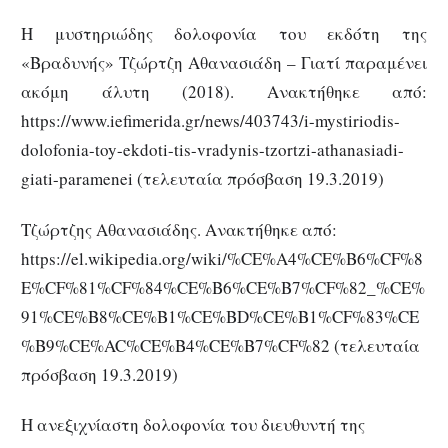
Η μυστηριώδης δολοφονία του εκδότη της
«Βραδυνής» Τζώρτζη Αθανασιάδη – Γιατί παραμένει
ακόμη άλυτη (2018). Ανακτήθηκε από:
https://www.iefimerida.gr/news/403743/i-mystiriodis-
dolofonia-toy-ekdoti-tis-vradynis-tzortzi-athanasiadi-
giati-paramenei (τελευταία πρόσβαση 19.3.2019)
Τζώρτζης Αθανασιάδης. Ανακτήθηκε από:
https://el.wikipedia.org/wiki/%CE%A4%CE%B6%CF%8
E%CF%81%CF%84%CE%B6%CE%B7%CF%82_%CE%
91%CE%B8%CE%B1%CE%BD%CE%B1%CF%83%CE
%B9%CE%AC%CE%B4%CE%B7%CF%82 (τελευταία
πρόσβαση 19.3.2019)
Η ανεξιχνίαστη δολοφονία του διευθυντή της