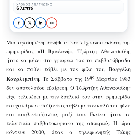
Αθανασιάδη,
Ποιος δολοφόνησε τον
ΧΡΌΝΟΣ ΑΝΆΓΝΩΣΗΣ
6 λεπτά
εκδότη
Τζώρτζη Αθανασιάδη,
της
εκδότη της «Βραδυνής»,
f
𝕏
in
✉
«Βραδυνής»,
μέσα στο γραφείο του;
μέσα
Μια αγαπημένη συνήθεια του 71χρονου εκδότη της
στο
«Η Βραδυνή»
εφημερίδας
, Τζώρτζη Αθανασιάδη,
γραφείο
ήταν να μένει στο γραφείο του τα σαββατόβραδα
του;
Βαγγέλη
και να παίζει τάβλι με τον φίλο του,
ης
Κουρλιμπίνη
. Το Σάββατο της 19
Μαρτίου 1983
δεν αποτελούσε εξαίρεση. Ο Τζώρτζης Αθανασιάδης
είχε τελειώσει με την δουλειά του στην εφημερίδα
και χαλάρωνε παίζοντας τάβλι με τον καλό του φίλο
και κουβεντιάζοντας μαζί του. Εκείνο ήταν το
τελευταίο σαββατοκύριακο της αποκριάς. Η ώρα
κόντευε 20:00, όταν ο τηλεφωνητής Τάκης