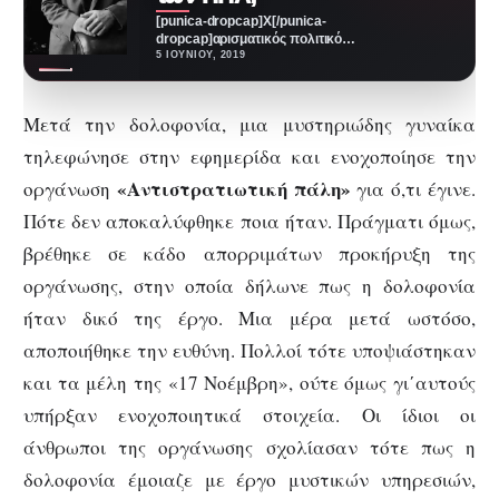
[punica-dropcap]Χ[/punica-
dropcap]αρισματικός πολιτικός,
λαοφιλής, με πειθώ και οξύνοια,
5 ΙΟΥΝΊΟΥ, 2019
συμπαθής και γοητευτικός· αυτά
είναι μόνο μερικά από τα…
Μετά την δολοφονία, μια μυστηριώδης γυναίκα
τηλεφώνησε στην εφημερίδα και ενοχοποίησε την
«Αντιστρατιωτική πάλη»
οργάνωση
για ό,τι έγινε.
Πότε δεν αποκαλύφθηκε ποια ήταν. Πράγματι όμως,
βρέθηκε σε κάδο απορριμάτων προκήρυξη της
οργάνωσης, στην οποία δήλωνε πως η δολοφονία
ήταν δικό της έργο. Μια μέρα μετά ωστόσο,
αποποιήθηκε την ευθύνη. Πολλοί τότε υποψιάστηκαν
και τα μέλη της «17 Νοέμβρη», ούτε όμως γι΄αυτούς
υπήρξαν ενοχοποιητικά στοιχεία. Οι ίδιοι οι
άνθρωποι της οργάνωσης σχολίασαν τότε πως η
δολοφονία έμοιαζε με έργο μυστικών υπηρεσιών,