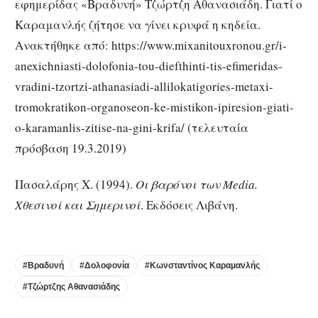
εφημερίδας «Βραδυνή» Τζώρτζη Αθανασιάδη. Γιατί ο
Καραμανλής ζήτησε να γίνει κρυφά η κηδεία.
Ανακτήθηκε από: https://www.mixanitouxronou.gr/i-
anexichniasti-dolofonia-tou-diefthinti-tis-efimeridas-
vradini-tzortzi-athanasiadi-allilokatigories-metaxi-
tromokratikon-organoseon-ke-mistikon-ipiresion-giati-
o-karamanlis-zitise-na-gini-krifa/ (τελευταία
πρόσβαση 19.3.2019)
Πασαλάρης Χ. (1994).
Οι βαρόνοι των Media.
Χθεσινοί και Σημερινοί
. Εκδόσεις Λιβάνη.
#Βραδυνή
#Δολοφονία
#Κωνσταντίνος Καραμανλής
#Τζώρτζης Αθανασιάδης