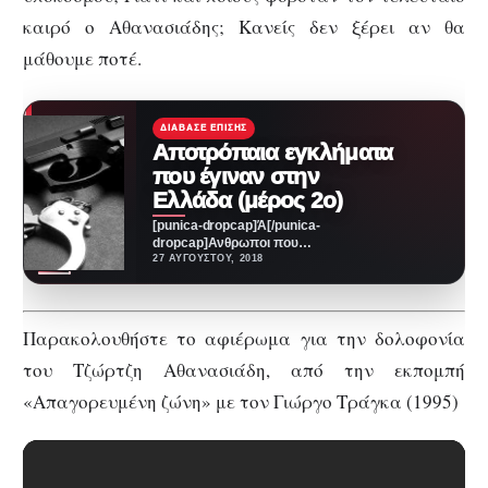
καιρό ο Αθανασιάδης; Κανείς δεν ξέρει αν θα
μάθουμε ποτέ.
ΔΙΆΒΑΣΕ ΕΠΊΣΗΣ
Αποτρόπαια εγκλήματα
που έγιναν στην
Ελλάδα (μέρος 2ο)
[punica-dropcap]Ά[/punica-
dropcap]Ανθρωποι που
ξεπέρασαν τα όρια του καλού και
27 ΑΥΓΟΎΣΤΟΥ, 2018
του κακού, Εγκλήματα.
Δολοφόνοι που στιγμάτισαν το
αστυνομικό…
Παρακολουθήστε το αφιέρωμα για την δολοφονία
του Τζώρτζη Αθανασιάδη, από την εκπομπή
«Απαγορευμένη ζώνη» με τον Γιώργο Τράγκα (1995)