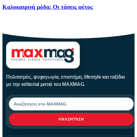
Καλοκαιρινή μόδα: Οι τάσεις φέτος
Καλοκαίρι αγαπημένο. Παραλίες, ξεκούραση και… ζέστη! Καμία
θερμοκρασία δε θα
Πολιτισμός, ψυχαγωγία, επιστήμη, lifestyle και ταξίδια
με την editorial ματιά του MAXMAG.
Αναζήτηση
ΑΝΑΖΉΤΗΣΗ