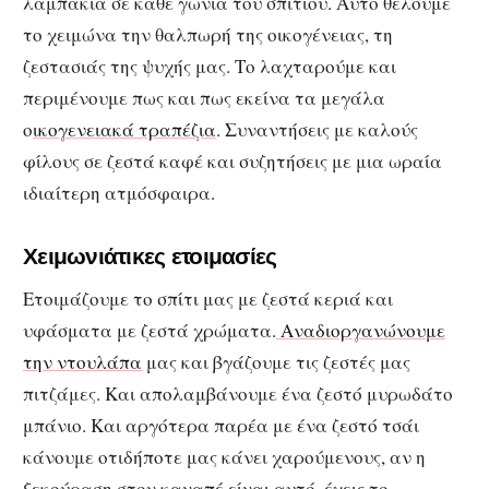
λαμπάκια σε κάθε γωνιά του σπιτιού. Αυτό θέλουμε
το χειμώνα την θαλπωρή της οικογένειας, τη
ζεστασιάς της ψυχής μας. Το λαχταρούμε και
περιμένουμε πως και πως εκείνα τα μεγάλα
ο
ικογενειακά τραπέζια
. Συναντήσεις με καλούς
φίλους σε ζεστά καφέ και συζητήσεις με μια ωραία
ιδιαίτερη ατμόσφαιρα.
Χειμωνιάτικες ετοιμασίες
Ετοιμάζουμε το σπίτι μας με ζεστά κεριά και
υφάσματα με ζεστά χρώματα.
Αναδιοργανώνουμε
την ντουλάπα
μας και βγάζουμε τις ζεστές μας
πιτζάμες. Και απολαμβάνουμε ένα ζεστό μυρωδάτο
μπάνιο. Και αργότερα παρέα με ένα ζεστό τσάι
κάνουμε οτιδήποτε μας κάνει χαρούμενους, αν η
ξεκούραση στον καναπέ είναι αυτό, έχεις το