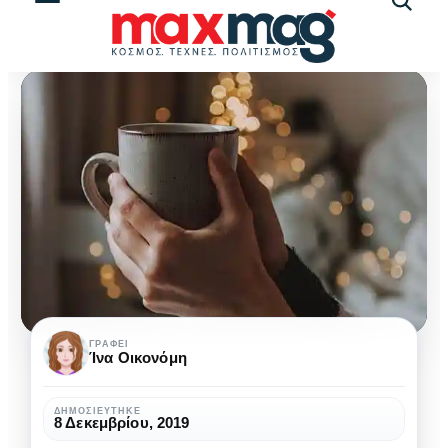
Αναζήτ
άρθρω
Η
ΓΡΆΦΕΙ
Ίνα Οικονόμη
ομορφιά
του
ΔΗΜΟΣΙΕΎΤΗΚΕ
8 Δεκεμβρίου, 2019
χειμώνα