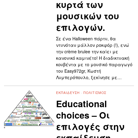
κυρτά των
μουσικών του
επιλογών.
Σε ένα Halloween πάρτυ, θα
ντυνόταν μάλλον ροκφόρ (!), ενώ
την crème brulee την καίει με
κανονικό καμινέτο! Η διαδικτυακή
κουβέντα με το μουσικό παραγωγό
του Easy972gr, Κωστή
Λυμπερόπουλο, ξεκίνησε με…
ΕΚΠΑΊΔΕΥΣΗ
·
ΠΟΛΙΤΙΣΜΌΣ
Educational
choices – Οι
επιλογές στην
εκπαίδευση