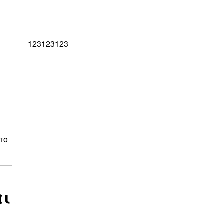
123123123
ο
πο
αι