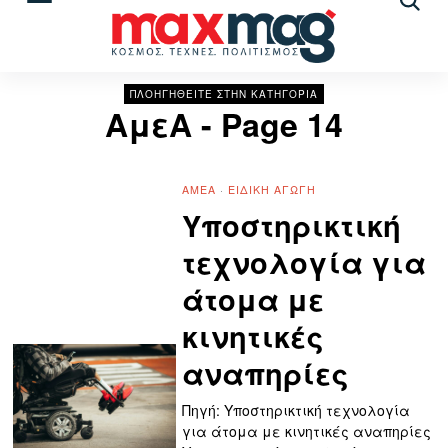
Αναζ
άρθρ
ΠΛΟΗΓΗΘΕΙΤΕ ΣΤΗΝ ΚΑΤΗΓΟΡΙΑ
ΑμεΑ
- Page 14
ΑΜΕΑ
·
ΕΙΔΙΚΉ ΑΓΩΓΉ
Υποστηρικτική
τεχνολογία για
άτομα με
κινητικές
αναπηρίες
Πηγή: Υποστηρικτική τεχνολογία
για άτομα με κινητικές αναπηρίες