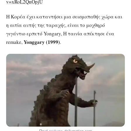
v=xRoL2QnOpjU
Η Κορέα έχει καταντήσει μια σεισμοπαθής χώρα και
η αιτία αυτής της ταραχής, είναι το μοχθηρό
γιγάντιο ερπετό Yongary, Η ταινία απέκτησε ένα
Yonggary
(1999)
remake,
.