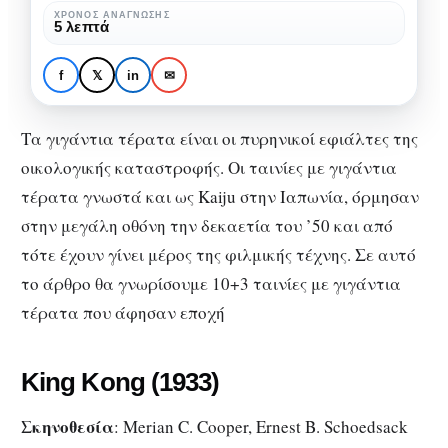
τέρατα
ΧΡΌΝΟΣ ΑΝΆΓΝΩΣΗΣ
ΠΡΟΤΆΣΕΙΣ ΤΑΙΝΙΏΝ
5 λεπτά
που
10+3 ταινίες με γιγάντια
άφησαν
τέρατα που άφησαν
f
𝕏
in
✉
εποχή
εποχή
Τα γιγάντια τέρατα είναι οι πυρηνικοί εφιάλτες της
οικολογικής καταστροφής. Οι ταινίες με γιγάντια
τέρατα γνωστά και ως Kaiju στην Ιαπωνία, όρμησαν
στην μεγάλη οθόνη την δεκαετία του ’50 και από
τότε έχουν γίνει μέρος της φιλμικής τέχνης. Σε αυτό
το άρθρο θα γνωρίσουμε 10+3 ταινίες με γιγάντια
τέρατα που άφησαν εποχή
King Kong (1933)
Σκηνοθεσία
: Merian C. Cooper, Ernest B. Schoedsack