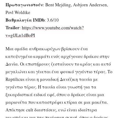
Πρωταγωνιστούν
: Bent Mejding, Asbjorn Andersen,
Povl Woldike
Βαθμολογία IMDb
: 3.6/10
Trailer
:
https://www.youtube.com/watch?
v=glJLn1dBoPI
Μια ομάδα ανθρακωρύχων βρίσκουν ένα
κατεψυγμένο κομμάτι ενός αρχέγονου δράκου στην
Δανία. Οι επιστήμονες ζεσταίνουν το κρέας και αυτό
μεγαλώνει και γίνεται ένα φονικό γιγάντιο τέρας. Το
Reptilicus είναι η μοναδική Δανέζικη ταινία με
γιγάντιο τέρας. Η ταινία είναι γνωστή για τα
ξεκαρδιστικά ειδικά εφέ, όπου ο δράκος είναι μια
μαριονέτα που καταστρέφει κτίρια σε μια μακέτα.
Απέκτησε cult διαστάσεις, ενώ είναι ιδιαίτερα
γνωστό και για την περίφημη σκηνή, όπου ο δράκος