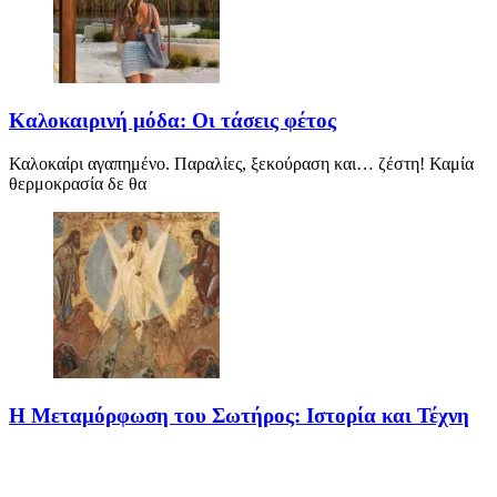
Καλοκαιρινή μόδα: Οι τάσεις φέτος
Καλοκαίρι αγαπημένο. Παραλίες, ξεκούραση και… ζέστη! Καμία
θερμοκρασία δε θα
Η Μεταμόρφωση του Σωτήρος: Ιστορία και Τέχνη
Η Μεταμόρφωση του Σωτήρος: Ιστορία και Έθιμα Στις 6
Αυγούστου