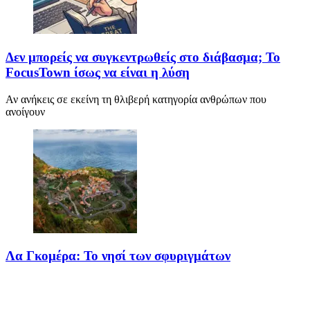
Δεν μπορείς να συγκεντρωθείς στο διάβασμα; Το
FocusTown ίσως να είναι η λύση
Αν ανήκεις σε εκείνη τη θλιβερή κατηγορία ανθρώπων που
ανοίγουν
Λα Γκομέρα: Το νησί των σφυριγμάτων
Πηγή: media.houseandgarden.co.ukΜακριά από τα πολύβουα
θέρετρα και τις κοσμοπολίτικες εικόνες