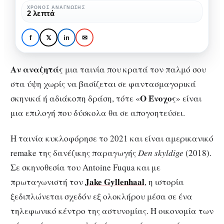
καθηλωτικό
ΧΡΌΝΟΣ ΑΝΆΓΝΩΣΗΣ
ΚΙΝΗΜΑΤΟΓΡΆΦΟΣ
ΚΡΙΤΙΚΈΣ
ΠΡΟΤΆΣΕΙΣ ΤΑΙΝΙΏΝ
2 λεπτά
ψυχολογικό
Ο Ένοχος – Ένα
θρίλερ
καθηλωτικό ψυχολογικό
f
𝕏
in
✉
στο
θρίλερ στο Netflix
Netflix
Αν αναζητάς
μια ταινία που κρατά τον παλμό σου
στα ύψη χωρίς να βασίζεται σε φαντασμαγορικά
Ο Ένοχος
σκηνικά ή αδιάκοπη δράση, τότε «
» είναι
μια επιλογή που δύσκολα θα σε απογοητεύσει.
Η ταινία κυκλοφόρησε το 2021 και είναι αμερικανικό
remake της δανέζικης παραγωγής
Den skyldige
(2018).
Σε σκηνοθεσία του Antoine Fuqua και με
Jake Gyllenhaal
πρωταγωνιστή τον
, η ιστορία
ξεδιπλώνεται σχεδόν εξ ολοκλήρου μέσα σε ένα
τηλεφωνικό κέντρο της αστυνομίας. Η οικονομία των