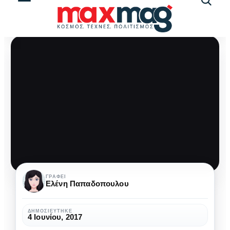
Αναζήτ
άρθρω
Πέδρο
ΓΡΆΦΕΙ
Ελένη Παπαδοπουλου
Αλμοδόβαρ:
Ο
ΔΗΜΟΣΙΕΎΤΗΚΕ
4 Ιουνίου, 2017
πιο