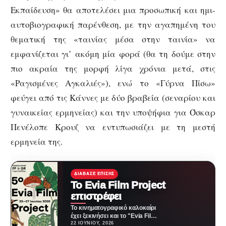
Εκπαίδευση» θα αποτελέσει μια προσωπική και ημι-
αυτοβιογραφική παρένθεση, με την αγαπημένη του
θεματική της «ταινίας μέσα στην ταινία» να
εμφανίζεται γι’ ακόμη μία φορά (θα τη δούμε στην
πιο ακραία της μορφή λίγα χρόνια μετά, στις
«Ραγισμένες Αγκαλιές»), ενώ το «Γύρνα Πίσω»
φεύγει από τις Κάννες με δύο βραβεία (σεναρίου και
γυναικείας ερμηνείας) και την υποψήφια για Όσκαρ
Πενέλοπε Κρουζ να εντυπωσιάζει με τη μεστή
ερμηνεία της.
ΔΙΆΒΑΣΕ ΕΠΊΣΗΣ
Το Evia Film Project
επιστρέφει
Το κινηματογραφικό καλοκαίρι
έχει ξεκινήσει και το "Evia Film
Project" επιστρέφει δυναμικά
22 ΙΟΥΝΊΟΥ, 2026