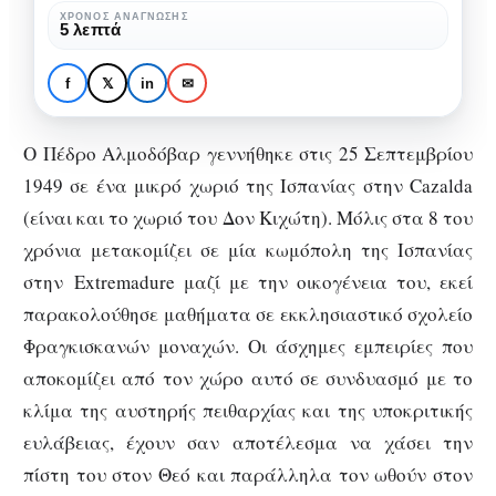
εκκεντρικός
ΧΡΌΝΟΣ ΑΝΆΓΝΩΣΗΣ
SPECIALS
ΚΙΝΗΜΑΤΟΓΡΆΦΟΣ
5 λεπτά
Ισπανός
Πέδρο Αλμοδόβαρ: Ο
σκηνοθέτης
πιο εκκεντρικός
f
𝕏
in
✉
Ισπανός σκηνοθέτης
Ο Πέδρο Αλμοδόβαρ γεννήθηκε στις 25 Σεπτεμβρίου
1949 σε ένα μικρό χωριό της Ισπανίας στην Cazalda
(είναι και το χωριό του Δον Κιχώτη). Μόλις στα 8 του
χρόνια μετακομίζει σε μία κωμόπολη της Ισπανίας
στην Extremadure μαζί με την οικογένεια του, εκεί
παρακολούθησε μαθήματα σε εκκλησιαστικό σχολείο
Φραγκισκανών μοναχών. Οι άσχημες εμπειρίες που
αποκομίζει από τον χώρο αυτό σε συνδυασμό με το
κλίμα της αυστηρής πειθαρχίας και της υποκριτικής
ευλάβειας, έχουν σαν αποτέλεσμα να χάσει την
πίστη του στον Θεό και παράλληλα τον ωθούν στον