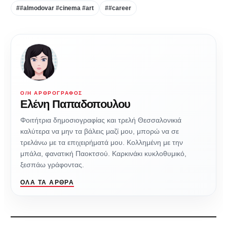
##almodovar #cinema #art
##career
Ο/Η ΑΡΘΡΟΓΡΆΦΟΣ
Ελένη Παπαδοπουλου
Φοιτήτρια δημοσιογραφίας και τρελή Θεσσαλονικιά
καλύτερα να μην τα βάλεις μαζί μου, μπορώ να σε
τρελάνω με τα επιχειρήματά μου. Κολλημένη με την
μπάλα, φανατική Παοκτσού. Καρκινάκι κυκλοθυμικό,
ξεσπάω γράφοντας.
ΌΛΑ ΤΑ ΆΡΘΡΑ