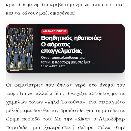
κρατά δεμένη στο κρεβάτι μέχρι να τον ερωτευτεί
και να κάνουν μαζί οικογένεια!
ΔΙΆΒΑΣΕ ΕΠΊΣΗΣ
Βοηθητικός ηθοποιός:
Ο αόρατος
επαγγελματίας
Όταν παρακολουθούμε μια
ταινία, η προσοχή μας στρέφεται
σχεδόν πάντα στους
15 ΙΟΥΛΊΟΥ, 2026
πρωταγωνιστές. Εκείνοι
αφηγούνται την ιστορία…
Οι φεμινίστριες που έπιναν νερό στο όνομά του
«αφρίζουν», αλλά ο ίδιος συνεχίζει απτόητος με τα
χαμηλών τόνων «Ψηλά Τακούνια», ένα πειραγμένο
μελόδραμα που θα μας προϊδεάσει για τη μετέπειτα
ώριμη περίοδό του. Με την «Κίκα» ο Αλμοδόβαρ
παραδίδει μια ξεκαρδιστική σάτιρα πάνω στην