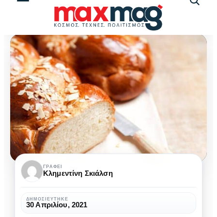
Αναζήτ
άρθρω
4+1
ΓΡΆΦΕΙ
Κλημεντίνη Σκιάλση
σημεία
για
ΔΗΜΟΣΙΕΎΤΗΚΕ
30 Απριλίου, 2021
το