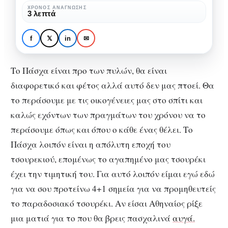
καλύτερο
ΧΡΌΝΟΣ ΑΝΆΓΝΩΣΗΣ
CITY GUIDE
ΘΕΣΣΑΛΟΝΊΚΗ
3 λεπτά
τσουρέκι
4+1 σημεία για το
στην
καλύτερο τσουρέκι στην
f
𝕏
in
✉
Θεσσαλονίκη
Θεσσαλονίκη
Το Πάσχα είναι προ των πυλών, θα είναι
διαφορετικό και φέτος αλλά αυτό δεν μας πτοεί. Θα
το περάσουμε με τις οικογένειες μας στο σπίτι και
καλώς εχόντων των πραγμάτων του χρόνου να το
περάσουμε όπως και όπου ο κάθε ένας θέλει. Το
Πάσχα λοιπόν είναι η απόλυτη εποχή του
τσουρεκιού, επομένως το αγαπημένο μας τσουρέκι
έχει την τιμητική του. Για αυτό λοιπόν είμαι εγώ εδώ
για να σου προτείνω 4+1 σημεία για να προμηθευτείς
το παραδοσιακό τσουρέκι. Αν είσαι Αθηναίος ρίξε
μια ματιά για το που θα βρεις πασχαλινά
αυγά.