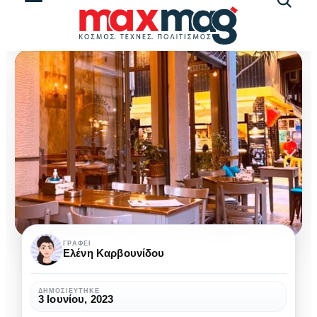
Αναζήτ
άρθρω
Liosporos
ΓΡΆΦΕΙ
Ελένη Καρβουνίδου
Jazz
Café-
ΔΗΜΟΣΙΕΎΤΗΚΕ
3 Ιουνίου, 2023
Bar: