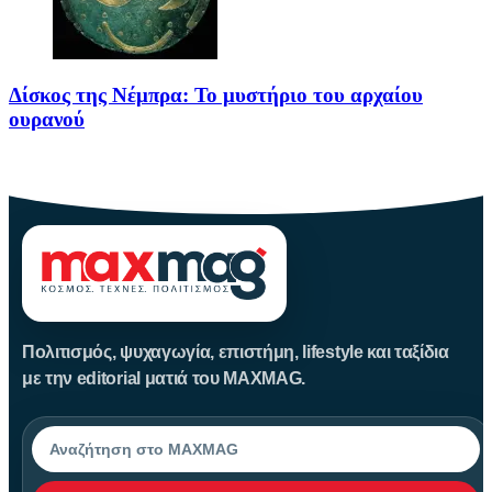
Δίσκος της Νέμπρα: Το μυστήριο του αρχαίου
ουρανού
Πριν από περίπου 3.600 χρόνια, άνθρωποι της Εποχής του Χαλκού
Πολιτισμός, ψυχαγωγία, επιστήμη, lifestyle και ταξίδια
με την editorial ματιά του MAXMAG.
Αναζήτηση