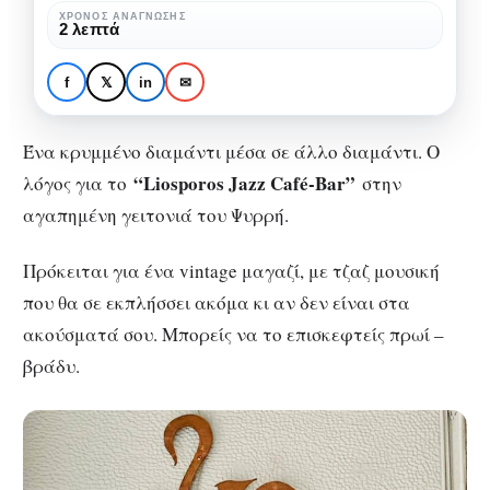
Ένα
ΧΡΌΝΟΣ ΑΝΆΓΝΩΣΗΣ
CITY GUIDE
2 λεπτά
vintage
Liosporos Jazz Café-
μαγαζί
Bar: Ένα vintage μαγαζί
f
𝕏
in
✉
στην
στην καρδιά του Ψυρρή
καρδιά
Ένα κρυμμένο διαμάντι μέσα σε άλλο διαμάντι. Ο
του
“Liosporos Jazz Café-Bar”
λόγος για το
στην
Ψυρρή
αγαπημένη γειτονιά του Ψυρρή.
Πρόκειται για ένα vintage μαγαζί, με τζαζ μουσική
που θα σε εκπλήσσει ακόμα κι αν δεν είναι στα
ακούσματά σου. Μπορείς να το επισκεφτείς πρωί –
βράδυ.