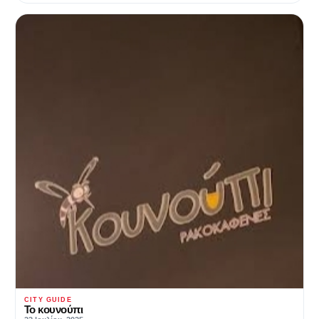
CITY GUIDE
Το κουνούπι