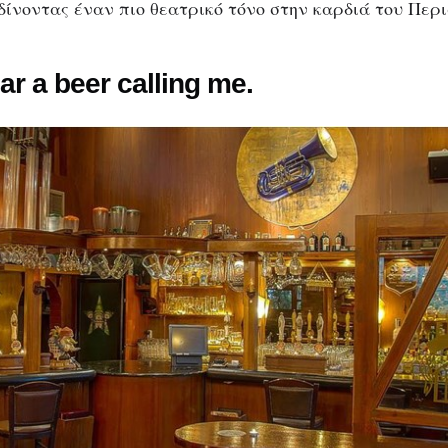
δίνοντας έναν πιο θεατρικό τόνο στην καρδιά του Περι
r a beer calling me.