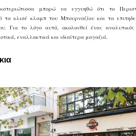
ιστεριώτισσα μπορώ να εγγυηθώ ότι το Περιστ
ό τα κλισέ κλαμπ του Μπουρναζίου και τα επιτηδ
CITY GUIDE
ΑΘΉΝΑ
ΠΡΟΤΑΣΕΙΣ
Περιστέρι city: ένα
υ. Για το λόγο αυτό, ακολουθεί ένας αναλυτικός
ιοτικά, εναλλακτικά και ιδιαίτερα μαγαζιά.
αλυτικός οδηγός 
κια
μαγαζιών