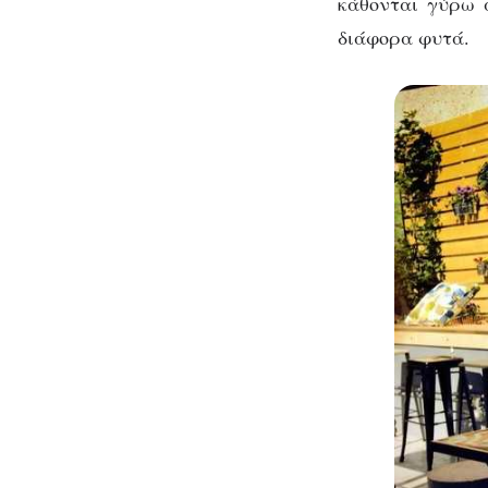
κάθονται γύρω 
διάφορα φυτά.