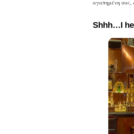
αγαπημένη σας, 
Shhh…I hea