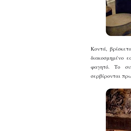
Κοντά, βρίσκετ
διακοσμημένο ε
φαγητό. Το συ
σερβίρονται πρω