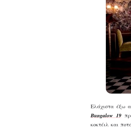
Ελάχιστα έξω α
Bungalow 19
πρ
κοκτέιλ και ποτ