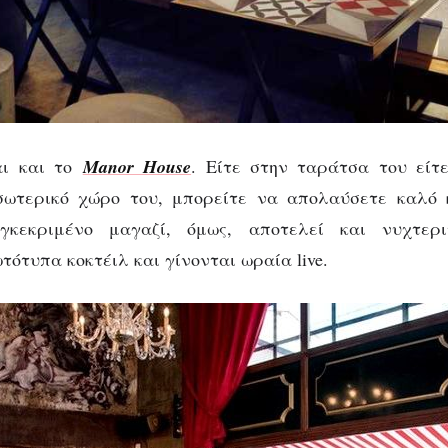
αι και το
Manor House
. Είτε στην ταράτσα του είτ
σωτερικό χώρο του, μπορείτε να απολαύσετε καλό 
γκεκριμένο μαγαζί, όμως, αποτελεί και νυχτερι
τότυπα κοκτέιλ και γίνονται ωραία live.