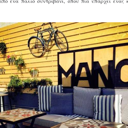
από ένα παλιό συντριβάνι, όπου πια υπάρχει ένας 