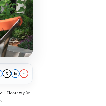
𝕏
in
✉
ου Περιστερίου,
ς.