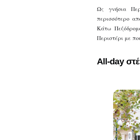
μαγαζιών
Ως γνήσια Περ
περισσότερο απ
Κάτω Πεζόδρομο
Περιστέρι με πο
αν
All-day στέ