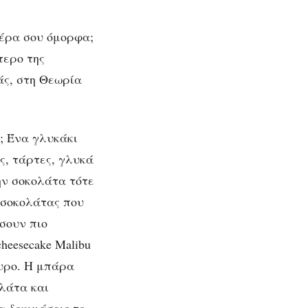
μέρα σου όμορφα;
τερο της
άς, στη Θεωρία
η; Ένα γλυκάκι
ς, τάρτες, γλυκά
ην σοκολάτα τότε
e σοκολάτας που
σουν πιο
heesecake Malibu
υρο. Η μπάρα
ολάτα και