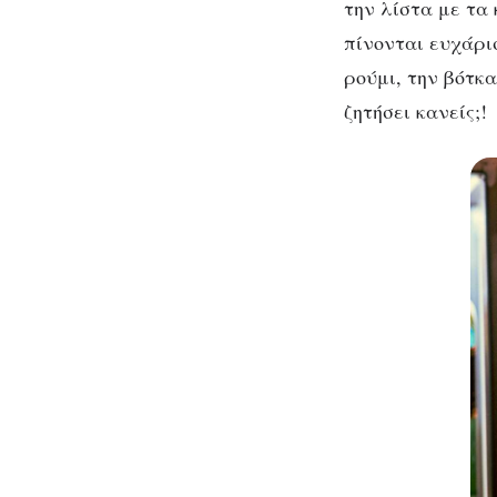
την λίστα με τα 
πίνονται ευχάρισ
ρούμι, την βότκα
ζητήσει κανείς;!