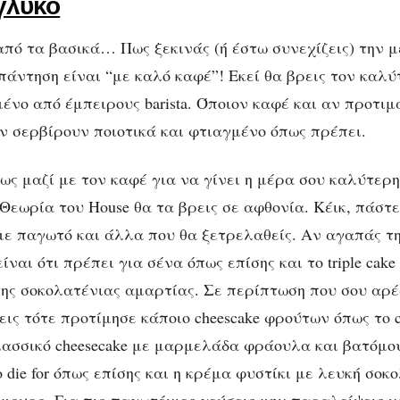
γλυκό
από τα βασικά… Πως ξεκινάς (ή έστω συνεχίζεις) την 
πάντηση είναι “με καλό καφέ”! Εκεί θα βρεις τον καλύ
ένο από έμπειρους barista. Όποιον καφέ και αν προτιμ
ον σερβίρουν ποιοτικά και φτιαγμένο όπως πρέπει.
μως μαζί με τον καφέ για να γίνει η μέρα σου καλύτερ
Θεωρία του House θα τα βρεις σε αφθονία. Κέικ, πάστε
 με παγωτό και άλλα που θα ξετρελαθείς. Αν αγαπάς τ
ίναι ότι πρέπει για σένα όπως επίσης και το triple cak
 της σοκολατένιας αμαρτίας. Σε περίπτωση που σου αρέ
ις τότε προτίμησε κάποιο cheescake φρούτων όπως το c
λασσικό cheesecake με μαρμελάδα φράουλα και βατόμο
o die for όπως επίσης και η κρέμα φυστίκι με λευκή σοκ