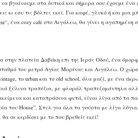
να βγαίνουμε στα δυτικά και σήμερα σου έχουμε ένα σ
ις κι εσυ τις βόλτες εκεί. Για καφέ, γλυκό ή και μια μ
se
“, ένα cozy cafe στο Αιγάλεω, θα γίνει η αγαπημένη
CITY GUIDE
ΑΘΉΝΑ
εωρία του House: Γ
καφέ και γλυκό στο
α στην πλατεία Δαβάκη επι της Ιεράς Οδού, ένα όμορφο
Αιγάλεω
σταθμό του μετρό Αγίας Μαρίνας και Αιγάλεω. Ο χώρο
vintage, το urban και το old school, όλα μαζί, με ένα άκ
ριά ξύλινα τραπέζια, με φλοράλ τραπεζομάντηλα αλλ
ντικείμενα και καταπράσινα φυτά, είναι λίγα από τα π
ία του House”. Στυλ για όλα τα γούστα με λίγα λόγια
ι θα σε κερδίσει με το που βρεθείς εκεί!