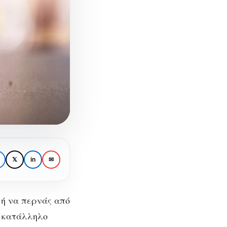
𝕏
in
✉
ς ή να περνάς από
ο κατάλληλο