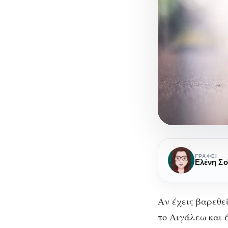
Θεωρία
του
ΓΡΆΦΕΙ
Ελένη Σο
House:
Για
καφέ
Αν έχεις βαρεθεί
και
το Αιγάλεω και 