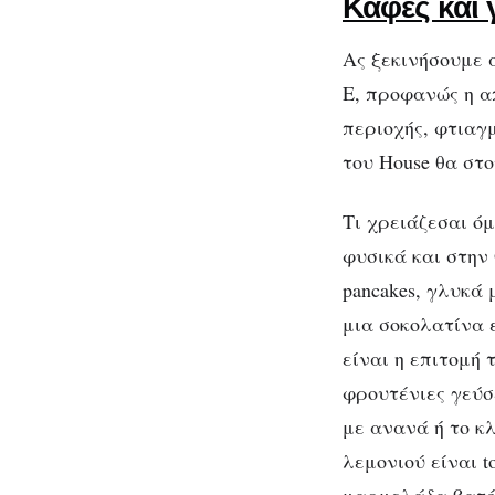
Καφές και 
Ας ξεκινήσουμε 
Ε, προφανώς η α
περιοχής, φτιαγμ
του House θα στ
Τι χρειάζεσαι ό
φυσικά και στην 
pancakes, γλυκά
μια σοκολατίνα ε
είναι η επιτομή
φρουτένιες γεύσε
με ανανά ή το κ
λεμονιού είναι t