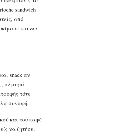
 δοκιμάσεις το
rioche sandwich
τείς, από
οκίμασε και δεν
και snack αν
ες, αλμυρά
ατροφής τότε
λλα συναφή.
κού και του καφέ
είς να ζητήσει