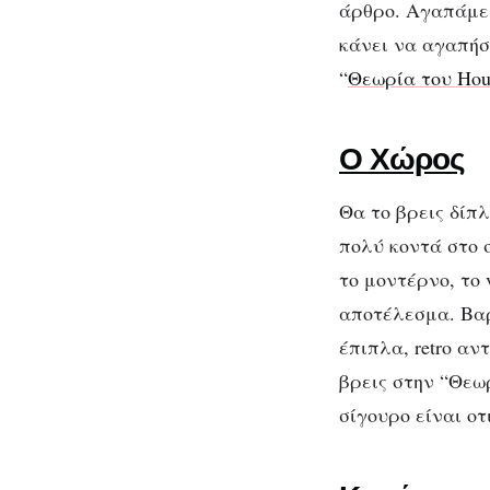
γλυκό
άρθρο. Αγαπάμε 
στο
κάνει να αγαπήσε
Αιγάλεω
“
Θεωρία του Hou
Θ
Ο Χώρος
Θα το βρεις δίπλ
πολύ κοντά στο 
το μοντέρνο, το 
αποτέλεσμα. Βα
έπιπλα, retro α
βρεις στην “Θεωρ
σίγουρο είναι οτ