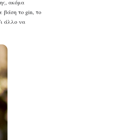
ρης, ακόμα
 βάση το gin, το
Τι άλλο να