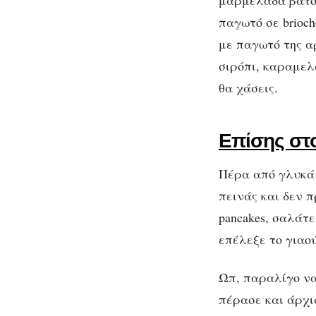
μαρμελάδα βατόμ
παγωτό σε brioch
με παγωτό της α
σιρόπι, καραμελ
θα χάσεις.
Επίσης στ
Πέρα από γλυκά σ
πεινάς και δεν 
pancakes, σαλάτε
επέλεξε το γιαο
Ωπ, παραλίγο να
πέρασε και άρχισ