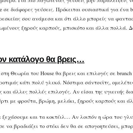
ουρο. Για πιο παγωτένιες γεύσεις μην παραλείψεις να
e σε διάφορες γεύσεις. Πρόκειται ουσιαστικά για ένα b
ρεσκείας σου ανάμεσα και ότι άλλο μπορείς να φαντασ
ωμένους ξηρούς καρπούς, μπισκότο και άλλα πολλά. Δ
ον κατάλογο θα βρεις…
τη Θεωρία του House θα βρεις και επιλογές σε brunch 
προτιμάς κάτι πολύ γλυκό. Νόστιμα σάντουϊτς, ομελέτ
ς και άλλες πολλές επιλογές. Αν είσαι της υγιεινής δι
ύρτι με φρούτα, βρώμη, μελάκι, ξηρούς καρπούς και ά
 ξεχάσουμε και τα κοκτέιλ… Αν λοιπόν η ώρα του γλυ
ε να βραδιάζει το στέκι δεν θα σε απογοητεύσει, μπορ