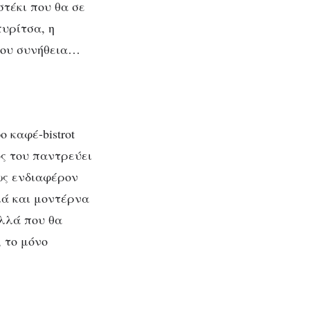
τέκι που θα σε
πυρίτσα, η
 σου συνήθεια…
ια
 καφέ-bistrot
ς του παντρεύει
ρως ενδιαφέρον
ά και μοντέρνα
ολλά που θα
, το μόνο