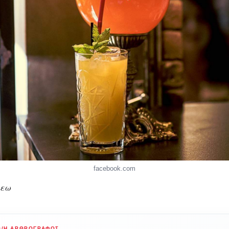
facebook.com
λεω
Ο/Η ΑΡΘΡΟΓΡΆΦΟΣ