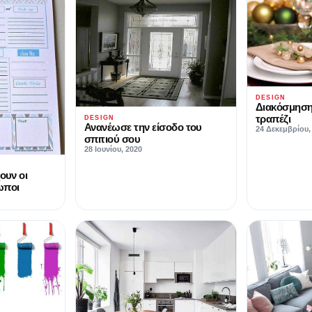
DESIGN
Διακόσμηση 
τραπέζι
DESIGN
Ανανέωσε την είσοδο του
24 Δεκεμβρίου,
σπιτιού σου
28 Ιουνίου, 2020
ουν οι
ωποι