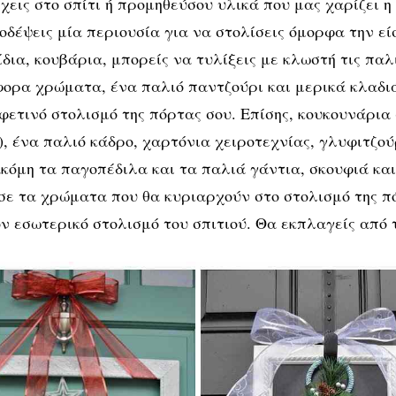
έχεις στο σπίτι ή προμηθεύσου υλικά που μας χαρίζει η
ιάτικο
οδέψεις μία περιουσία για να στολίσεις όμορφα την εί
δια, κουβάρια, μπορείς να τυλίξεις με κλωστή τις παλ
φορα χρώματα, ένα παλιό παντζούρι και μερικά κλαδι
φετινό στολισμό της πόρτας σου. Επίσης, κουκουνάρια
), ένα παλιό κάδρο, χαρτόνια χειροτεχνίας, γλυφιτζού
ΔΙΑΚΌΣΜΗΣΗ
κόμη τα παγοπέδιλα και τα παλιά γάντια, σκουφιά και
τότυπες ιδέες
σε τα χρώματα που θα κυριαρχούν στο στολισμό της π
ον εσωτερικό στολισμό του σπιτιού. Θα εκπλαγείς από
α το χριστουγεννιάτ
τολισμό της πόρτ