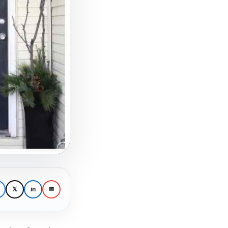
𝕏
in
✉