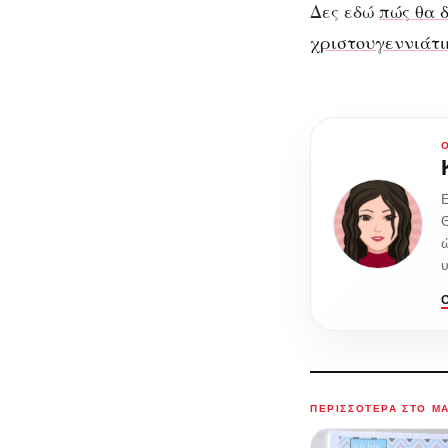
Δες εδώ
πώς θα 
χριστουγεννιάτι
Ε
ώ
υ
ΠΕΡΙΣΣΌΤΕΡΑ ΣΤΟ M