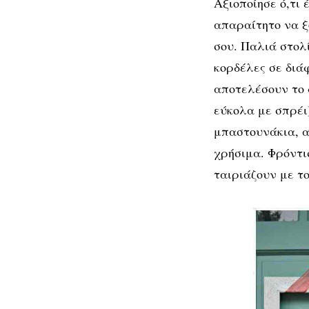
το
Αξιοποίησε ό,τι 
χριστουγενν
απαραίτητο να ξ
στολισμό
σου. Παλιά στολί
της
κορδέλες σε διά
πόρτας
αποτελέσουν το 
εύκολα με σπρέι
μπαστουνάκια,
α
11+1 πρω
χρήσιμα. Φρόντι
ταιριάζουν με τ
γι
σ