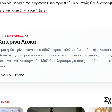
διακοσμήσεις το εορταστικό τραπέζι
και
πώς θα διακοσ
κα τα γυάλινα βαζάκια
.
Ο/Η ΑΡΘΡΟΓΡΆΦΟΣ
Κατερίνα Λεύκα
ίμαι η Κατερίνα, πάντα αισιόδοξη προσπαθώ να δω τη θετική πλευρά 
Θέλω όλα γύρω μου να είναι όμορφα διακοσμημένα και ο χώρος μου ο
στε να είναι λειτουργικός. Μαζί θα μιλήσουμε για design, μόδα, ομορφ
γεία.
ΌΛΑ ΤΑ ΆΡΘΡΑ
Σχ
AXMAG