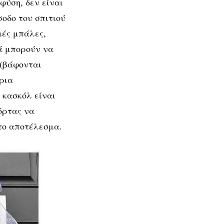
 φύση, δεν είναι
σοδο του σπιτιού
ιές μπάλες,
ά μπορούν να
 (βάφονται
ρια
 κασκόλ είναι
όρτας να
 το αποτέλεσμα.
ικο
ας