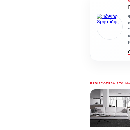
Φ
ο
τ
α
μ
ΠΕΡΙΣΣΌΤΕΡΑ ΣΤΟ M