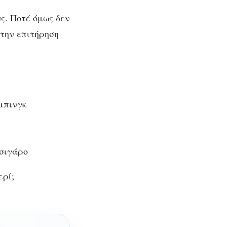
ς. Ποτέ όμως δεν
 την επιτήρηση
μπινγκ
τσιγάρο
ερί;