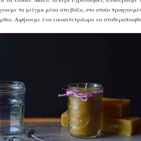
χνουμε το μείγμα μέσα στο βάζο, στο οποίο προηγουμέ
 όρθιο. Αφήνουμε ένα εικοσιτετράωρο να σταθεροποιηθ