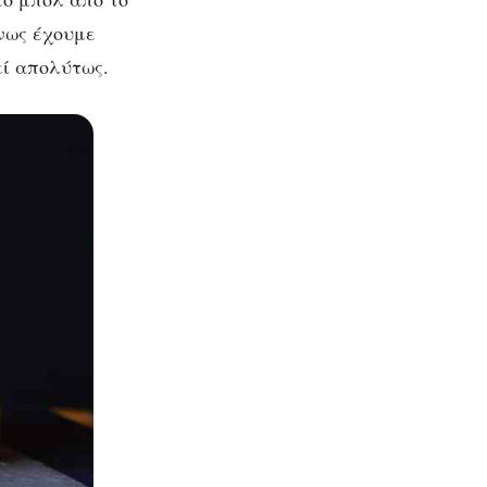
νως έχουμε
εί απολύτως.