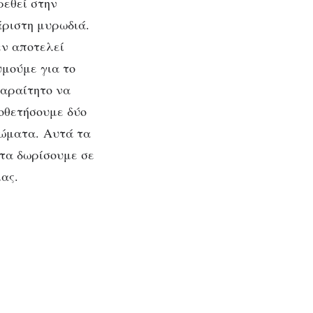
ρεθεί στην
άριστη μυρωδιά.
εν αποτελεί
τα
υμούμε για το
παραίτητο να
εριά
οθετήσουμε δύο
ιχώματα. Αυτά τα
 τα δωρίσουμε σε
μας.