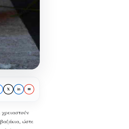
𝕏
in
✉
α χρειαστούν
 βαζάκια, ώστε