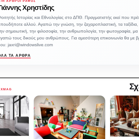
Ο/Η ΑΡΘΡΟΓΡΆΦΟΣ
Γιάννης Χρηστίδης
οιτητής Ιστορίας και Εθνολογίας στο ΔΠΘ. Πραγματιστής εκεί που πρέ
πουδήποτε αλλού. Αγαπώ την γνώση, την ζαχαροπλαστική, τα ταξίδια, 
ην σημειωτική, την φιλοσοφία, την ανθρωπολογία, την φωτογραφία, μα
γαπώ τους δικούς μου ανθρώπους. Για αμεσότερη επικοινωνία θα με βρ
ου: jaxri@windowslive.com
ΌΛΑ ΤΑ ΆΡΘΡΑ
Σχ
AXMAG