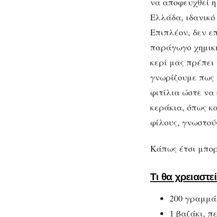
να αποφευχθεί η
σε
Ελλάδα, ιδανικό 
βαζάκια!
Επιπλέον, δεν επ
Φ
παράγωγο χημική
κερί μας πρέπει
δικ
γνωρίζουμε πως 
φιτίλια ώστε να
κεράκια, όπως κ
φίλους, γνωστούς
Κάπως έτσι μπορ
Τι θα χρειαστεί
200 γραμμά
1 βαζάκι, π