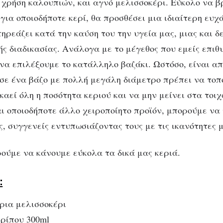
 χρήση καλουπιών, και αγνό μελισσοκέρι. Εύκολο να β
για οποιοδήποτε κερί, θα προσθέσει μια ιδιαίτερη ευχ
DESIGN
ΦΤΙΆΞΤΟ ΜΌΝΟΣ ΣΟΥ
ηρεάζει κατά την καύση του την υγεία μας, μιας και δ
τιάχνουμε εύκολα 
ς διαδικασίας. Ανάλογα με το μέγεθος που εμείς επιθ
 να επιλέξουμε το κατάλληλο βαζάκι. Ωστόσο, είναι α
ά μας αρωματικά κ
σε ένα βάζο με πολλή μεγάλη διάμετρο πρέπει να τοπ
 καεί όλη η ποσότητα κεριού και να μην μείνει στα το
σε βαζάκια!
αι οποιοδήποτε άλλο χειροποίητο προϊόν, μπορούμε να
, συγγενείς εντυπωσιάζοντας τους με τις ικανότητες 
ούμε να κάνουμε εύκολα τα δικά μας κεριά.
:
ρια μελισσοκέρι
ερίπου 300ml