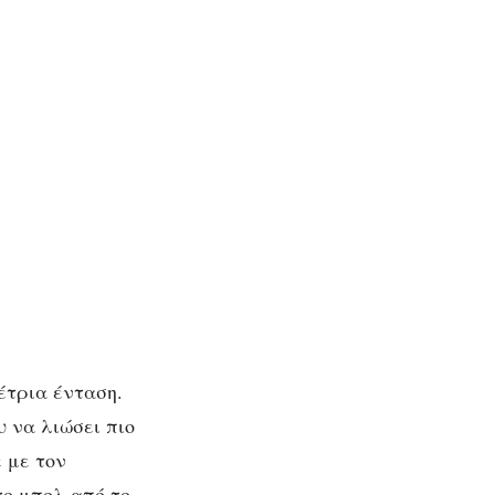
έτρια ένταση.
 να λιώσει πιο
 με τον
το μπολ από το