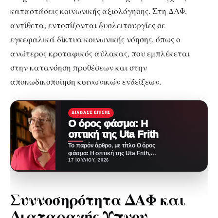
καταστάσεις κοινωνικής αξιολόγησης. Στη ΔΑΦ,
αντίθετα, εντοπίζονται δυσλειτουργίες σε
εγκεφαλικά δίκτυα κοινωνικής νόησης, όπως ο
ανώτερος κροταφικός αύλακας, που εμπλέκεται
στην κατανόηση προθέσεων και στην
αποκωδικοποίηση κοινωνικών ενδείξεων.
ΔΙΆΒΑΣΕ ΕΠΊΣΗΣ
Ο όρος φάσμα: Η
οπτική της Uta Frith
Το παρόν άρθρο, με τίτλο Ο όρος
φάσμα: Η οπτική της Uta Frith,
θα παρουσιάσει τους…
17 ΙΟΥΛΊΟΥ, 2026
Συννοσηρότητα ΔΑΦ και
Διαταραχής Ύπνου