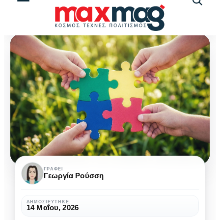
Αναζήτ
άρθρω
Η
ΓΡΆΦΕΙ
Γεωργία Ρούσση
συννοσηρότητα
στη
ΔΗΜΟΣΙΕΎΤΗΚΕ
14 Μαΐου, 2026
ΔΑΦ