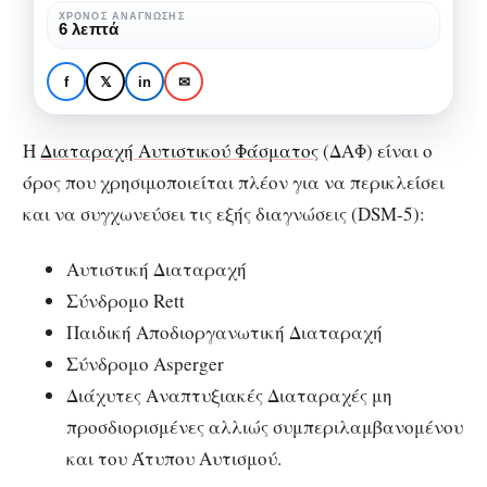
ΧΡΌΝΟΣ ΑΝΆΓΝΩΣΗΣ
6 λεπτά
ΔΑΦ
ΕΙΔΙΚΉ ΑΓΩΓΉ
Η συννοσηρότητα στη
f
𝕏
in
✉
ΔΑΦ
Η
Διαταραχή Αυτιστικού Φάσματος
(ΔΑΦ) είναι ο
όρος που χρησιμοποιείται πλέον για να περικλείσει
και να συγχωνεύσει τις εξής διαγνώσεις (DSM-5):
Αυτιστική Διαταραχή
Σύνδρομο Rett
Παιδική Αποδιοργανωτική Διαταραχή
Σύνδρομο Asperger
Διάχυτες Αναπτυξιακές Διαταραχές μη
προσδιορισμένες αλλιώς συμπεριλαμβανομένου
και του Άτυπου Αυτισμού.