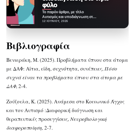
φύλο
Το παρόν άρθρο, με τίτλο
Αυτισμός και υποδιάγνωση στο
θήλυ φύλο, θα παρουσιάσει τους
12 ΙΟΥΝΊΟΥ, 2026
λόγους για…
Βιβλιογραφία
Βενιεράκη, Μ. (2025). Προβλήματα ύπνου στα άτομα
με ΔΑΦ: Αίτια, είδη, συχνότητα, συνέπειες,
Πόσο
συχνά είναι τα προβλήματα ύπνου στα άτομα με
ΔΑΦ
, 2-4.
Ζούζουλα, Κ. (2025). Ανάμεσα στο Κοινωνικό Άγχος
και τον Αυτισμό :Διαφορική διάγνωση και
θεραπευτικές προσεγγίσεις,
Νευροβιολογική
διαφοροποίηση
, 2-7.