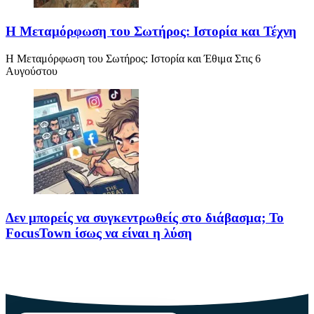
Η Μεταμόρφωση του Σωτήρος: Ιστορία και Τέχνη
Η Μεταμόρφωση του Σωτήρος: Ιστορία και Έθιμα Στις 6
Αυγούστου
Δεν μπορείς να συγκεντρωθείς στο διάβασμα; Το
FocusTown ίσως να είναι η λύση
Αν ανήκεις σε εκείνη τη θλιβερή κατηγορία ανθρώπων που
ανοίγουν