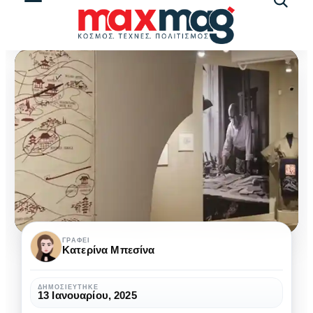
Αναζήτ
άρθρω
Έκθεση
ΓΡΆΦΕΙ
Κατερίνα Μπεσίνα
Γκίκας:
Ταξίδι
ΔΗΜΟΣΙΕΎΤΗΚΕ
13 Ιανουαρίου, 2025
από