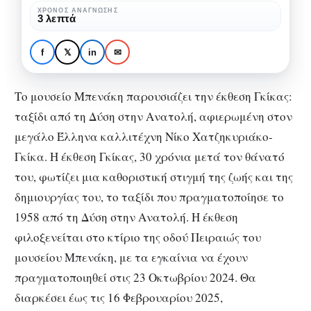
τη
ΧΡΌΝΟΣ ΑΝΆΓΝΩΣΗΣ
ΜΟΥΣΕΊΑ
ΠΟΛΙΤΙΣΜΌΣ
ΤΈΧΝΗ
3 λεπτά
Δύση
Έκθεση Γκίκας: Ταξίδι
στην
από τη Δύση στην
f
𝕏
in
✉
Ανατολή
Ανατολή
Το μουσείο Μπενάκη παρουσιάζει την έκθεση Γκίκας:
ταξίδι από τη Δύση στην Ανατολή, αφιερωμένη στον
μεγάλο Έλληνα καλλιτέχνη Νίκο Χατζηκυριάκο-
Γκίκα. Η έκθεση Γκίκας, 30 χρόνια μετά τον θάνατό
του, φωτίζει μια καθοριστική στιγμή της ζωής και της
δημιουργίας του, το ταξίδι που πραγματοποίησε το
1958 από τη Δύση στην Ανατολή. Η έκθεση
φιλοξενείται στο κτίριο της οδού Πειραιώς του
μουσείου Μπενάκη, με τα εγκαίνια να έχουν
πραγματοποιηθεί στις 23 Οκτωβρίου 2024. Θα
διαρκέσει έως τις 16 Φεβρουαρίου 2025,