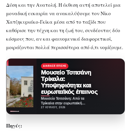
Δύση και την Ανατολή. Η έκθεση αυτή αποτελεί μια
μοναδική ευκαιρία να ανακαλύψουμε τον Νίκο
Χατζηκυριάκο-Γκίκα μέσα από το ταξίδι που
καθόρισε την τέχνη και τη ζωή του, συνδέοντας δύο
κόσμους που, αν και φαινομενικά διαφορετικοί,
μοιράζονται πολλά περισσότερα από ό,τι νομίζουμε.
ΔΙΆΒΑΣΕ ΕΠΊΣΗΣ
Μουσείο Τσιτσάνη
Τρίκαλα:
Υποψηφιότητα και
ευρωπαϊκός έπαινος
Μουσείο Τσιτσάνη: Από τα
Τρίκαλα στην ευρωπαϊκή
μουσειακή σκηνή Το Μουσείο
27 ΙΟΥΛΊΟΥ, 2026
Τσιτσάνη στα Τρίκαλα,
αφιερωμένο στην…
Πηγές: