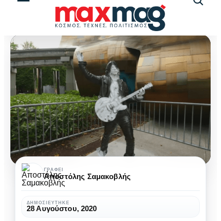
Αναζήτ
άρθρω
Πέταξαν
ΓΡΆΦΕΙ
Αποστόλης Σαμακοβλής
μπογιά
στο
ΔΗΜΟΣΙΕΎΤΗΚΕ
28 Αυγούστου, 2020
άγαλμα