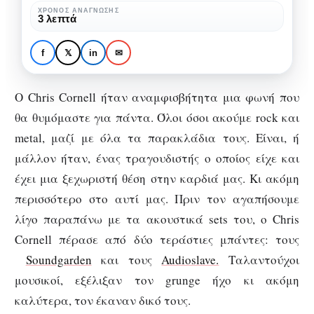
του
ΧΡΌΝΟΣ ΑΝΆΓΝΩΣΗΣ
MUSIC NEWS
ΜΟΥΣΙΚΉ
3 λεπτά
Chris
Πέταξαν μπογιά στο
Cornell
άγαλμα του Chris
f
𝕏
in
✉
Cornell
Ο Chris Cornell ήταν αναμφισβήτητα μια φωνή που
θα θυμόμαστε για πάντα. Όλοι όσοι ακούμε rock και
metal, μαζί με όλα τα παρακλάδια τους. Είναι, ή
μάλλον ήταν, ένας τραγουδιστής ο οποίος είχε και
έχει μια ξεχωριστή θέση στην καρδιά μας. Κι ακόμη
περισσότερο στο αυτί μας. Πριν τον αγαπήσουμε
λίγο παραπάνω με τα ακουστικά sets του, ο Chris
Cornell πέρασε από δύο τεράστιες μπάντες: τους
Soundgarden
και τους
Audioslave.
Ταλαντούχοι
μουσικοί, εξέλιξαν τον grunge ήχο κι ακόμη
καλύτερα, τον έκαναν δικό τους.