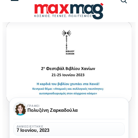
Αναζήτ
άρθρω
2ο
ΓΡΆΦΕΙ
Πολυξένη Ζαρκαδούλα
Φεστιβάλ
Βιβλίου
ΔΗΜΟΣΙΕΎΤΗΚΕ
7 Ιουνίου, 2023
Χανίων