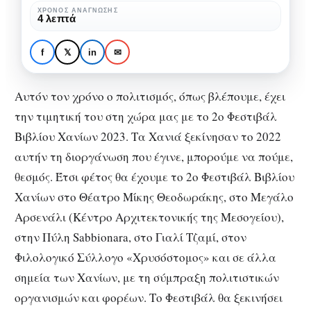
2023
ΧΡΌΝΟΣ ΑΝΆΓΝΩΣΗΣ
4 λεπτά
FESTIVAL
ΠΟΛΙΤΙΣΜΌΣ
2ο Φεστιβάλ Βιβλίου
f
𝕏
in
✉
Χανίων 2023
Αυτόν τον χρόνο ο πολιτισμός, όπως βλέπουμε, έχει
την τιμητική του στη χώρα μας με το 2ο Φεστιβάλ
Βιβλίου Χανίων 2023. Τα Χανιά ξεκίνησαν το 2022
αυτήν τη διοργάνωση που έγινε, μπορούμε να πούμε,
θεσμός. Έτσι φέτος θα έχουμε το 2ο Φεστιβάλ Βιβλίου
Χανίων στο Θέατρο Μίκης Θεοδωράκης, στο Μεγάλο
Αρσενάλι (Κέντρο Αρχιτεκτονικής της Μεσογείου),
στην Πύλη Sabbionara, στο Γιαλί Τζαμί, στον
Φιλολογικό Σύλλογο «Χρυσόστομος» και σε άλλα
σημεία των Χανίων, με τη σύμπραξη πολιτιστικών
οργανισμών και φορέων. Το Φεστιβάλ θα ξεκινήσει