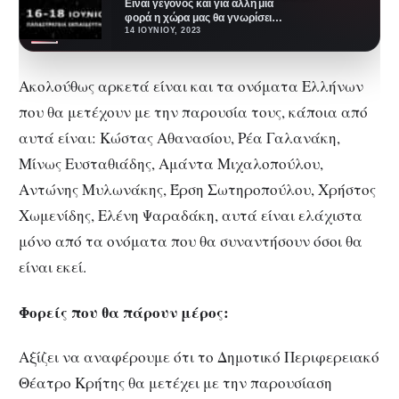
Είναι γεγονός και για άλλη μια
φορά η χώρα μας θα γνωρίσει
μεγάλες προσωπικότητες από
14 ΙΟΥΝΊΟΥ, 2023
τον…
Ακολούθως αρκετά είναι και τα ονόματα Ελλήνων
που θα μετέχουν με την παρουσία τους, κάποια από
αυτά είναι: Κώστας Αθανασίου, Ρέα Γαλανάκη,
Μίνως Ευσταθιάδης, Αμάντα Μιχαλοπούλου,
Αντώνης Μυλωνάκης, Έρση Σωτηροπούλου, Χρήστος
Χωμενίδης, Ελένη Ψαραδάκη, αυτά είναι ελάχιστα
μόνο από τα ονόματα που θα συναντήσουν όσοι θα
είναι εκεί.
Φορείς που θα πάρουν μέρος:
Αξίζει να αναφέρουμε ότι το Δημοτικό Περιφερειακό
Θέατρο Κρήτης θα μετέχει με την παρουσίαση