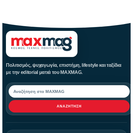
Καλοκαίρι αγαπημένο. Παραλίες, ξεκούραση και… ζέστη! Καμία
θερμοκρασία δε θα
Πολιτισμός, ψυχαγωγία, επιστήμη, lifestyle και ταξίδια
με την editorial ματιά του MAXMAG.
Αναζήτηση
ΑΝΑΖΉΤΗΣΗ