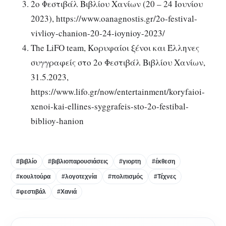
2ο Φεστιβάλ Βιβλίου Χανίων (20 – 24 Ιουνίου
2023), https://www.oanagnostis.gr/2o-festival-
vivlioy-chanion-20-24-ioynioy-2023/
The LiFO team, Κορυφαίοι ξένοι και Έλληνες
συγγραφείς στο 2ο Φεστιβάλ Βιβλίου Χανίων,
31.5.2023,
https://www.lifo.gr/now/entertainment/koryfaioi-
xenoi-kai-ellines-syggrafeis-sto-2o-festibal-
biblioy-hanion
#βιβλίο
#βιβλιοπαρουσιάσεις
#γιορτη
#έκθεση
#κουλτούρα
#λογοτεχνία
#πολιτισμός
#Τέχνες
#φεστιβάλ
#Χανιά