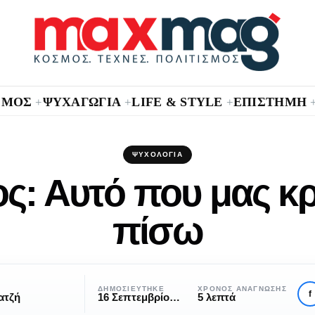
ΣΜΟΣ
ΨΥΧΑΓΩΓΙΑ
LIFE & STYLE
ΕΠΙΣΤΗΜΗ
+
+
+
ΨΥΧΟΛΟΓΊΑ
ς: Αυτό που μας κρ
πίσω
ΔΗΜΟΣΙΕΎΤΗΚΕ
ΧΡΌΝΟΣ ΑΝΆΓΝΩΣΗΣ
f
ατζή
16 Σεπτεμβρίου, 2022
5 λεπτά