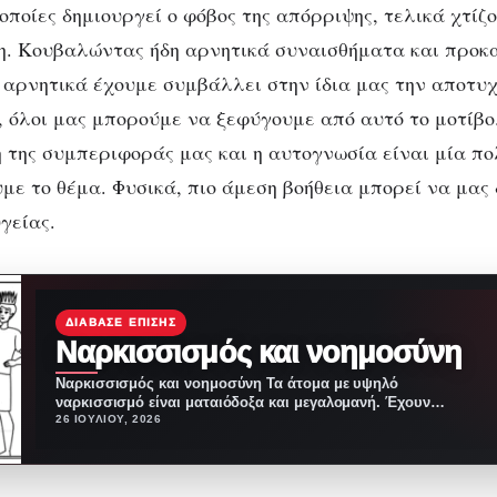
οποίες δημιουργεί ο φόβος της απόρριψης, τελικά χτίζ
ψη. Κουβαλώντας ήδη αρνητικά συναισθήματα και προ
αρνητικά έχουμε συμβάλλει στην ίδια μας την αποτυχ
 όλοι μας μπορούμε να ξεφύγουμε από αυτό το μοτίβο
της συμπεριφοράς μας και η αυτογνωσία είναι μία π
υμε το θέμα. Φυσικά, πιο άμεση βοήθεια μπορεί να μας
υγείας.
ΔΙΆΒΑΣΕ ΕΠΊΣΗΣ
Nαρκισσισμός και νοημοσύνη
Nαρκισσισμός και νοημοσύνη Τα άτομα με υψηλό
ναρκισσισμό είναι ματαιόδοξα και μεγαλομανή. Έχουν
ένα έντονο αίσθημα…
26 ΙΟΥΛΊΟΥ, 2026