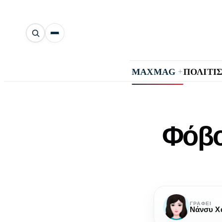
Αναζήτηση
άρθρων
+
MAXMAG
ΠΟΛΙΤΙ
Φόβο
ΓΡΆΦΕΙ
Νάνσυ Χ