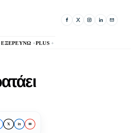
ΕΞΕΡΕΥΝΩ
PLUS
+
+
+
ατάει
𝕏
in
✉