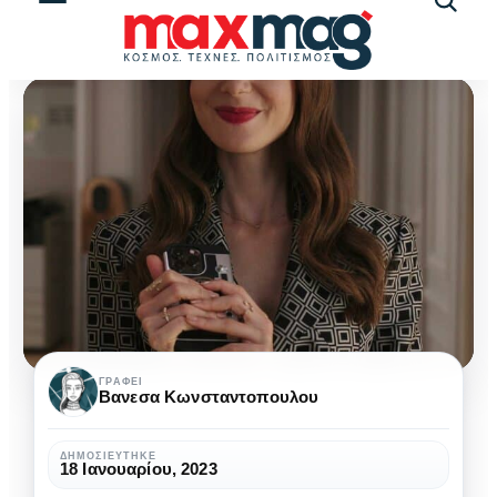
Αναζήτ
άρθρω
Baby
ΓΡΆΦΕΙ
Βανεσα Κωνσταντοπουλου
Bangs:
Το
ΔΗΜΟΣΙΕΎΤΗΚΕ
18 Ιανουαρίου, 2023
haircut