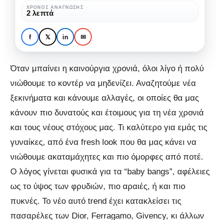
που
ΧΡΌΝΟΣ ΑΝΆΓΝΩΣΗΣ
2 λεπτά
θα
ΜΌΔΑ & ΟΜΟΡΦΙΆ
ΟΜΟΡΦΙΆ
σας
Baby Bangs: Το haircut
f
𝕏
in
✉
ανανεώσει
που θα σας ανανεώσει
Όταν μπαίνει η καινούργια χρονιά, όλοι λίγο ή πολύ
νιώθουμε το κοντέρ να μηδενίζει. Αναζητούμε νέα
ξεκινήματα και κάνουμε αλλαγές, οι οποίες θα μας
κάνουν πιο δυνατούς και έτοιμους για τη νέα χρονιά
και τους νέους στόχους μας. Τι καλύτερο για εμάς τις
γυναίκες, από ένα fresh look που θα μας κάνει να
νιώθουμε ακαταμάχητες και πιο όμορφες από ποτέ.
Ο λόγος γίνεται φυσικά για τα “baby bangs”, αφέλειες
ως το ύψος των φρυδιών, πιο αραιές, ή και πιο
πυκνές. Το νέο αυτό trend έχει κατακλείσει τις
πασαρέλες των Dior, Ferragamo, Givency, κι άλλων