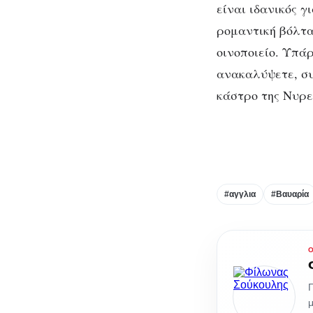
είναι ιδανικός γ
ρομαντική βόλτα
οινοποιείο. Υπά
ανακαλύψετε, συ
κάστρο της Νυρε
#αγγλια
#Βαυαρία
Γ
μ