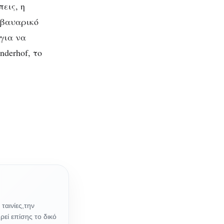
εις, η
 βαυαρικό
για να
derhof, το
ταινίες,την
ρεί επίσης το δικό