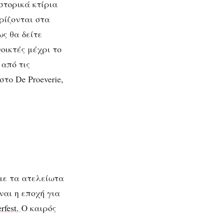
στορικά κτίρια
ρίζονται στα
ς θα δείτε
νοικτές μέχρι το
 από τις
το De Proeverie,
με τα ατελείωτα
αι η εποχή για
rfest.
Ο καιρός