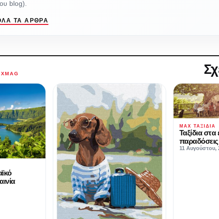
ου blog).
ΌΛΑ ΤΑ ΆΡΘΡΑ
Σχ
AXMAG
MAX ΤΑΞΊΔΙΑ
Ταξίδια στα 
παραδόσεις
11 Αυγούστου, 
αϊκό
αινία