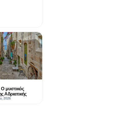
 Ο μυστικός
ς Αδριατικής
υ, 2026