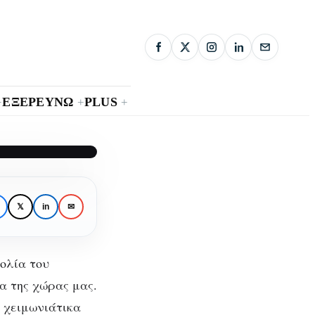
ΕΞΕΡΕΥΝΩ
PLUS
+
+
+
ει
𝕏
in
✉
χολία του
α της χώρας μας.
 χειμωνιάτικα