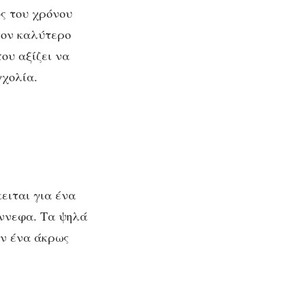
ς του χρόνου
τον καλύτερο
ου αξίζει να
γχολία.
κειται για ένα
ύννεφα. Τα ψηλά
υν ένα άκρως