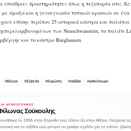
ια υπαίθριες δραστηριότητες όπως η πεζοπορία στις Άλπ
 με άμαξα και η γευσιγνωσία τοπικών κρασιών σε ένα
ρχουν επίσης περίπου 25 ιστορικά κάστρα και παλάτια 
μπεριλαμβανομένων των Neuschwanstein, το παλάτι Lin
μβέργης και το κάστρο Burghausen.
#Βέλγιο
#Ελβετία
#Ευρώπη
#ταξίδια
#φθινόπωρο
Ο/Η ΑΡΘΡΟΓΡΆΦΟΣ
Φίλωνας Σούκουλης
εννήθηκε το 1996 στην Κόρινθο ενώ πλέον ζεί στην Αθήνα. Λατρεύει τις 
ουσική και τα ταξίδια ενώ μπορεί να γράψει σχεδόν για τα πάντα. (Διατη