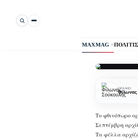
Αναζήτηση
άρθρων
+
MAXMAG
ΠΟΛΙΤΙ
Το
Τ
φθινόπωρο
ΓΡΆΦΕΙ
Φίλωνας
ανήκει
στην
Ευρώπη
Το φθινόπωρο αρ
Σεπτέμβρη αρχίζ
Τα φύλλα αρχίζο