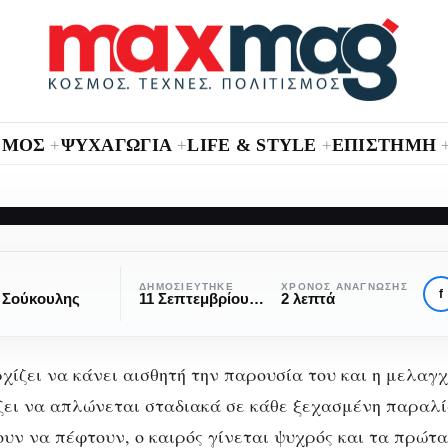
ΣΜΟΣ
ΨΥΧΑΓΩΓΙΑ
LIFE & STYLE
ΕΠΙΣΤΗΜΗ
+
+
+
ΕΞΩΤΕΡΙΚΌ
ΕΥΡΏΠΗ
ΤΑΞΊΔΙΑ
ο φθινόπωρο ανήκ
ΔΗΜΟΣΙΕΎΤΗΚΕ
ΧΡΌΝΟΣ ΑΝΆΓΝΩΣΗΣ
f
 Σούκουλης
11 Σεπτεμβρίου, 2017
2 λεπτά
στην Ευρώπη
χίζει να κάνει αισθητή την παρουσία του και η μελαγ
ει να απλώνεται σταδιακά σε κάθε ξεχασμένη παραλί
υν να πέφτουν, ο καιρός γίνεται ψυχρός και τα πρώτα