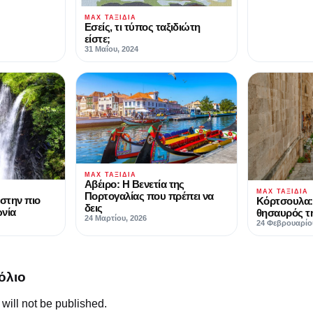
MAX ΤΑΞΊΔΙΑ
Εσείς, τι τύπος ταξιδιώτη
είστε;
31 Μαΐου, 2024
MAX ΤΑΞΊΔΙΑ
Αβέιρο: Η Βενετία της
MAX ΤΑΞΊΔΙΑ
Πορτογαλίας που πρέπει να
 στην πιο
Κόρτσουλα:
δεις
ωνία
θησαυρός τη
24 Μαρτίου, 2026
24 Φεβρουαρίο
όλιο
will not be published.