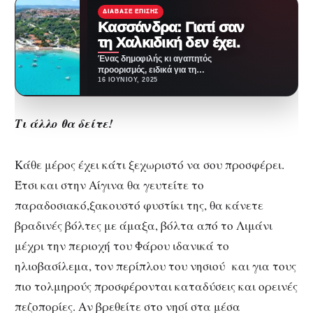
ΔΙΆΒΑΣΕ ΕΠΊΣΗΣ
Κασσάνδρα: Γιατί σαν
τη Χαλκιδική δεν έχει.
Ένας δημοφιλής κι αγαπητός
προορισμός, ειδικά για τη
Βόρεια Ελλάδα είναι η
16 ΙΟΥΝΊΟΥ, 2025
Κασσάνδρα στη Χαλκιδική. Το…
Τι άλλο θα δείτε!
Κάθε μέρος έχει κάτι ξεχωριστό να σου προσφέρει.
Έτσι και στην Αίγινα θα γευτείτε το
παραδοσιακό,ξακουστό φυστίκι της, θα κάνετε
βραδινές βόλτες με άμαξα, βόλτα από το Λιμάνι
μέχρι την περιοχή του Φάρου ιδανικά το
ηλιοβασίλεμα, τον περίπλου του νησιού και για τους
πιο τολμηρούς προσφέρονται καταδύσεις και ορεινές
πεζοπορίες. Αν βρεθείτε στο νησί στα μέσα