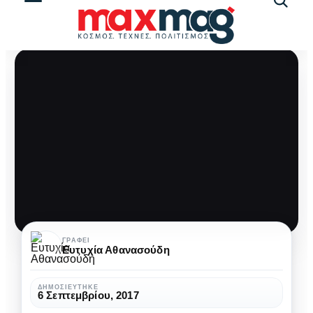
Αναζήτ
άρθρω
Καλοκαίρι:
ΓΡΆΦΕΙ
Ευτυχία Αθανασούδη
τα
νησιά
ΔΗΜΟΣΙΕΎΤΗΚΕ
6 Σεπτεμβρίου, 2017
του