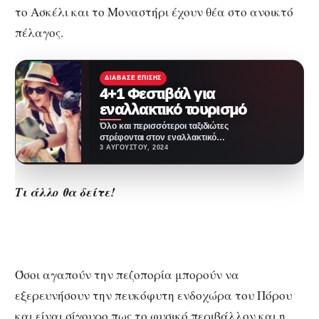
το Ασκέλι και το Μοναστήρι έχουν θέα στο ανοικτό
πέλαγος.
ΔΙΆΒΑΣΕ ΕΠΊΣΗΣ
4+1 Φεστιβάλ για
εναλλακτικό τουρισμό
Όλο και περισσότεροι ταξιδιώτες
στρέφονται στον εναλλακτικό
τουρισμό και δικαίως. Πρόκειται
3 ΑΥΓΟΎΣΤΟΥ, 2024
για έναν ξεχωριστό, βιώσιμο
τρόπο…
Τι άλλο θα δείτε!
Όσοι αγαπούν την πεζοπορία μπορούν να
εξερευνήσουν την πευκόφυτη ενδοχώρα του Πόρου
και είναι σίγουρο πως το φυσικό περιβάλλον και η