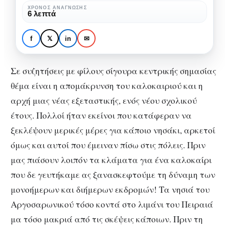
Αργοσαρωνικού
ΧΡΌΝΟΣ ΑΝΆΓΝΩΣΗΣ
ΕΛΛΆΔΑ
ΝΗΣΙΩΤΙΚΗ ΕΛΛΑΔΑ
ΤΑΞΊΔΙΑ
6 λεπτά
σας
Καλοκαίρι: τα νησιά του
περιμένουν
Αργοσαρωνικού σας
f
𝕏
in
✉
περιμένουν
Σε συζητήσεις με φίλους σίγουρα κεντρικής σημασίας
θέμα είναι η απομάκρυνση του καλοκαιριού και η
αρχή μιας νέας εξεταστικής, ενός νέου σχολικού
έτους. Πολλοί ήταν εκείνοι που κατάφεραν να
ξεκλέψουν μερικές μέρες για κάποιο νησάκι, αρκετοί
όμως και αυτοί που έμειναν πίσω στις πόλεις. Πριν
μας πιάσουν λοιπόν τα κλάματα για ένα καλοκαίρι
που δε γευτήκαμε ας ξανασκεφτούμε τη δύναμη των
μονοήμερων και διήμερων εκδρομών! Τα νησιά του
Αργοσαρωνικού τόσο κοντά στο λιμάνι του Πειραιά
μα τόσο μακριά από τις σκέψεις κάποιων. Πριν τη