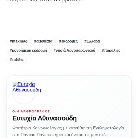
#maxmag
#αξιοθέατα
#εκδρομες
#Ελλαδα
#μονοήμερη εκδρομή
#νησιά Αργοσαρωνικού
#παραλιες
#ταξίδια
Ο/Η ΑΡΘΡΟΓΡΆΦΟΣ
Ευτυχία Αθανασούδη
Φοιτήτρια Κοινωνιολογίας με κατεύθυνση Εγκληματολογία
στο Πάντειο Πανεπιστήμιο και όνειρο τις μυστικές