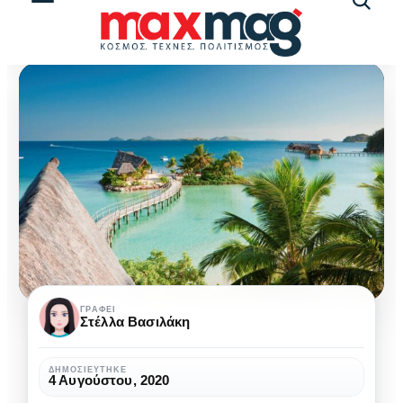
Αναζήτ
άρθρω
Νησιά
ΓΡΆΦΕΙ
Στέλλα Βασιλάκη
Φίτζι:
Άρωμα
ΔΗΜΟΣΙΕΎΤΗΚΕ
4 Αυγούστου, 2020
Ειρηνικού,