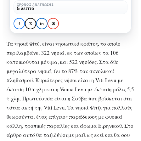
φυσικά
ΧΡΌΝΟΣ ΑΝΆΓΝΩΣΗΣ
ΕΞΩΤΕΡΙΚΌ
ΤΑΞΊΔΙΑ
5 λεπτά
κάλλη,
Νησιά Φίτζι: Άρωμα
τροπικές
Ειρηνικού, φυσικά
f
𝕏
in
✉
παραλίες
κάλλη, τροπικές
παραλίες
Τα νησιά Φίτζι είναι νησιωτικό κράτος, το οποίο
περιλαμβάνει 322 νησιά, εκ των οποίων τα 106
κατοικούνται μόνιμα, και 522 νησίδες. Στα δύο
μεγαλύτερα νησιά, ζει το 87% του συνολικού
πληθυσμού. Κυριότερες νήσοι είναι η Viti Levu με
έκταση 10 τ.χλμ και η Vanua Levu με έκταση μόλις 5,5
τ.χλμ. Πρωτεύουσα είναι η Σούβα που βρίσκεται στη
νότια ακτή της Viti Levu. Τα νησιά Φίτζι για πολλούς
θεωρούνται ένας επίγειος
παράδεισος
με φυσικά
κάλλη, τροπικές παραλίες και άρωμα Ειρηνικού. Στο
άρθρο αυτό θα ταξιδέψουμε μαζί ως εκεί και θα σου