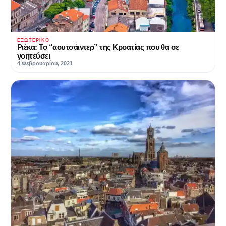
ΕΞΩΤΕΡΙΚΌ
Ριέκα: To “αουτσάιντερ” της Κροατίας που θα σε
γοητεύσει
4 Φεβρουαρίου, 2021