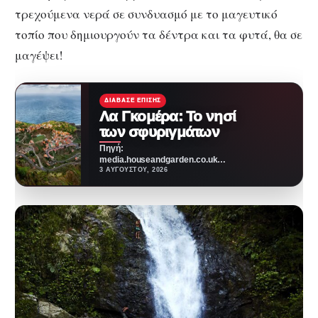
τρεχούμενα νερά σε συνδυασμό με το μαγευτικό
τοπίο που δημιουργούν τα δέντρα και τα φυτά, θα σε
μαγέψει!
ΔΙΆΒΑΣΕ ΕΠΊΣΗΣ
Λα Γκομέρα: Το νησί
των σφυριγμάτων
Πηγή:
media.houseandgarden.co.ukΜακριά
από τα πολύβουα θέρετρα και τις
3 ΑΥΓΟΎΣΤΟΥ, 2026
κοσμοπολίτικες εικόνες που
συχνά συνοδεύουν τα Κανάρια
Νησιά,…