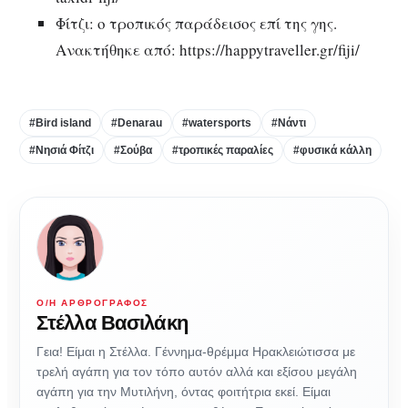
Φίτζι: o τροπικός παράδεισος επί της γης.
Ανακτήθηκε από: https://happytraveller.gr/fiji/
#Bird island
#Denarau
#watersports
#Νάντι
#Νησιά Φίτζι
#Σούβα
#τροπικές παραλίες
#φυσικά κάλλη
Ο/Η ΑΡΘΡΟΓΡΆΦΟΣ
Στέλλα Βασιλάκη
Γεια! Είμαι η Στέλλα. Γέννημα-θρέμμα Ηρακλειώτισσα με
τρελή αγάπη για τον τόπο αυτόν αλλά και εξίσου μεγάλη
αγάπη για την Μυτιλήνη, όντας φοιτήτρια εκεί. Είμαι