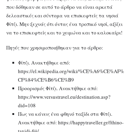
που δόθηκαν σε αυτό το άρθρο να είναι αρκετά
δελεαστικές και σύντομα να επισκεφτείς τα νησιά
Φίτζι. Μην ξεχνάς ότι όντας ένα τροπικό νησί, αξίζει
να το επισκεφτείς και το χειμώνα και το καλοκαίρι!
Πηγές που χρησιμοποιήθηκαν για το άρθρο:
Φίτζι. Ανακτήθηκε από:
https://el.wikipedia.org/wiki/%CE%A6%CE%AF%
CF%84%CE%B6%CE%B9
Προορισμός Φίτζι. Ανακτήθηκε από:
https://www.versustravel.eu/destination.asp?
did=108
Πως να κάνεις ένα φθηνό ταξίδι στα Φίτζι.
Ανακτήθηκε από: https://happytraveller.gr/fthino-
taxidi-fiji/