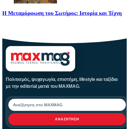
Η Μεταμόρφωση του Σωτήρος: Ιστορία και Τέχνη
Η Μεταμόρφωση του Σωτήρος: Ιστορία και Έθιμα Στις 6
Αυγούστου
Πολιτισμός, ψυχαγωγία, επιστήμη, lifestyle και ταξίδια
με την editorial ματιά του MAXMAG.
Αναζήτηση
ΑΝΑΖΉΤΗΣΗ