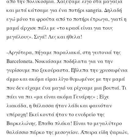
από την πολυκοσμία. Χαζέψαμε λίγο στα μαγαζιά
και μετά κάτσαμε για ένα ποτήρι sangria. Δηλαδή
εγώ μόνο τα φρούτα από το ποτήρι έτρωγα, γιατί η
μαμά άρχισε πάλι με «το κρασί είναι για τους
μεγάλους». Σιγά! Λες και ήθελα!
-Αργότερα, πήγαμε παραλιακά, στη γειτονιά της
Barceloneta. Νοικιάσαμε ποδήλατα για να την
γυρίσουμε πιο ξεκούραστα. Έβλεπα την χρυσαφένια
άμμο και ακόμα είμαι λίγο θυμωμένος με την μαμά
που δεν είχαμε ένα μαγιό να ρίχναμε μια βουτιά. Τι
πάει να πει «μα είναι ακόμα Γενάρης» ; Είχε
λιακάδα, η θάλασσα ήταν λάδι και φαινόταν
υπέροχη! Εκεί κοντά ήταν το ενυδρείο της
Βαρκελώνης. Έπαθα πλάκα! Είναι το μεγαλύτερο
θαλάσσιο πάρκο της μεσογείου. Άπειρα είδη ψαριών,