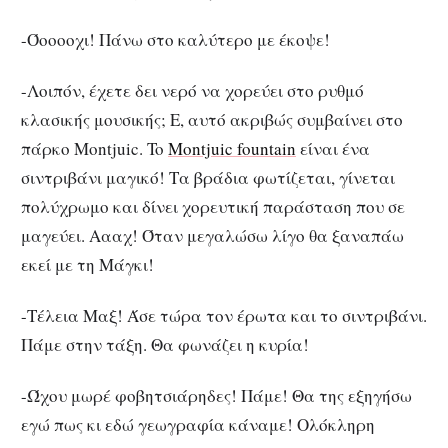
-Όοοοοχι! Πάνω στο καλύτερο με έκοψε!
-Λοιπόν, έχετε δει νερό να χορεύει στο ρυθμό
κλασικής μουσικής; Ε, αυτό ακριβώς συμβαίνει στο
πάρκο Montjuic. To
Montjuic fountain
είναι ένα
σιντριβάνι μαγικό! Τα βράδια φωτίζεται, γίνεται
πολύχρωμο και δίνει χορευτική παράσταση που σε
μαγεύει. Αααχ! Όταν μεγαλώσω λίγο θα ξαναπάω
εκεί με τη Μάγκι!
-Τέλεια Μαξ! Άσε τώρα τον έρωτα και το σιντριβάνι.
Πάμε στην τάξη. Θα φωνάζει η κυρία!
-Ώχου μωρέ φοβητσιάρηδες! Πάμε! Θα της εξηγήσω
εγώ πως κι εδώ γεωγραφία κάναμε! Ολόκληρη