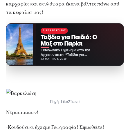
καρχαρίες και σκυλόψαρα έκανα βόλτες πάνω από
τα κεφάλια μας!
ΔΙΆΒΑΣΕ ΕΠΊΣΗΣ
Ταξίδια για Παιδιά: O
Μαξ στο Παρίσι
Εισαγωγικό Σημείωμα από την
Αρχισυντάκτη: “Ταξίδια για
Παιδιά: Ο Μαξ στο Παρίσι. Η
22 ΜΑΡΤΊΟΥ, 2019
θεματική Ταξίδια για…
Πηγή: Like2Travel
Ντριιιιιιιιιιιιιν!
-Κουδούνι κι έχουμε Γεωγραφία! Σηκωθείτε!