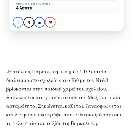
Μαξ
ΧΡΌΝΟΣ ΑΝΆΓΝΩΣΗΣ
4 λεπτά
στη
ΕΞΩΤΕΡΙΚΌ
ΕΥΡΏΠΗ
ΤΑΞΊΔΙΑ
Βαρκελώνη
Ταξίδια για Παιδιά: Ο
f
𝕏
in
✉
Μαξ στη Βαρκελώνη
-Επιτέλους Παρασκευή μεσημέρι! Τελευταίο
διάλειμμα στο σχολείο και ο Κιθ με τον Ντέιβ
βρίσκονται στην παιδική χαρά του σχολείου.
Ξαπλωμένοι στο γρασίδι ακούν τον Μαξ που μιλάει
ασταμάτητα. Σηκώνεται, κάθεται, ξανασηκώνεται
και δεν μπορεί να κρύψει τον ενθουσιασμό του από
το τελευταίο του ταξίδι στη Βαρκελώνη.