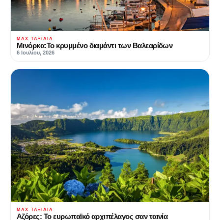
MAX ΤΑΞΊΔΙΑ
Μινόρκα:Το κρυμμένο διαμάντι των Βαλεαρίδων
6 Ιουλίου, 2026
MAX ΤΑΞΊΔΙΑ
Αζόρες: Το ευρωπαϊκό αρχιπέλαγος σαν ταινία