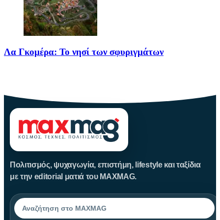
Λα Γκομέρα: Το νησί των σφυριγμάτων
Πηγή: media.houseandgarden.co.ukΜακριά από τα πολύβουα
θέρετρα και τις κοσμοπολίτικες εικόνες
Πολιτισμός, ψυχαγωγία, επιστήμη, lifestyle και ταξίδια
με την editorial ματιά του MAXMAG.
Αναζήτηση