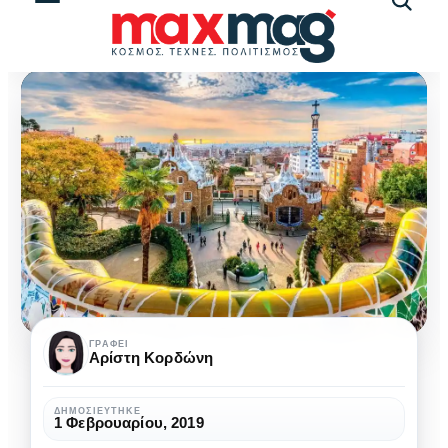
Αναζήτ
άρθρω
Ταξίδια
ΓΡΆΦΕΙ
Αρίστη Κορδώνη
για
Παιδιά:
ΔΗΜΟΣΙΕΎΤΗΚΕ
1 Φεβρουαρίου, 2019
Ο