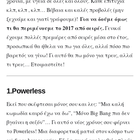
χρονιά, με υγεία σε όλες και όλους. Κάθε επιτυχία
κλπ, κλπ , κλπ… Βέβαια και καλές προβολές (μην
Για να δούμε όμως
ξεχνάμε και γιατί γράφουμε)!
τι θα περιμένουμε το 2017 από σειρές.
Γενικά
έχουμε πολλές πρεμιέρες από σειρές μέσα στο έτος,
προσωπικά θα ήθελα να πω για όλες, αλλά πόσο πιο
βαρετός να γίνω! Γι αυτό θα πω μόνο για τρεις, αλλά
τι τρεις… Ετοιμαστείτε!
1.Powerless
Εκεί που σκέφτεσαι μόνος σου και λες: “Μια καλή
κωμωδία καιρό έχω να δω”, “Mόνο Big Bang πια δεν
βγαίνει η σεζόν”… Γι αυτό ο νέος χρόνος σου φέρνει
το Powerless! Μια διαφορετική ματιά στον κόσμο των