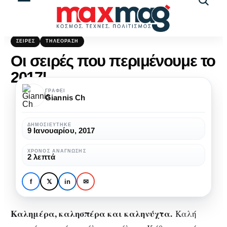
Αναζήτ
άρθρω
ΣΕΙΡΈΣ
ΤΗΛΕΌΡΑΣΗ
Οι σειρές που περιμένουμε το
2017!
ΓΡΆΦΕΙ
Giannis Ch
ΔΗΜΟΣΙΕΎΤΗΚΕ
9 Ιανουαρίου, 2017
ΧΡΌΝΟΣ ΑΝΆΓΝΩΣΗΣ
2 λεπτά
f
𝕏
in
✉
Καλημέρα, καλησπέρα και καληνύχτα.
Καλή