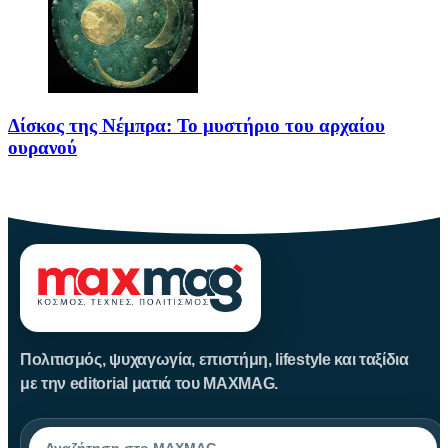
Δίσκος της Νέμπρα: Το μυστήριο του αρχαίου
ουρανού
Πριν από περίπου 3.600 χρόνια, άνθρωποι της Εποχής του Χαλκού
Πολιτισμός, ψυχαγωγία, επιστήμη, lifestyle και ταξίδια
με την editorial ματιά του MAXMAG.
Αναζήτηση