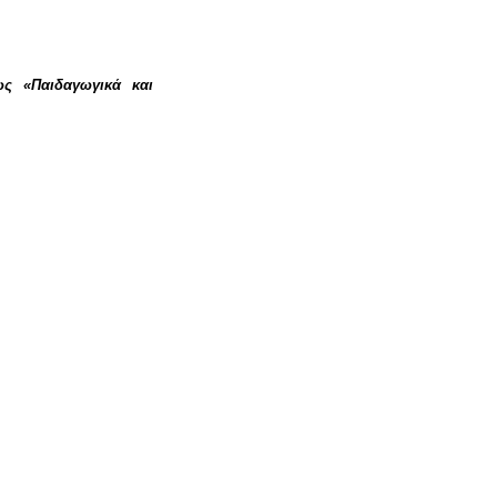
αι η
ως «Παιδαγωγικά και