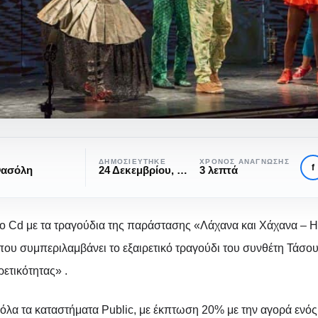
να
ΔΗΜΟΣΙΕΎΤΗΚΕ
ΧΡΌΝΟΣ ΑΝΆΓΝΩΣΗΣ
f
Φασόλη
24 Δεκεμβρίου, 2016
3 λεπτά
 Cd με τα τραγούδια της παράστασης «Λάχανα και Χάχανα – Η 
ου συμπεριλαμβάνει το εξαιρετικό τραγούδι του συνθέτη Τάσου
ρετικότητας» .
ΘΈΑΤΡΟ
ΤΕΛΕΥΤΑΊΕΣ ΠΑΡΑΣΤΆΣΕΙΣ
στούγεννα με τα «Λάχανα
ε όλα τα καταστήματα Public, με έκπτωση 20% με την αγορά ενός 