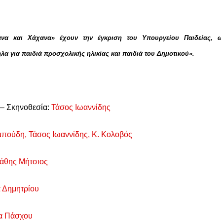
Χάχανα, Η στριγγλένια κ
τραγουδομηχανή»
ηχανή»
να και Χάχανα» έχουν την έγκριση του Υπουργείου Παιδείας, 
λα για παιδιά προσχολικής ηλικίας και παιδιά του Δημοτικού».
 – Σκηνοθεσία:
Τάσος Ιωαννίδης
πούδη, Τάσος Ιωαννίδης, Κ. Κολοβός
τάθης Μήτσιος
 Δημητρίου
α Πάσχου