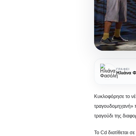
Χριστούγεν
με
ΓΡΆΦΕΙ
Ηλιάνα 
τα
«Λάχανα
και
Κυκλοφόρησε το νέο
τα
τραγουδομηχανή» π
Χάχανα,
τραγούδι της διαφο
Η
Χρι
στριγγλένια
Το Cd διατίθεται σ