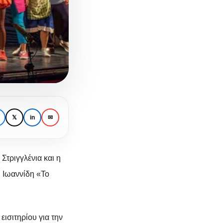
𝕏
in
✉
Στριγγλένια και η
 Ιωαννίδη «Το
 και
εισιτηρίου για την