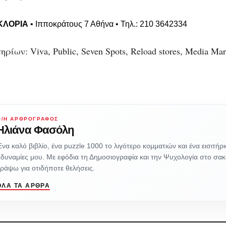
ΓΚΛΟΡΙΑ
• Ιπποκράτους 7 Αθήνα • Τηλ.: 210 3642334
ίων: Viva, Public, Seven Spots, Reload stores, Media Ma
Ο/Η ΑΡΘΡΟΓΡΆΦΟΣ
Ηλιάνα Φασόλη
να καλό βιβλίο, ένα puzzle 1000 το λιγότερο κομματιών και ένα εισιτήριο
δυναμίες μου. Με εφόδια τη Δημοσιογραφία και την Ψυχολογία στο σακ
ράψω για οτιδήποτε θελήσεις.
ΌΛΑ ΤΑ ΆΡΘΡΑ