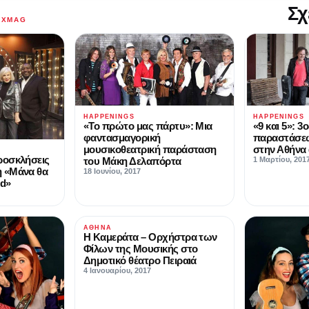
Σχ
AXMAG
HAPPENINGS
HAPPENINGS
«Το πρώτο μας πάρτυ»: Μια
«9 και 5»: 3
φαντασμαγορική
παραστάσεω
μουσικοθεατρική παράσταση
στην Αθήνα
ροσκλήσεις
του Μάκη Δελαπόρτα
1 Μαρτίου, 201
η «Μάνα θα
18 Ιουνίου, 2017
d»
ΑΘΉΝΑ
Η Καμεράτα – Ορχήστρα των
Φίλων της Μουσικής στο
Δημοτικό θέατρο Πειραιά
4 Ιανουαρίου, 2017