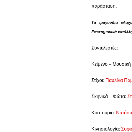
και
τα 
.
παράσταση
η
τραγουδομ
Τα τραγούδια «Λάχα
Επιστημονικά κατάλλη
Συντελεστές:
Κείμενο – Μουσική
Στίχοι:
Παυλίνα Παμ
Σκηνικά – Φώτα:
Σ
Κοστούμια:
Νατάσα
Κινησιολογία:
Σοφί