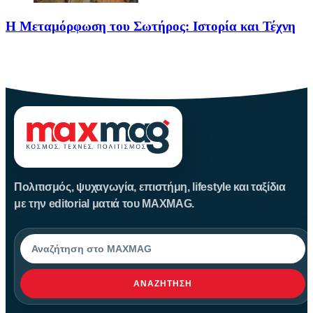
Η Μεταμόρφωση του Σωτήρος: Ιστορία και Τέχνη
Η Μεταμόρφωση του Σωτήρος: Ιστορία και Έθιμα Στις 6
Αυγούστου
Πολιτισμός, ψυχαγωγία, επιστήμη, lifestyle και ταξίδια
με την editorial ματιά του MAXMAG.
Αναζήτηση
ΑΝΑΖΉΤΗΣΗ