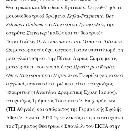
Θεατρικών και Μουσικών Κριτικών. Σκηνοθέτησε τα
μουσικοθεατρικά δρώμενα
Kafka-Fragmente
,
Das
Schubert Diploma
και
Νυχτερινά Τραγούδια
, την
οπερέτα
Σατανερί
καθώς και τις θεατρικές
παραστάσεις
Οι Ευνοούμενοι του Μίδα
και
Τσάικα!
.
Ως μεταφραστής έχει εργαστεί στον υποτιτλισμό, τη
μεταγλώττιση και την Εθνική Λυρική Σκηνή με τις
μεταφράσεις του για τα έργα
Ωραία μου Κυρία
,
Once
,
Νυχτερίδα
και
Πιμπινόνε
. Γνωρίζει γερμανικά,
αγγλικά, ισπανικά και ρώσικα, είναι πτυχιούχος
υποκριτικής (Ανωτέρα Δραματική Σχολή Ίασμος),
πτυχιούχος Τμήματος Τουριστικών Επιχειρήσεων
(ΤΕΙ Αθηνών) και απόφοιτος της Γερμανικής Σχολής
Αθηνών, ενώ το 2020 έγινε δεκτός στο μεταπτυχιακό
του Τμήματος Θεατρικών Σπουδών του ΕΚΠΑ στην