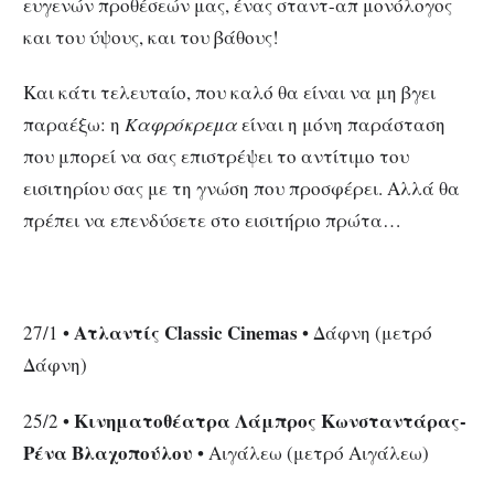
ευγενών προθέσεών μας, ένας σταντ-απ μονόλογος
και του ύψους, και του βάθους!
Και κάτι τελευταίο, που καλό θα είναι να μη βγει
παραέξω: η
Καφρόκρεμα
είναι η μόνη παράσταση
που μπορεί να σας επιστρέψει το αντίτιμο του
εισιτηρίου σας με τη γνώση που προσφέρει. Αλλά θα
πρέπει να επενδύσετε στο εισιτήριο πρώτα…
Ατλαντίς
Classic
Cinemas
27/1 •
• Δάφνη (μετρό
Δάφνη)
Κινηματοθέατρα Λάμπρος Κωνσταντάρας-
25/2 •
Ρένα Βλαχοπούλου
• Αιγάλεω (μετρό Αιγάλεω)