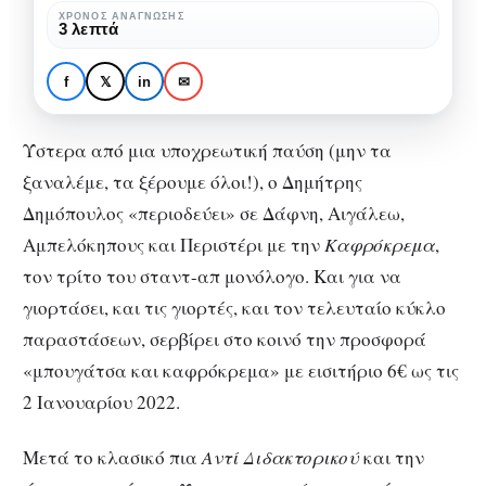
στην
ΧΡΌΝΟΣ ΑΝΆΓΝΩΣΗΣ
ΘΈΑΤΡΟ
ΠΡΟΣΕΧΏΣ
3 λεπτά
Αθήνα
Ο Δημήτρης
με
Δημόπουλος
f
𝕏
in
✉
την
«περιοδεύει» στην
Καφρόκρεμα
Αθήνα με την
Ύστερα από μια υποχρεωτική παύση (μην τα
ξαναλέμε, τα ξέρουμε όλοι!), ο Δημήτρης
Καφρόκρεμα
Δημόπουλος «περιοδεύει» σε Δάφνη, Αιγάλεω,
Αμπελόκηπους και Περιστέρι με την
Καφρόκρεμα
,
τον τρίτο του σταντ-απ μονόλογο. Και για να
γιορτάσει, και τις γιορτές, και τον τελευταίο κύκλο
παραστάσεων, σερβίρει στο κοινό την προσφορά
«μπουγάτσα και καφρόκρεμα» με εισιτήριο 6€ ως τις
2 Ιανουαρίου 2022.
Μετά το κλασικό πια
Αντί Διδακτορικού
και την