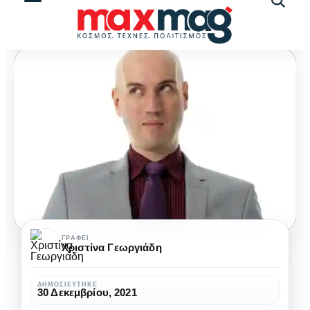
Αναζήτ
άρθρω
Ο
ΓΡΆΦΕΙ
Χριστίνα Γεωργιάδη
Δημήτρης
Δημόπουλος
ΔΗΜΟΣΙΕΎΤΗΚΕ
30 Δεκεμβρίου, 2021
«περιοδεύει»