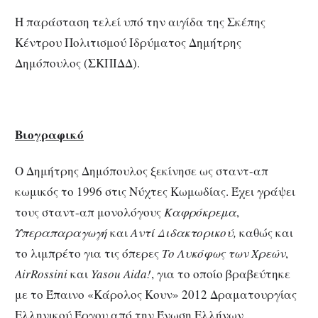
Η παράσταση τελεί υπό την αιγίδα της Σκέπης
Κέντρου Πολιτισμού Ιδρύματος Δημήτρης
Δημόπουλος (ΣΚΠΙΔΔ).
Βιογραφικό
Ο Δημήτρης Δημόπουλος ξεκίνησε ως σταντ-απ
κωμικός το 1996 στις Νύχτες Κωμωδίας. Έχει γράψει
τους σταντ-απ μονολόγους
Καφρόκρεμα
,
Υπεραπαραγωγή
και
Αντί Διδακτορικού,
καθώς και
το λιμπρέτο για τις όπερες
Το Λυκόφως των Χρεών
,
ΑirRossin
i
και
Yasou Aida!
, για το οποίο βραβεύτηκε
με το Έπαινο «Κάρολος Κουν» 2012 Δραματουργίας
Ελληνικού Έργου από την Ένωση Ελλήνων