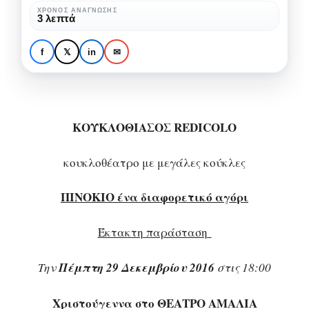
στο
ΧΡΌΝΟΣ ΑΝΆΓΝΩΣΗΣ
ΘΈΑΤΡΟ
ΤΕΛΕΥΤΑΊΕΣ ΠΑΡΑΣΤΆΣΕΙΣ
3 λεπτά
ΘΕΑΤΡΟ
ΠΙΝΟΚΙΟ ένα
ΑΜΑΛΙΑ
διαφορετικό αγόρι στο
f
𝕏
in
✉
ΘΕΑΤΡΟ ΑΜΑΛΙΑ
ΠΙΝΟΚΙΟ ένα διαφορετικό αγόρι στο ΘΕΑΤΡΟ ΑΜΑΛΙΑ
ΚΟΥΚΛΟΘΙΑΣΟΣ
REDICOLO
κουκλοθέατρο με μεγάλες κούκλες
ΠΙΝΟΚΙΟ ένα διαφορετικό αγόρι
Έκτακτη παράσταση
Την
Πέμπτη 29 Δεκεμβρίου 2016
στις 18:00
Χριστούγεννα στο ΘΕΑΤΡΟ ΑΜΑΛΙΑ