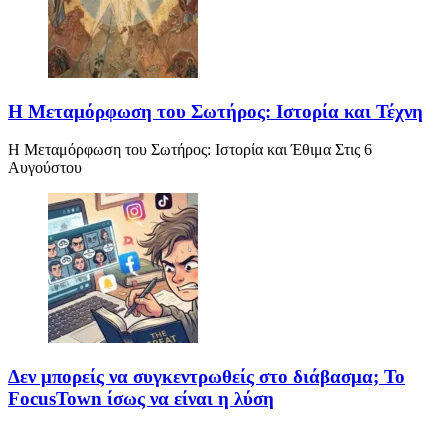
Η Μεταμόρφωση του Σωτήρος: Ιστορία και Τέχνη
Η Μεταμόρφωση του Σωτήρος: Ιστορία και Έθιμα Στις 6
Αυγούστου
Δεν μπορείς να συγκεντρωθείς στο διάβασμα; Το
FocusTown ίσως να είναι η λύση
Αν ανήκεις σε εκείνη τη θλιβερή κατηγορία ανθρώπων που