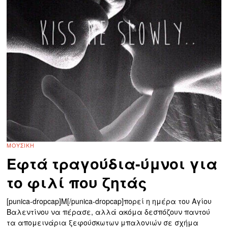
ΜΟΥΣΙΚΉ
Εφτά τραγούδια-ύμνοι για
το φιλί που ζητάς
[punica-dropcap]Μ[/punica-dropcap]πορεί η ημέρα του Αγίου
Βαλεντίνου να πέρασε, αλλά ακόμα δεσπόζουν παντού
τα απομεινάρια ξεφούσκωτων μπαλονιών σε σχήμα