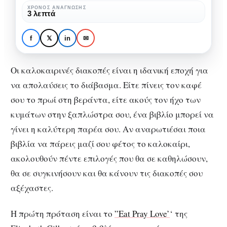
να
ΧΡΌΝΟΣ ΑΝΆΓΝΩΣΗΣ
ΒΙΒΛΊΟ
ΛΟΓΟΤΕΧΝΊΑ
3 λεπτά
πάρεις
5 Βιβλία που αξίζει να
μαζί
πάρεις μαζί σου στις
f
𝕏
in
✉
σου
διακοπές
στις
Οι καλοκαιρινές διακοπές είναι η ιδανική εποχή για
διακοπές
να απολαύσεις το διάβασμα. Είτε πίνεις τον καφέ
σου το πρωί στη βεράντα, είτε ακούς τον ήχο των
κυμάτων στην ξαπλώστρα σου, ένα βιβλίο μπορεί να
γίνει η καλύτερη παρέα σου. Αν αναρωτιέσαι ποια
βιβλία να πάρεις μαζί σου φέτος το καλοκαίρι,
ακολουθούν πέντε επιλογές που θα σε καθηλώσουν,
θα σε συγκινήσουν και θα κάνουν τις διακοπές σου
αξέχαστες.
Η πρώτη πρόταση είναι το
”Eat Pray Love’
‘ της