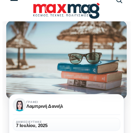
Αναζήτ
άρθρω
5
ΓΡΆΦΕΙ
Λαμπρινή Δανιήλ
Βιβλία
που
ΔΗΜΟΣΙΕΎΤΗΚΕ
7 Ιουλίου, 2025
αξίζει