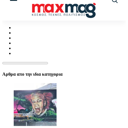
Αναζήτ
άρθρω
Αρθρα απο την ιδια κατηγορια