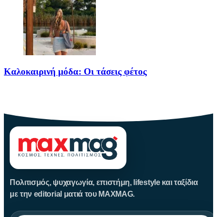
Καλοκαιρινή μόδα: Οι τάσεις φέτος
Καλοκαίρι αγαπημένο. Παραλίες, ξεκούραση και… ζέστη! Καμία
θερμοκρασία δε θα
Πολιτισμός, ψυχαγωγία, επιστήμη, lifestyle και ταξίδια
με την editorial ματιά του MAXMAG.