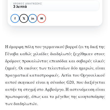
στην
ΧΡΌΝΟΣ ΑΝΆΓΝΩΣΗΣ
3 λεπτά
κόλαση
ΧΩΡΊΣ ΚΑΤΗΓΟΡΊΑ
G20 Αμβούργο: Καλώς
f
𝕏
in
✉
ήρθατε στην κόλαση
Η όμορφη πόλη του γερμανικού βορρά ζει τη δική της
Γένοβα καθώς χιλιάδες διαδηλωτές ξεχύθηκαν στους
δρόμους προκαλώντας επεισόδια και σοβαρές υλικές
ζημιές. Οι εικόνες των τελευταίων δύο ημερών, είναι
πραγματικά καταστροφικές. Αιτία του Οργουελικού
αυτού σκηνικού είναι η σύνοδος G20, που διεξάγεται
αυτήν τη στιγμή στο Αμβούργο. Η αστυνόμευση είναι
πρωτοφανής, όπως και το μέγεθος της κινητοποίησης
των διαδηλωτών.