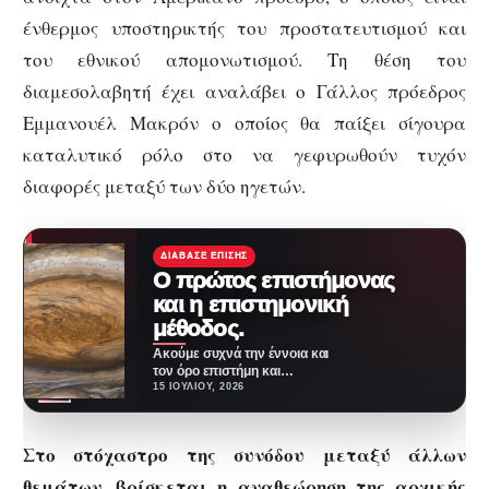
ένθερμος υποστηρικτής του προστατευτισμού και
του εθνικού απομονωτισμού. Τη θέση του
διαμεσολαβητή έχει αναλάβει ο Γάλλος πρόεδρος
Εμμανουέλ Μακρόν ο οποίος θα παίξει σίγουρα
καταλυτικό ρόλο στο να γεφυρωθούν τυχόν
διαφορές μεταξύ των δύο ηγετών.
ΔΙΆΒΑΣΕ ΕΠΊΣΗΣ
Ο πρώτος επιστήμονας
και η επιστημονική
μέθοδος.
Ακούμε συχνά την έννοια και
τον όρο επιστήμη και
επιστήμονας. Τι σημαίνει
15 ΙΟΥΛΊΟΥ, 2026
πράγματι όμως να είσαι…
Στο στόχαστρο της συνόδου μεταξύ άλλων
θεμάτων, βρίσκεται η αναθεώρηση της αρχικής