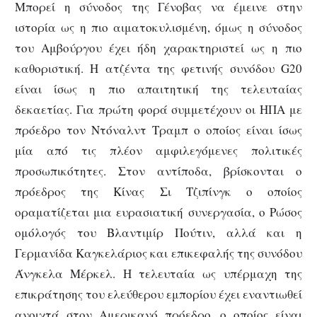
Μπορεί η σύνοδος της Γένοβας να έμεινε στην
ιστορία ως η πιο αιματοκυλισμένη, όμως η σύνοδος
του Αμβούργου έχει ήδη χαρακτηριστεί ως η πιο
καθοριστική. Η ατζέντα της φετινής συνόδου G20
είναι ίσως η πιο απαιτητική της τελευταίας
δεκαετίας. Για πρώτη φορά συμμετέχουν οι ΗΠΑ με
πρόεδρο τον Ντόναλντ Τραμπ ο οποίος είναι ίσως
μία από τις πλέον αμφιλεγόμενες πολιτικές
προσωπικότητες. Στον αντίποδα, βρίσκονται ο
πρόεδρος της Κίνας Σι Τζιπίνγκ ο οποίος
οραματίζεται μια ευρασιατική συνεργασία, ο Ρώσος
ομόλογός του Βλαντιμίρ Πούτιν, αλλά και η
Γερμανίδα Καγκελάριος και επικεφαλής της συνόδου
Άνγκελα Μέρκελ. Η τελευταία ως υπέρμαχη της
επικράτησης του ελεύθερου εμπορίου έχει εναντιωθεί
ανοιχτά στον Αμερικανό πρόεδρο, ο οποίος είναι