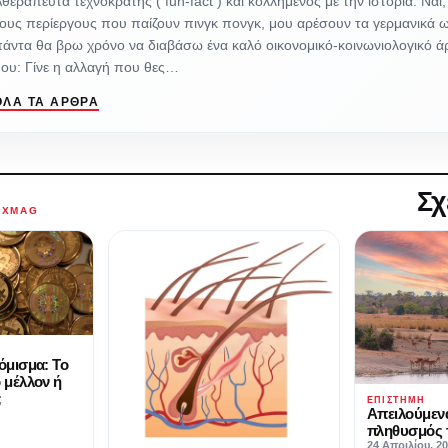
θεράπευτα τεχνοκράτης ( fun-fact ) και κολλημένος με την ιστορία. Ναι
ους περίεργους που παίζουν πινγκ πονγκ, μου αρέσουν τα γερμανικά 
άντα θα βρω χρόνο να διαβάσω ένα καλό οικονομικό-κοινωνιολογικό ά
ου: Γίνε η αλλαγή που θες…
ΌΛΑ ΤΑ ΆΡΘΡΑ
Σχ
AXMAG
όμισμα: Το
 μέλλον ή
;
ΕΠΙΣΤΉΜΗ
Απειλούμενα
πληθυσμός 
24 Απριλίου, 2