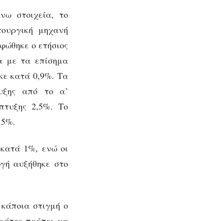
νω στοιχεία, το
τουργική μηχανή
φώθηκε ο ετήσιος
α με τα επίσημα
κε κατά 0,9%. Τα
υξης από το α’
πτυξης 2,5%. Το
,5%.
κατά 1%, ενώ οι
γή αυξήθηκε στο
 κάποια στιγμή ο
κράτος πρέπει να