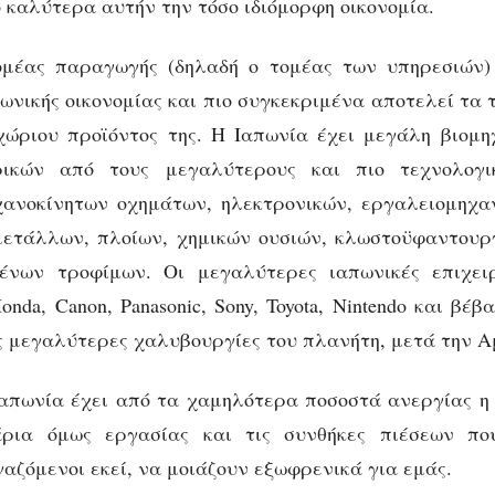
 καλύτερα αυτήν την τόσο ιδιόμορφη οικονομία.
η;
ομέας παραγωγής (δηλαδή ο τομέας των υπηρεσιών) 
ΧΩΡΊΣ ΚΑΤΗΓΟΡΊΑ
ωνία: Ένα ανερχό
ωνικής οικονομίας και πιο συγκεκριμένα αποτελεί τα 
ώριου προϊόντος της. Η Ιαπωνία έχει μεγάλη βιομη
γαθήριο ή μια έκπτ
ρικών από τους μεγαλύτερους και πιο τεχνολογι
ανοκίνητων οχημάτων, ηλεκτρονικών, εργαλειομηχα
υπερδύναμη;
μετάλλων, πλοίων, χημικών ουσιών, κλωστοϋφαντουρ
ένων τροφίμων. Οι μεγαλύτερες ιαπωνικές επιχειρ
nda, Canon, Panasonic, Sony, Toyota, Nintendo και βέβα
ις μεγαλύτερες χαλυβουργίες του πλανήτη, μετά την Α
απωνία έχει από τα χαμηλότερα ποσοστά ανεργίας η 
ρια όμως εργασίας και τις συνθήκες πιέσεων πο
γαζόμενοι εκεί, να μοιάζουν εξωφρενικά για εμάς.