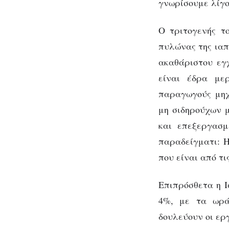
έκπτωτη
γνωρίσουμε λίγο
υπερδύναμ
Ο τριτογενής τ
Ιαπ
πυλώνας της ιαπ
ακαθάριστου εγχ
με
είναι έδρα με
παραγωγούς μηχ
μη σιδηρούχων 
και επεξεργασμ
παραδείγματι: Ηo
που είναι από τ
Επιπρόσθετα η Ι
4%, με τα ωρά
δουλεύουν οι ερ