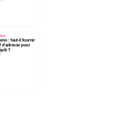
ΟΡΊΑ
no : faut-il fournir
if d’adresse pour
épôt ?
6