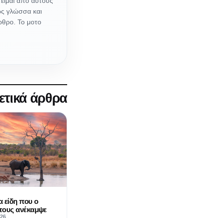
, είμαι από αυτούς
ως γλώσσα και
ρθρο. Το μοτο
ετικά άρθρα
 είδη που ο
τους ανέκαμψε
026