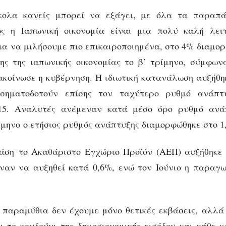
κολα κανείς μπορεί να εξάγει, με όλα τα παραπά
 η Ιαπωνική οικονομία είναι μια πολύ καλή λει
για να μιλήσουμε πιο επικαιροποιημένα, στο 4% διαμορ
ης της ιαπωνικής οικονομίας το β’ τρίμηνο, σύμφων
ακοίνωσε η κυβέρνηση. Η ιδιωτική κατανάλωση αυξήθη
 σηματοδοτούν επίσης τον ταχύτερο ρυθμό ανάπτ
15. Αναλυτές ανέμεναν κατά μέσο όρο ρυθμό ανά
μηνο ο ετήσιος ρυθμός ανάπτυξης διαμορφώθηκε στο 1
βάση το Ακαθάριστο Εγχώριο Προϊόν (ΑΕΠ) αυξήθηκε 
ναν να αυξηθεί κατά 0,6%, ενώ τον Ιούνιο η παραγω
παραμύθια δεν έχουμε μόνο θετικές εκβάσεις, αλλά
ι το κουδούνι της δημοσιονομικής εισόδου και κάθε 