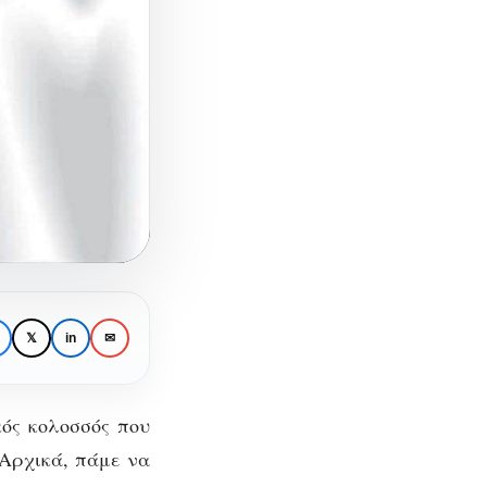
𝕏
in
✉
κός κολοσσός που
 Αρχικά, πάμε να