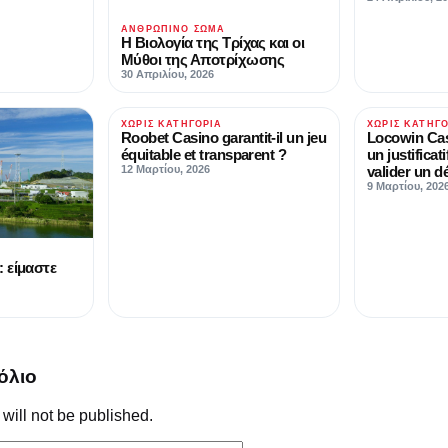
ΑΝΘΡΏΠΙΝΟ ΣΏΜΑ
Η Βιολογία της Τρίχας και οι
Μύθοι της Αποτρίχωσης
30 Απριλίου, 2026
ΧΩΡΊΣ ΚΑΤΗΓΟΡΊΑ
ΧΩΡΊΣ ΚΑΤΗΓ
Roobet Casino garantit-il un jeu
Locowin Casi
équitable et transparent ?
un justificat
12 Μαρτίου, 2026
valider un d
9 Μαρτίου, 202
: είμαστε
όλιο
will not be published.