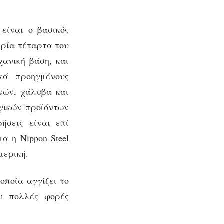
είναι ο βασικός
μενο
τρία τέταρτα του
χανική βάση, και
ωτη
κά προηγμένους
νών, χάλυβα και
γικών προϊόντων
ήσεις είναι επί
ια η Nippon Steel
μερική.
οποία αγγίζει το
υ πολλές φορές