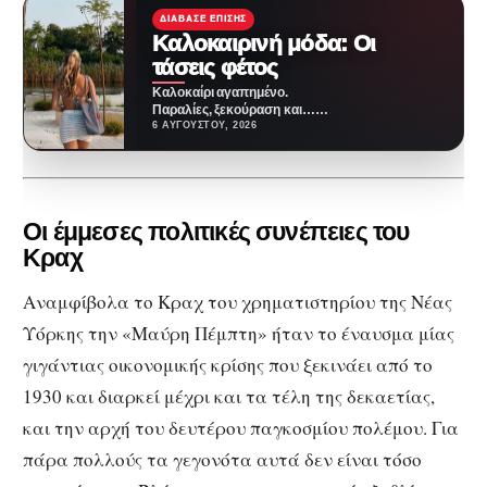
ΔΙΆΒΑΣΕ ΕΠΊΣΗΣ
Καλοκαιρινή μόδα: Οι
τάσεις φέτος
Καλοκαίρι αγαπημένο.
Παραλίες, ξεκούραση και…
ζέστη! Καμία θερμοκρασία δε θα
6 ΑΥΓΟΎΣΤΟΥ, 2026
μας περιορίσει από το να
έχουμε…
Οι έμμεσες πολιτικές συνέπειες του
Κραχ
Αναμφίβολα το Κραχ του χρηματιστηρίου της Νέας
Υόρκης την «Μαύρη Πέμπτη» ήταν το έναυσμα μίας
γιγάντιας οικονομικής κρίσης που ξεκινάει από το
1930 και διαρκεί μέχρι και τα τέλη της δεκαετίας,
και την αρχή του δευτέρου παγκοσμίου πολέμου. Για
πάρα πολλούς τα γεγονότα αυτά δεν είναι τόσο