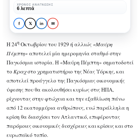
1929:
ΧΡΌΝΟΣ ΑΝΆΓΝΩΣΗΣ
6 λεπτά
ΑΦΙΕΡΏΜΑΤΑ
ΙΣΤΟΡΊΑ
Το
Η «Μαύρη Πέμπτη» του
Κραχ
1929: Το Κραχ που έκανε
f
𝕏
in
✉
που
τις μετοχές απλά χαρτιά
έκανε
η
Η 24
Οκτωβρίου του 1929 ή αλλιώς
«Μαύρη
τις
Πέμπτη»
αποτελεί μία ημερομηνία σταθμό στην
μετοχές
Παγκόσμια ιστορία. Η «Μαύρη Πέμπτη» σηματοδοτεί
απλά
το
Κραχ
στο χρηματιστήριο της Νέας Υόρκης, και
χαρτιά
αποτελεί προάγγελο της Παγκόσμιας οικονομικής
ύφεσης που θα ακολουθήσει κυρίως στις ΗΠΑ,
ρίχνοντας στην φτώχεια και την εξαθλίωση πάνω
από 12 εκατομμύρια ανθρώπους, ενώ παράλληλα η
κρίση θα διασχίσει τον Ατλαντικό, επιφέροντας
παρόμοιες οικονομικές δυσχέρειες και κρίσεις και στο
ευρωπαϊκό τοπίο.