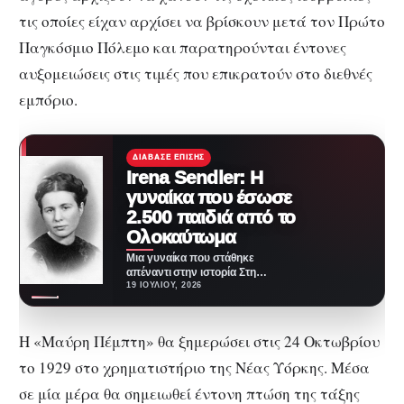
τις οποίες είχαν αρχίσει να βρίσκουν μετά τον Πρώτο
Παγκόσμιο Πόλεμο και παρατηρούνται έντονες
αυξομειώσεις στις τιμές που επικρατούν στο διεθνές
εμπόριο.
ΔΙΆΒΑΣΕ ΕΠΊΣΗΣ
Irena Sendler‎‎: Η
γυναίκα που έσωσε
2.500 παιδιά από το
Ολοκαύτωμα
Μια γυναίκα που στάθηκε
απέναντι στην ιστορία Στη
σκοτεινότερη περίοδο της
19 ΙΟΥΛΊΟΥ, 2026
ευρωπαϊκής ιστορίας, όταν ο
φόβος…
Η «Μαύρη Πέμπτη» θα ξημερώσει στις 24 Οκτωβρίου
το 1929 στο χρηματιστήριο της Νέας Υόρκης. Μέσα
σε μία μέρα θα σημειωθεί έντονη πτώση της τάξης