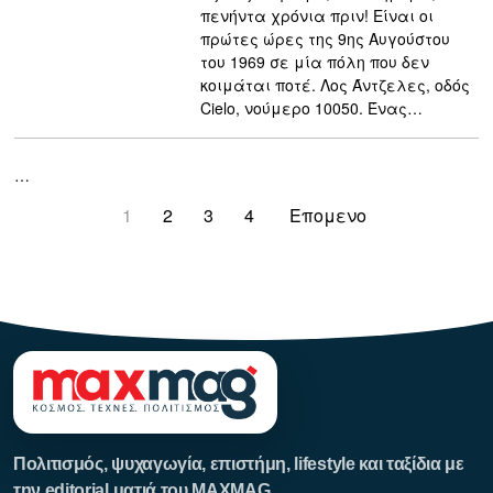
πενήντα χρόνια πριν! Είναι οι
πρώτες ώρες της 9ης Αυγούστου
του 1969 σε μία πόλη που δεν
κοιμάται ποτέ. Λος Άντζελες, οδός
Cielo, νούμερο 10050. Ένας…
…
1
2
3
4
Επομενο
123123123
Πολιτισμός, ψυχαγωγία, επιστήμη, lifestyle και ταξίδια με
την editorial ματιά του MAXMAG.