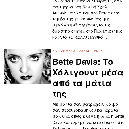
Γνώρισα τη Νάσια Στουραΐτη, σαν
φοιτήτρια στη Νομική Σχολή
Αθηνών, αλλά και στο Deree στον
τομέα της επικοινωνίας, με
μεγάλο ενδιαφέρον για τις
δραστηριότητες στο Πανεπιστήμιο
και για τα καλλιτεχνικά.…
ΑΦΙΕΡΏΜΑΤΑ
·
ΚΑΛΛΙΤΈΧΝΕΣ
Bette Davis: Το
Χόλιγουντ μέσα
από τα μάτια
της
Με μάτια σαν βατράχου, λαιμό
σαν στρουθοκαμήλου και αραιά
μαλλιά, όπως έλεγε η ίδια, η Bette
Davis κατάφερε να καταξιωθεί στο
Χόλιγουντ της λάμψης και της