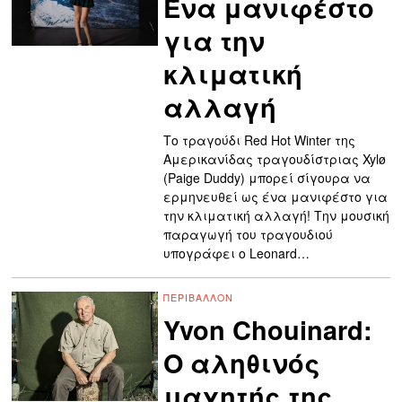
Ένα μανιφέστο
για την
κλιματική
αλλαγή
Το τραγούδι Red Hot Winter της
Αμερικανίδας τραγουδίστριας Xylø
(Paige Duddy) μπορεί σίγουρα να
ερμηνευθεί ως ένα μανιφέστο για
την κλιματική αλλαγή! Την μουσική
παραγωγή του τραγουδιού
υπογράφει ο Leonard…
ΠΕΡΙΒΆΛΛΟΝ
Yvon Chouinard:
Ο αληθινός
μαχητής της