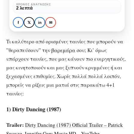
να
ΧΡΌΝΟΣ ΑΝΆΓΝΩΣΗΣ
2 λεπτά
δεις
ΚΙΝΗΜΑΤΟΓΡΆΦΟΣ
ΛΊΣΤΕΣ ΤΑΙΝΙΏΝ
ΠΡΟΤΆΣΕΙΣ ΤΑΙΝΙΏΝ
όταν
4+1 ταινίες που μπορείς
f
𝕏
in
✉
βαριέσαι
να δεις όταν βαριέσαι
Τι καλύτερο από ορισμένες ταινίες που μπορούν να
”θεραπεύσουν” την
βαρεμάρα
σου; Κι’ όμως
υπάρχουν ταινίες, που μας κάνουν πιο ενεργητικούς,
μας κινητοποιούν και μας ξυπνούν κρυμμένες ή και
ξεχασμένες επιθυμίες. Χωρίς πολλά πολλά λοιπόν,
μπορείς να ρίξεις μια ματιά στις παρακάτω 4+1
ταινίες:
1) Dirty Dancing (1987)
Trailer:
Dirty Dancing (1987) Official Trailer – Patrick
Swayze, Jennifer Grey Movie HD – YouTube