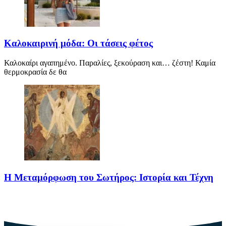
Καλοκαιρινή μόδα: Οι τάσεις φέτος
Καλοκαίρι αγαπημένο. Παραλίες, ξεκούραση και… ζέστη! Καμία
θερμοκρασία δε θα
Η Μεταμόρφωση του Σωτήρος: Ιστορία και Τέχνη
Η Μεταμόρφωση του Σωτήρος: Ιστορία και Έθιμα Στις 6
Αυγούστου