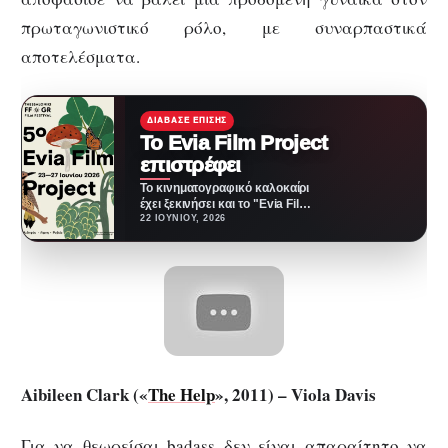
πρωταγωνιστικό ρόλο, με συναρπαστικά
αποτελέσματα.
ΔΙΆΒΑΣΕ ΕΠΊΣΗΣ
Το Evia Film Project
επιστρέφει
Το κινηματογραφικό καλοκαίρι
έχει ξεκινήσει και το "Evia Film
Project" επιστρέφει δυναμικά
22 ΙΟΥΝΊΟΥ, 2026
για πέμπτη χρονιά στη…
Aibileen Clark («
The Help
», 2011) – Viola Davis
Για να θεωρείσαι badass δεν είναι απαραίτητο να