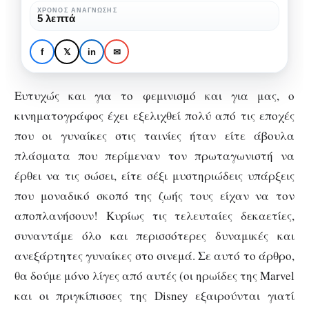
αγαπάμε!
ΧΡΌΝΟΣ ΑΝΆΓΝΩΣΗΣ
5 λεπτά
SPECIALS
ΚΙΝΗΜΑΤΟΓΡΆΦΟΣ
Badass ηρωίδες ταινιών
f
𝕏
in
✉
που αγαπάμε!
Ευτυχώς και για το φεμινισμό και για μας, ο
κινηματογράφος έχει εξελιχθεί πολύ από τις εποχές
που οι γυναίκες στις ταινίες ήταν είτε άβουλα
πλάσματα που περίμεναν τον πρωταγωνιστή να
έρθει να τις σώσει, είτε σέξι μυστηριώδεις υπάρξεις
που μοναδικό σκοπό της ζωής τους είχαν να τον
αποπλανήσουν! Κυρίως τις τελευταίες δεκαετίες,
συναντάμε όλο και περισσότερες δυναμικές και
ανεξάρτητες γυναίκες στο σινεμά. Σε αυτό το άρθρο,
θα δούμε μόνο λίγες από αυτές (οι ηρωίδες της Marvel
και οι πριγκίπισσες της Disney εξαιρούνται γιατί