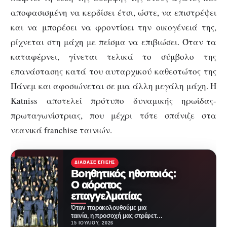
αποφασισμένη να κερδίσει έτσι, ώστε, να επιστρέψει
και να μπορέσει να φροντίσει την οικογένειά της,
ρίχνεται στη μάχη με πείσμα να επιβιώσει. Όταν τα
καταφέρνει, γίνεται τελικά το σύμβολο της
επανάστασης κατά του αυταρχικού καθεστώτος της
Πάνεμ και αφοσιώνεται σε μια άλλη μεγάλη μάχη. Η
Katniss αποτελεί πρότυπο δυναμικής ηρωίδας-
πρωταγωνίστριας, που μέχρι τότε σπάνιζε στα
νεανικά franchise ταινιών.
ΔΙΆΒΑΣΕ ΕΠΊΣΗΣ
Βοηθητικός ηθοποιός:
Ο αόρατος
επαγγελματίας
Όταν παρακολουθούμε μια
ταινία, η προσοχή μας στρέφεται
σχεδόν πάντα στους
15 ΙΟΥΛΊΟΥ, 2026