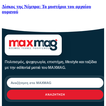
Δίσκος της Νέμπρα: Το μυστήριο του αρχαίου
ουρανού
Πριν από περίπου 3.600 χρόνια, άνθρωποι της Εποχής του Χαλκού
Πολιτισμός, ψυχαγωγία, επιστήμη, lifestyle και ταξίδια
με την editorial ματιά του MAXMAG.
Αναζήτηση
ΑΝΑΖΉΤΗΣΗ