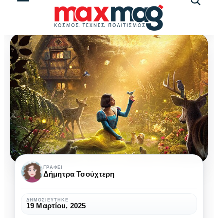
Αναζήτ
άρθρω
Η
ΓΡΆΦΕΙ
Δήμητρα Τσούχτερη
Χιονάτη
μας
ΔΗΜΟΣΙΕΎΤΗΚΕ
19 Μαρτίου, 2025
ξανασυστήνεται