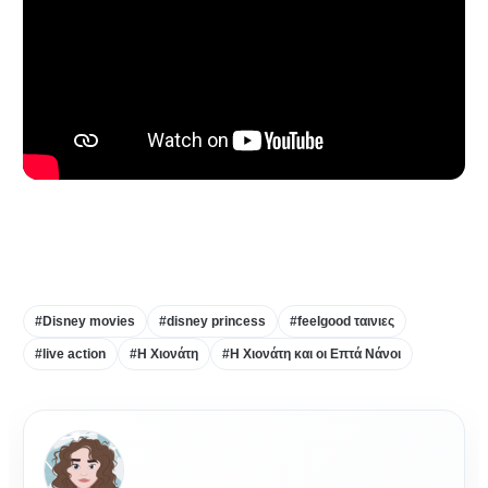
#Disney movies
#disney princess
#feelgood ταινιες
#live action
#Η Χιονάτη
#Η Χιονάτη και οι Επτά Νάνοι