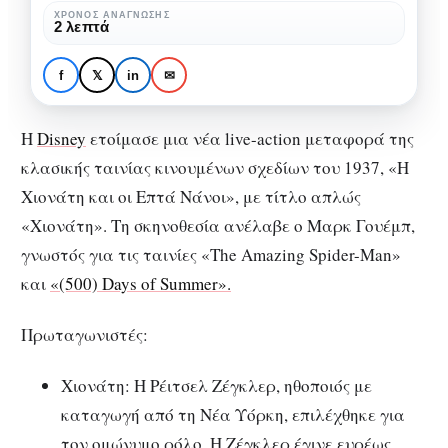
σε
ΧΡΌΝΟΣ ΑΝΆΓΝΩΣΗΣ
SPECIALS
ΚΙΝΗΜΑΤΟΓΡΆΦΟΣ
2 λεπτά
live-
Η Χιονάτη μας
action!
ξανασυστήνεται σε live-
f
𝕏
in
✉
action!
Η
Disney
ετοίμασε μια νέα live-action μεταφορά της
κλασικής ταινίας κινουμένων σχεδίων του 1937, «Η
Χιονάτη και οι Επτά Νάνοι», με τίτλο απλώς
«Χιονάτη». Τη σκηνοθεσία ανέλαβε ο Μαρκ Γουέμπ,
γνωστός για τις ταινίες «The Amazing Spider-Man»
και
«(500) Days of Summer».
Πρωταγωνιστές:
Χιονάτη: Η Ρέιτσελ Ζέγκλερ, ηθοποιός με
καταγωγή από τη Νέα Υόρκη, επιλέχθηκε για
τον ομώνυμο ρόλο. Η Ζέγκλερ έγινε ευρέως