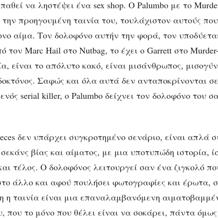
παθεί να ληστέψει ένα sex shop. Ο Palumbo με το Murder
 την προηγουμένη ταινία του, τουλάχιστον αυτούς π
νο αίμα. Τον δολοφόνο αυτήν την φορά, τον υποδύεται 
ό τον Marc Hail στο Nutbag, το έχει ο Garrett στο Murder-
νία, είναι το απόλυτο κακό, είναι μισάνθρωπος, μισογύν
ιδοκτόνος. Σαφώς και όλα αυτά δεν ανταποκρίνονται σε
ός serial killer, o Palumbo δείχνει τον δολοφόνο του 
Pieces δεν υπάρχει συγκροτημένο σενάριο, είναι απλά 
σεκάνς βίας και αίματος, με μια υποτυπώδη ιστορία, ί
και τέλος. Ο δολοφόνος λειτουργεί σαν ένα ζιγκολό πο
b στο άλλο και αφού πουλήσει φωτογραφίες και έρωτα, 
η η ταινία είναι μια επαναλαμβανόμενη αιματοβαμμέ
, που το μόνο που θέλει είναι να σοκάρει, πάντα όμως