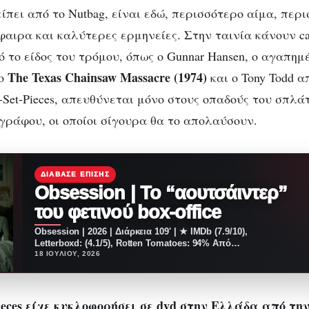
ίπει από το Nutbag, είναι εδώ, περισσότερο αίμα, περ
αιρα και καλύτερες ερμηνείες. Στην ταινία κάνουν c
 το είδος του τρόμου, όπως ο Gunnar Hansen, ο αγαπημ
The
Texas
Chainsaw
Massacre
(1974)
το
και ο Tony Todd α
r-Set-Pieces, απευθύνεται μόνο στους οπαδούς του σπλά
ογράφου, οι οποίοι σίγουρα θα το απολαύσουν.
ΔΙΆΒΑΣΕ ΕΠΊΣΗΣ
Obsession | Το “αουτσάιντερ”
του φετινού box-office
Obsession | 2026 | Διάρκεια 109' | ★ IMDb (7.9/10),
Letterboxd: (4.1/5), Rotten Tomatoes: 94% Από…
18 ΙΟΥΛΊΟΥ, 2026
ieces
είχε κυκλοφορήσει σε dvd
στην Ελλάδα από την 