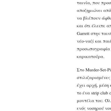
ταινία, που προσ
αποζημιώνει από
να βλέπουν άφθο
και ότι έλειπε απ
Garrett στην ται
νέο-ναζί και πα
προσωπογραφία εν
καρικατούρα.
Στο Murder-Set-
στιλιζαρισμένες 
έχει αρχή, μέση 
το ένα strip clu
μοντέλα του. Όλ
ενός νοσηρού νου