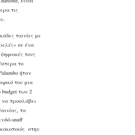
arlotte, είναι
τερα τις
υ.
εκάδες ταινίες με
τρελές» σε ένα
 ψηφιακές τους
 ύστερα το
 Palumbo ήταν
αφικό του μια
 budget των 2
ι να προσλάβει
αινίας, τα
υδό-snuff
ς κακοποιός στην