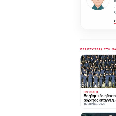
κ
ΠΕΡΙΣΣΌΤΕΡΑ ΣΤΟ M
SPECIALS
Βοηθητικός ηθοπο
αόρατος επαγγελμ
15 Ιουλίου, 2026