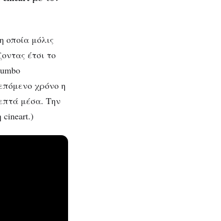
 η οποία μόλις
ζοντας έτσι το
lumbo
 επόμενο χρόνο η
λεπτά μέσα. Την
cineart.)