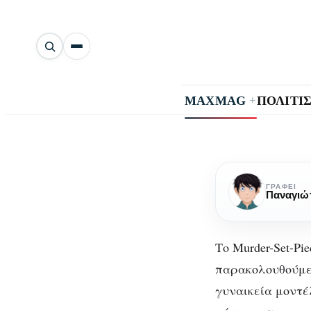
Αναζήτηση
άρθρων
+
MAXMAG
ΠΟΛΙΤΙ
Νύχτες
Νύ
Τρόμου:
ΓΡΆΦΕΙ
Παναγιώ
Murder-
Set-
Pieces
Το Murder-Set-Pie
(2004)
παρακολουθούμε
γυναικεία μοντέλ