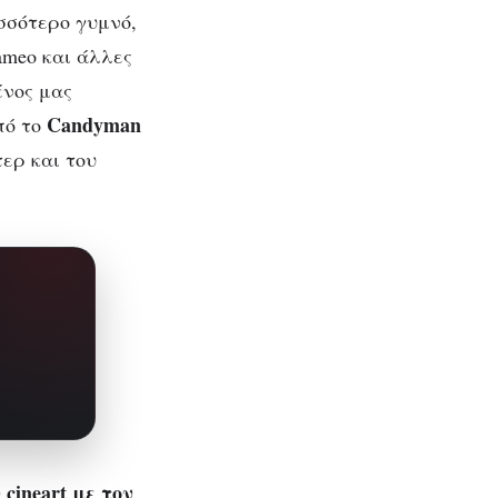
ισσότερο γυμνό,
ameo και άλλες
ένος μας
Candyman
πό το
τερ και του
cineart
με τον