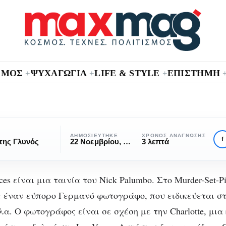
ΣΜΟΣ
ΨΥΧΑΓΩΓΙΑ
LIFE & STYLE
ΕΠΙΣΤΗΜΗ
+
+
+
ΚΙΝΗΜΑΤΟΓΡΆΦΟΣ
ΚΡΙΤΙΚΈΣ
ΠΡΟΤΆΣΕΙΣ ΤΑΙΝΙΏΝ
χτες Τρόμου: Murd
ΔΗΜΟΣΙΕΎΤΗΚΕ
ΧΡΌΝΟΣ ΑΝΆΓΝΩΣΗΣ
f
της Γλυνός
22 Νοεμβρίου, 2020
3 λεπτά
Set-Pieces (2004)
ces είναι μια ταινία του Nick Palumbo. Στο Murder-Set-Pi
 έναν εύπορο Γερμανό φωτογράφο, που ειδικεύεται σ
α. Ο φωτογράφος είναι σε σχέση με την Charlotte, μια