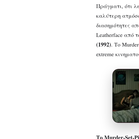
Πράγματι, ότι λε
καλύτερη ατμόσφ
διασημότητες από
Leatherface από 
(1992)
. Το Murde
extreme κινηματ
Το Murder
-Set
-P