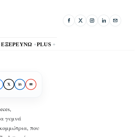
ΕΞΕΡΕΥΝΩ
PLUS
+
+
+
er-
𝕏
in
✉
eces,
τα γυμνά
 κομμώτρια, που