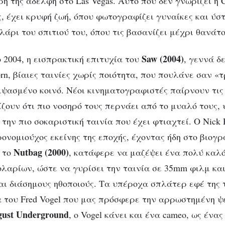
ρή της αδελφή στο Las Vegas. Αυτό που δεν γνωρίζει η Ch
ς, έχει κρυφή ζωή, όπου φωτογραφίζει γυναίκες και ύσ
λάρι του σπιτιού του, όπου τις βασανίζει μέχρι θανάτο
Saw
(2004)
 2004, η εισπρακτική επιτυχία του
, γεννά δ
porn, βίαιες ταινίες χωρίς ποιότητα, που πουλάνε σαν «
διψασμένο κοινό. Νέοι κινηματογραφιστές παίρνουν τις
ζουν ότι πιο νοσηρό τους περνάει από το μυαλό τους,
την πιο σοκαριστική ταινία που έχει φτιαχτεί. Ο Nick
ονομιούχος εκείνης της εποχής, έχοντας ήδη στο βιογρ
Nutbag
(2000)
 το
, κατάφερε να μαζέψει ένα πολύ καλό
λαρίων, ώστε να γυρίσει την ταινία σε 35mm φιλμ κα
αι διάσημους ηθοποιούς. Τα υπέροχα σπλάτερ εφέ της τ
 του Fred Vogel που μας πρόσφερε την αρρωστημένη ψε
ust
Underground
, ο Vogel κάνει και ένα cameo, ως ένα