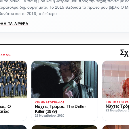
αι το ρίσκο. Τα πάθη μου και η λατρεία μου προς την τέχνη,πάντα με 
παράτολμα δημιουργήματα. Το 2015 εξέδωσα το πρώτο μου βιβλίο,Ο Μ
Θανάτου και το 2016,το δεύτερο…
ΌΛΑ ΤΑ ΆΡΘΡΑ
Σχ
AXMAG
ΚΙΝΗΜΑΤΟΓΡ
ΚΙΝΗΜΑΤΟΓΡΆΦΟΣ
Νύχτες Τρόμ
ιός: Ο
Νύχτες Τρόμου: The Driller
21 Νοεμβρίου, 
ατίας
Killer (1979)
29 Νοεμβρίου, 2020