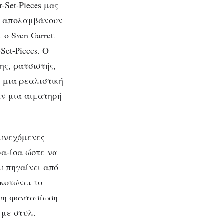
-Set-Pieces μας
ου απολαμβάνουν
ο Sven Garrett
Set-Pieces. Ο
ης, ρατσιστής,
 μια ρεαλιστική
σαν μια αιματηρή
συνεχόμενες
σα-ίσα ώστε να
υ πηγαίνει από
σκοτώνει τα
νη φαντασίωση
 με στυλ.