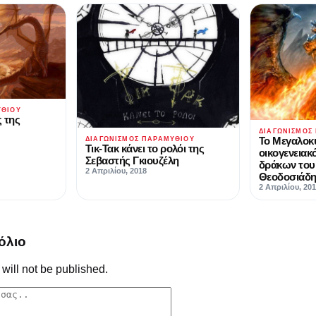
ΥΘΙΟΎ
 της
ΔΙΑΓΩΝΙΣΜΌΣ
Το Μεγαλοκ
ΔΙΑΓΩΝΙΣΜΌΣ ΠΑΡΑΜΥΘΙΟΎ
Τικ-Τακ κάνει το ρολόι της
οικογενειακ
Σεβαστής Γκιουζέλη
δράκων του
2 Απριλίου, 2018
Θεοδοσιάδ
2 Απριλίου, 20
όλιο
will not be published.