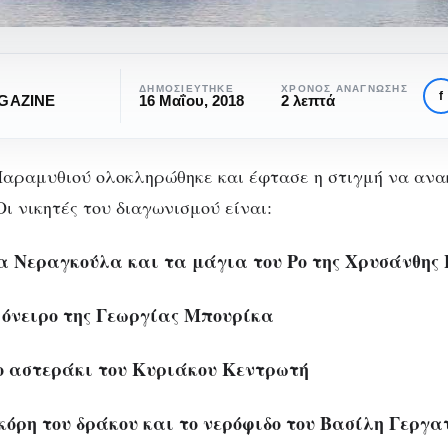
τα
ΔΗΜΟΣΙΕΎΤΗΚΕ
ΧΡΌΝΟΣ ΑΝΆΓΝΩΣΗΣ
f
GAZINE
16 Μαΐου, 2018
2 λεπτά
ΔΙΑΓΩΝΙΣΜΌΣ ΠΑΡΑΜΥΘΙΟΎ
ύ
λικά αποτελέσματα 
ύ
αραμυθιού ολοκληρώθηκε και έφτασε η στιγμή να ανα
ι νικητές του διαγωνισμού είναι:
γωνισμού Παραμυ
α Νεραγκούλα και τα μάγια του Ρο της Χρυσάνθη
α όνειρο της Γεωργίας Μπουρίκα
ο αστεράκι του Κυριάκου Κεντρωτή
 κόρη του δράκου και το νερόφιδο του Βασίλη Γεργ