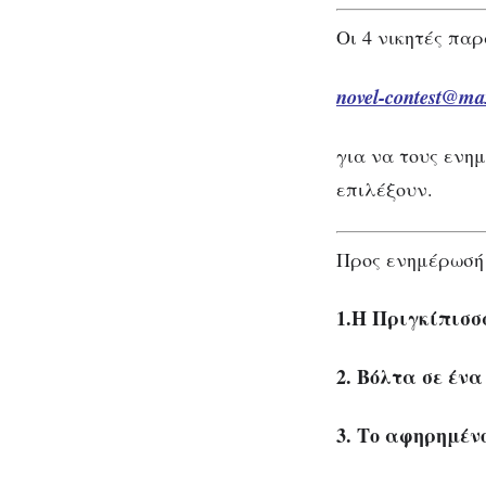
Οι 4 νικητές παρ
novel-contest@m
για να τους ενη
επιλέξουν.
Προς ενημέρωσή 
1.Η Πριγκίπισσ
2. Βόλτα σε έν
3. Το αφηρημέν