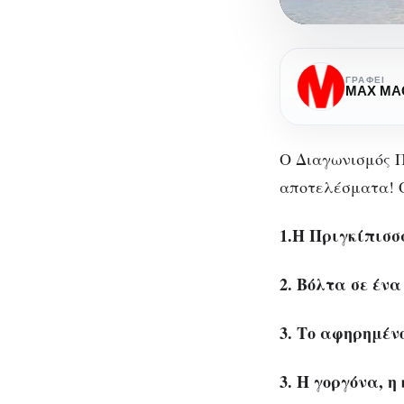
Τελικά
αποτελέσμα
ΓΡΆΦΕΙ
MAX MA
του
Διαγωνισμο
Τε
Παραμυθιο
Ο Διαγωνισμός Π
αποτελέσματα! Ο
Δια
1.Η Πριγκίπισσ
2. Βόλτα σε έν
3. Το αφηρημέν
3. Η γοργόνα, η