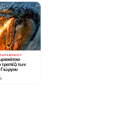
 ΠΑΡΑΜΥΘΙΟΎ
υριακάτικο
ό τραπέζι των
 Γιώργου
η
18