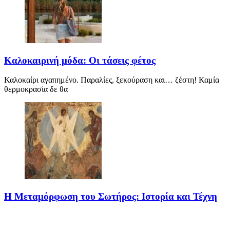
Καλοκαιρινή μόδα: Οι τάσεις φέτος
Καλοκαίρι αγαπημένο. Παραλίες, ξεκούραση και… ζέστη! Καμία
θερμοκρασία δε θα
Η Μεταμόρφωση του Σωτήρος: Ιστορία και Τέχνη
Η Μεταμόρφωση του Σωτήρος: Ιστορία και Έθιμα Στις 6
Αυγούστου