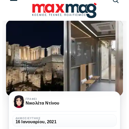
Αναζήτ
άρθρω
Ακρόπολη:
ΓΡΆΦΕΙ
Νικολέτα Ντίνου
Πλήρως
προσβάσιμη
ΔΗΜΟΣΙΕΎΤΗΚΕ
16 Ιανουαρίου, 2021
με