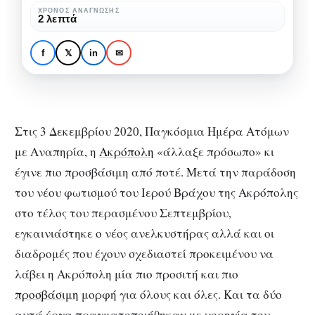
το
ΧΡΌΝΟΣ ΑΝΆΓΝΩΣΗΣ
ΑΜΕΑ
ΕΙΔΙΚΉ ΑΓΩΓΉ
2 λεπτά
νέο
Ακρόπολη: Πλήρως
ανελκυστήρα
προσβάσιμη με το νέο
f
𝕏
in
✉
ανελκυστήρα
Στις 3 Δεκεμβρίου 2020, Παγκόσμια Ημέρα Ατόμων
με Αναπηρία, η
Ακρόπολη
«άλλαξε πρόσωπο» κι
έγινε πιο προσβάσιμη από ποτέ. Μετά την παράδοση
του νέου φωτισμού του Ιερού Βράχου της Ακρόπολης
στο τέλος του περασμένου Σεπτεμβρίου,
εγκαινιάστηκε ο νέος ανελκυστήρας αλλά και οι
διαδρομές που έχουν σχεδιαστεί προκειμένου να
λάβει η Ακρόπολη μία πιο προσιτή και πιο
προσβάσιμη
μορφή για όλους και όλες. Και τα δύο
αυτά έργα πραγματοποιήθηκαν με χορηγία του