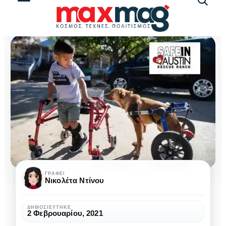
Αναζήτ
άρθρω
«Safe
ΓΡΆΦΕΙ
Νικολέτα Ντίνου
in
Austin»:
ΔΗΜΟΣΙΕΎΤΗΚΕ
2 Φεβρουαρίου, 2021
Μια
ΑΜΕΑ
ΕΙΔΙΚΉ ΑΓΩΓΉ