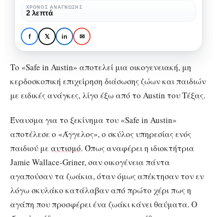
διαφορετική
«Safe in Austin»: Μια
ΧΡΌΝΟΣ ΑΝΆΓΝΩΣΗΣ
2 λεπτά
διαδικασία
διαφορετική διαδικασία
αποκατάστασης
αποκατάστασης για παιδιά
f
𝕏
in
✉
για
και ζωάκια με ειδικές
παιδιά
ανάγκες
Το «Safe in Austin» αποτελεί μια οικογενειακή, μη
και
κερδοσκοπική επιχείρηση διάσωσης ζώων και παιδιών
ζωάκια
με ειδικές ανάγκες, λίγο έξω από το Austin του Τέξας.
με
ειδικές
Έναυσμα για το ξεκίνημα του «Safe in Austin»
ανάγκες
αποτέλεσε ο «Άγγελος», ο σκύλος υπηρεσίας ενός
παιδιού με
αυτισμό
. Όπως αναφέρει η ιδιοκτήτρια
Jamie Wallace-Griner, σαν οικογένεια πάντα
αγαπούσαν τα ζωάκια, όταν όμως απέκτησαν τον εν
λόγω σκυλάκο κατάλαβαν από πρώτο χέρι πως η
αγάπη που προσφέρει ένα ζωάκι κάνει θαύματα. Ο