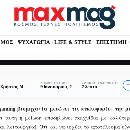
ΣΜΟΣ
ΨΥΧΑΓΩΓΙΑ
LIFE & STYLE
ΕΠΙΣΤΗΜΗ
+
+
+
GAMING
ι πιο καυτές Gami
ΔΗΜΟΣΙΕΎΤΗΚΕ
ΧΡΌΝΟΣ ΑΝΆΓΝΩΣΗΣ
f
Γιώργος-Χρήστος Μάνος
9 Ιανουαρίου, 2019
2 λεπτά
υκλοφορίες του 20
gaming βιομηχανία μειώνει τις κυκλοφορίες της μ
ς
ανακοινώθηκαν
τι αυτή η μείωση υποδηλώνει παιχνίδια με καλύτερ
αι λειτουργικά. Ότι και να ισχύει το αποτέλεσμα εί