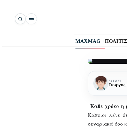
Αναζήτηση
άρθρων
+
MAXMAG
ΠΟΛΙΤΙ
Οι
Ο
πιο
ΓΡΆΦΕΙ
καυτές
κ
Gaming
Κάθε χρόνο η 
κυκλοφορίε
του
Κάποιοι λένε ό
2019
σεναριακά όσο κ