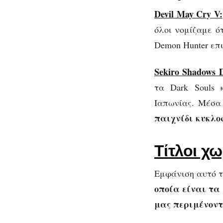
Devil May Cry
V:
όλοι νομίζαμε ό
Demon Hunter επι
Sekiro Shadows 
τα Dark Souls 
Ιαπωνίας. Μέσα 
παιχνίδι κυκλοφ
Τίτλοι χ
Εμφάνιση αυτό τ
οποία είναι τα
μας περιμένοντ