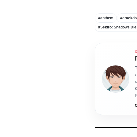
#anthem
#crackdo
#Sekiro: Shadows Die
Τ
π
ε
κ