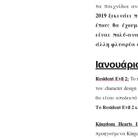
ανακοινώθη
τα παιχνίδια αν
2019 ξεκινάει 
έτους θα έχου
είναι πολύ-αν
άλλη φλυαρία 
Ιανουάρι
Resident Evil 2
:
To 
του character desi
θα είναι αποδεκτό
Το Resident Evil 2
Kingdom Hearts II
προηγούμενα Kingd