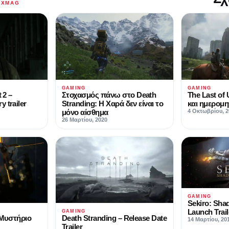
AXMAG
GAMING
GAMING
 2 –
Στοχασμός πάνω στο Death
The Last of U
 trailer
Stranding: Η Χαρά δεν είναι το
και ημερομη
μόνο αίσθημα
4 Οκτωβρίου, 2
26 Μαρτίου, 2020
GAMING
Sekiro: Sha
Launch Trail
GAMING
 Μυστήριο
Death Stranding – Release Date
14 Μαρτίου, 20
Trailer