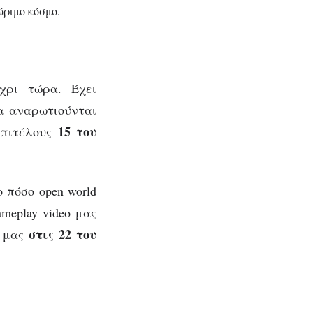
ώριμο κόσμο.
χρι τώρα. Έχει
να αναρωτιούνται
15 του
επιτέλους
 πόσο open world
ameplay video μας
στις 22 του
α μας