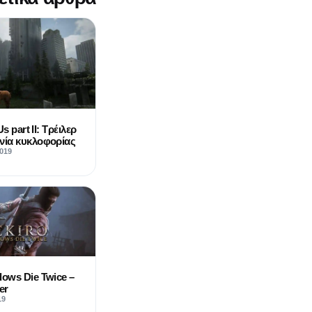
s part II: Τρέιλερ
νία κυκλοφορίας
019
dows Die Twice –
er
19