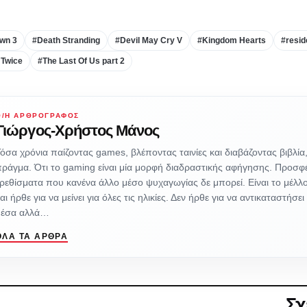
wn 3
#Death Stranding
#Devil May Cry V
#Kingdom Hearts
#resid
 Twice
#The Last Of Us part 2
Ο/Η ΑΡΘΡΟΓΡΆΦΟΣ
Γιώργος-Χρήστος Μάνος
όσα χρόνια παίζοντας games, βλέποντας ταινίες και διαβάζοντας βιβλία
ράγμα. Ότι το gaming είναι μία μορφή διαδραστικής αφήγησης. Προσφέρ
ρεθίσματα που κανένα άλλο μέσο ψυχαγωγίας δε μπορεί. Είναι το μέλλ
αι ήρθε για να μείνει για όλες τις ηλικίες. Δεν ήρθε για να αντικαταστήσ
μέσα αλλά…
ΌΛΑ ΤΑ ΆΡΘΡΑ
Σχ