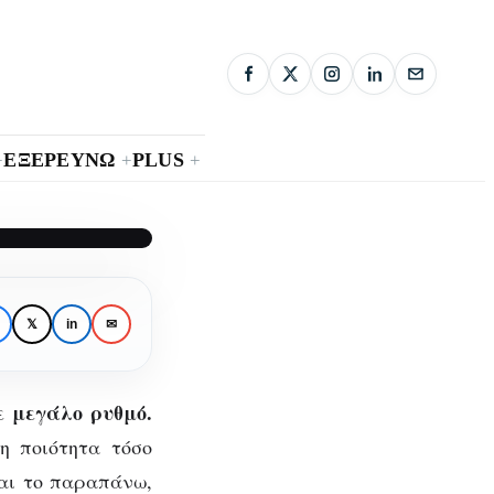
ΕΞΕΡΕΥΝΩ
PLUS
+
+
+
ng
𝕏
in
✉
19
ε μεγάλο ρυθμό.
η ποιότητα τόσο
ναι το παραπάνω,