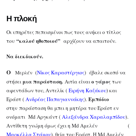
Η πλοκή
Οι υπηρέτες πεπεισμένοι πως τους ανήκει ο τίτλος
“καλού ηθοποιού”
του
αρχίζουν να απαιτούν.
Nα διεκδικούν.
Ο
(
Νίκος Καραστέργιος
) έβαλε σκοπό να
Μερλέν
μια παράσταση.
ο γάμος
στήσει
Αιτία είναι
των
αφεντάδων του, Αντελίκ (
Ειρήνη Καζάκου
) και
Εμπόδιο
Εράστ (
Ανδρέας Παπαγιαννάκης
).
στην παράσταση θα μπει η μητέρα του Εράστ εν
ονόματι Md Αργκάντ (
Αλεξάνδρα Χαραλαμπίδου
).
Αντίθετη γνώμη όμως έχει η Md Αμελέν (
Μαρκέλλα Στάμου
), θεία του Εράστ. Η Md Αμελέν