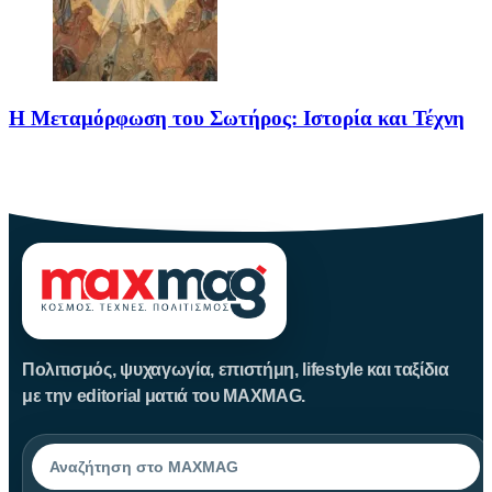
Η Μεταμόρφωση του Σωτήρος: Ιστορία και Τέχνη
Η Μεταμόρφωση του Σωτήρος: Ιστορία και Έθιμα Στις 6
Αυγούστου
Πολιτισμός, ψυχαγωγία, επιστήμη, lifestyle και ταξίδια
με την editorial ματιά του MAXMAG.
Αναζήτηση