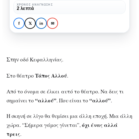
θεατρίνοι”
ΘΈΑΤΡΟ
ΚΡΙΤΙΚΈΣ ΘΕΑΤΡΙΚΏΝ ΠΑΡΑΣΤΆΣΕΩΝ
ΧΡΌΝΟΣ ΑΝΆΓΝΩΣΗΣ
2 λεπτά
Κριτική της παράστασης
του
“Καλοπροαίρετοι θεατρίνοι”
Pierre
f
𝕏
in
✉
του Pierre de Marivaux, στο
de
Τόπος Αλλού
Marivaux,
στο
Τόπος
Σ
την
οδό Κεφαλληνίας.
Αλλού
Τόπος Αλλού
Στο θέατρο
.
Από το όνομα σε έλκει αυτό το θέατρο. Να δεις τι
“αλλού”
“
αλλού”
σημαίνει το
. Που είναι το
.
Η σκηνή σε λίγο θα θυμίσει μια άλλη εποχή. Μια άλλη
όχι ένας αλλά
χώρα. “Σήμερα γάμος γίνεται”,
τρεις
.