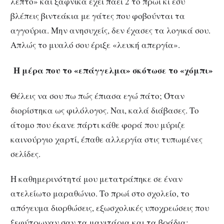
λεπτό» και ξαφνικά έχει πάει 2 το πρωί κι εσύ
βλέπεις βιντεάκια με γάτες που φοβούνται τα
αγγούρια. Μην ανησυχείς, δεν έχασες τα λογικά σου.
Απλώς το μυαλό σου έριξε «λευκή απεργία».
Η μέρα που το «επάγγελμα» σκότωσε το «χόμπι»
Θέλεις να σου πω πώς έπιασα εγώ πάτο; Όταν
διορίστηκα ως φιλόλογος. Ναι, καλά διάβασες. Το
άτομο που έκανε πάρτι κάθε φορά που μύριζε
καινούργιο χαρτί, έπαθε αλλεργία στις τυπωμένες
σελίδες.
Η καθημερινότητά μου μετατράπηκε σε έναν
ατελείωτο μαραθώνιο. Το πρωί στο σχολείο, το
απόγευμα διορθώσεις, εξωσχολικές υποχρεώσεις που
ξεφύτρωναν σαν τα μανιτάρια και τα βράδια;