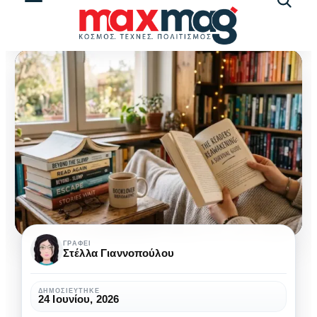
Αναζήτ
άρθρω
Πώς
ΓΡΆΦΕΙ
Στέλλα Γιαννοπούλου
να
αναστήσεις
ΔΗΜΟΣΙΕΎΤΗΚΕ
24 Ιουνίου, 2026
τη
ΒΙΒΛΊΟ