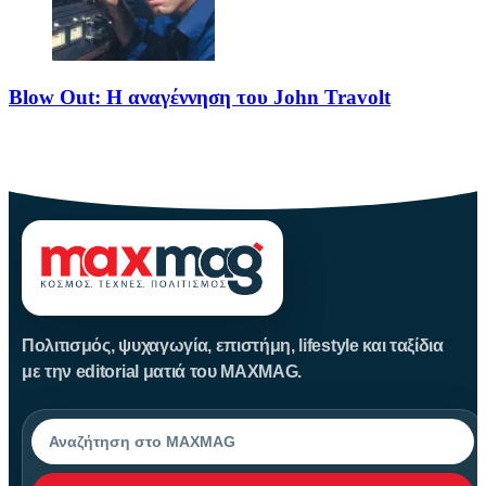
Blow Out: Η αναγέννηση του John Travolt
Το Blow Out θεωρείται από τα κορυφαία νέο-νουαρ πολιτικά
θρίλερ
Πολιτισμός, ψυχαγωγία, επιστήμη, lifestyle και ταξίδια
με την editorial ματιά του MAXMAG.
Αναζήτηση