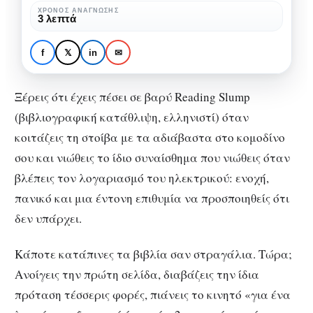
βιβλιοφάγο
Πώς να αναστήσεις τη
ΧΡΌΝΟΣ ΑΝΆΓΝΩΣΗΣ
3 λεπτά
μέσα
βιβλιοφάγο μέσα σου:
σου:
Οδηγός επιβίωσης από ένα
f
𝕏
in
✉
Οδηγός
βάρβαρο Reading Slump
επιβίωσης
Ξέρεις ότι έχεις πέσει σε βαρύ Reading Slump
από
(βιβλιογραφική κατάθλιψη, ελληνιστί) όταν
ένα
κοιτάζεις τη στοίβα με τα αδιάβαστα στο κομοδίνο
βάρβαρο
σου και νιώθεις το ίδιο συναίσθημα που νιώθεις όταν
Reading
βλέπεις τον λογαριασμό του ηλεκτρικού: ενοχή,
Slump
πανικό και μια έντονη επιθυμία να προσποιηθείς ότι
δεν υπάρχει.
Κάποτε κατάπινες τα βιβλία σαν στραγάλια. Τώρα;
Ανοίγεις την πρώτη σελίδα, διαβάζεις την ίδια
πρόταση τέσσερις φορές, πιάνεις το κινητό «για ένα