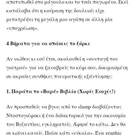
αποτυπωθεί στο μάγουλο και το τσάι παγωμένο. Εκεί
κατάλαβα ότι η κούραση της δουλειάς είχε
μετατρέψει τη μεγάλη μου αγάπη σε άλλη μία
«υποχρέωση».
4 Βήματα για να σπάσεις το ξόρκι
Αν νιώθεις κι εσύ έτσι, ακολουθεί η «συνταγή του
γιατρού» για να ξαναβρείς το κέφι σου, δοκιμασμένη
σε ακραίες συνθήκες πνευματικής εξάντλησης:
1. Παράτα το «Βαρύ» Βιβλίο (Χωρίς Ενοχές!)
Αν προσπαθείς να βγεις από το slump διαβάζοντας
Ντοστογιέφσκι ή ένα διδακτορικό για την οικονομία
του Βυζαντίου, εγκληματείς. Άφησέ το κάτω. Δεν θα
σε κρίνει κανείς. Πιάσε κάτι «εύκολο». Ένα graphic