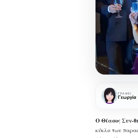
«Οι
Μικρές
ΓΡΆΦΕΙ
Γεωργία
Αλεπούδες»
Studio
Ο Θίασος Συν-θ
Μαυρομιχάλ
Ένας
κύκλο των παρα