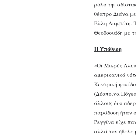
ρόλο της αδίστα
θέατρο Διάνα με
Έλλη Λαμπέτη. Τ
Θεοδοσιάδη με 
Η Υπόθεση
«Οι Μικρές Αλεπ
αμερικανικό νότ
Κεντρική ηρωίδα
(Δέσποινα Πόγκα
άλλους δυο αδερ
παράδοση ήταν ο
Ρεγγίνα είχε πα
αλλά τον ήθελε 