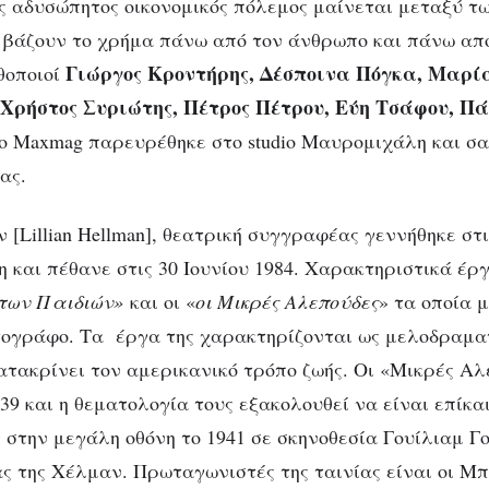
ς αδυσώπητος οικονομικός πόλεμος μαίνεται μεταξύ τ
υ βάζουν το χρήμα πάνω από τον άνθρωπο και πάνω από 
Γιώργος Κροντήρης, Δέσποινα Πόγκα, Μαρί
θοποιοί
Χρήστος Συριώτης, Πέτρος Πέτρου, Εύη Τσάφου, Πά
ο Maxmag παρευρέθηκε στο studio Μαυρομιχάλη και σ
ΘΈΑΤΡΟ
ΚΡΙΤΙΚΈΣ ΘΕΑΤΡΙΚΏΝ ΠΑΡΑΣΤΆΣΕΩΝ
«Οι Μικρές Αλεπούδες», Studi
ας.
ομιχάλη: Ένας οικονομικός πό
[Lillian Hellman], θεατρική συγγραφέας γεννήθηκε στι
εταξύ των μελών μιας οικογένει
 και πέθανε στις 30 Ιουνίου 1984. Χαρακτηριστικά έρ
των Παιδιών»
και οι «
οι Μικρές Αλεπούδες
» τα οποία 
τογράφο. Τα έργα της χαρακτηρίζονται ως μελοδραματ
ατακρίνει τον αμερικανικό τρόπο ζωής. Οι «Μικρές Αλ
39 και η θεματολογία τους εξακολουθεί να είναι επίκα
στην μεγάλη οθόνη το 1941 σε σκηνοθεσία Γουίλιαμ Γ
ας της Χέλμαν. Πρωταγωνιστές της ταινίας είναι οι Μπ