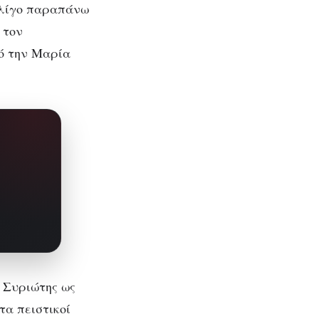
ι λίγο παραπάνω
 τον
ό την Μαρία
 Συριώτης ως
τα πειστικοί