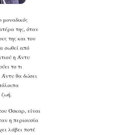
ο μοναδικός
ατέρα της, όταν
υς της και τον
να σωθεί από
ιτιού η Άντυ
ύει το τι
Η Άντυ θα δώσει
πόλοιπα
 ζωή.
του Όσκαρ, είναι
ταν η περιουσία
χει λάβει ποτέ