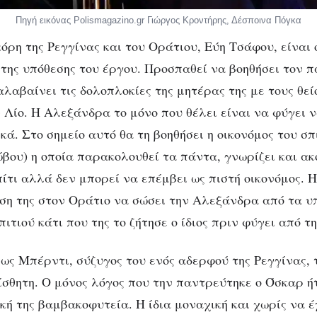
Πηγή εικόνας Polismagazino.gr Γιώργος Κροντήρης, Δέσποινα Πόγκα
όρη της Ρεγγίνας και του Οράτιου, Εύη Τσάφου, είναι 
της υπόθεσης του έργου. Προσπαθεί να βοηθήσει τον π
λαβαίνει τις δολοπλοκίες της μητέρας της με τους θείο
ν Λίο. Η Αλεξάνδρα το μόνο που θέλει είναι να φύγει 
ά. Στο σημείο αυτό θα τη βοηθήσει η οικονόμος του σπ
βου) η οποία παρακολουθεί τα πάντα, γνωρίζει και ακο
πίτι αλλά δεν μπορεί να επέμβει ως πιστή οικονόμος. 
ση της στον Οράτιο να σώσει την Αλεξάνδρα από τα υ
ιτιού κάτι που της το ζήτησε ο ίδιος πριν φύγει από τη
ς Μπέρντι, σύζυγος του ενός αδερφού της Ρεγγίνας, 
ίσθητη. Ο μόνος λόγος που την παντρεύτηκε ο Όσκαρ ή
ακή της βαμβακοφυτεία. Η ίδια μοναχική και χωρίς να έ