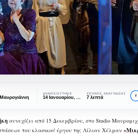
ΔΗΜΟΣΙΕΎΤΗΚΕ
ΧΡΌΝΟΣ ΑΝΆΓΝΩΣΗΣ
f
 Μαυρογιάννη
14 Ιανουαρίου, 2022
7 λεπτά
,
ήκη
η:
συνεχίζει από 15 Δεκεμβρίου, στο Studio Μαυρομιχ
«Μικ
στάσεων του κλασικού έργου της Λίλιαν Χέλμαν