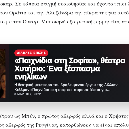
σκαρ. Σε κάποια στιγμή ευαισθησίας και έχοντας πιε
τον Οράτιο και την Αλεξάνδρα την πίκρα της για αυτό
ο με τον Όσκαρ. Μια σκηνή εξαιρετικής ερμηνείας απ
ΔΙΆΒΑΣΕ ΕΠΊΣΗΣ
«Παιχνίδια στη Σοφίτα», θέατρο
Χυτήριο: Ένα ξέσπασμα
ενηλίκων
Η θεατρική μεταφορά του βραβευμένου έργου της Λίλλιαν
Χέλλμαν «Παιχνίδια στη σοφίτα» παρουσιάζεται για
πρώτη φορά…
8 ΜΑΡΤΊΟΥ, 2022
έτρου ως Μπέν, ο πρώτος αδερφός αλλά και ο Χρήστος
ος αδερφός της Ρεγγίνας, κατορθώνουν να είναι απόλυ