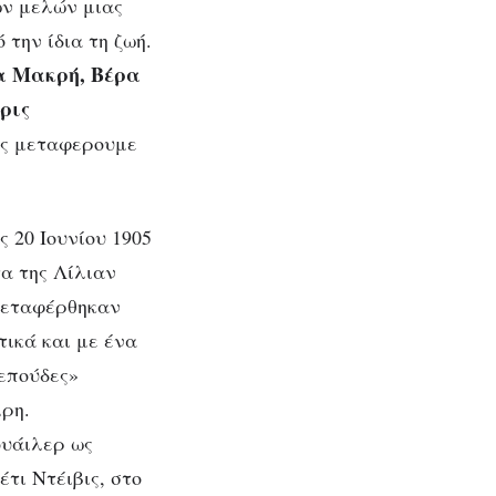
ων μελών μιας
την ίδια τη ζωή.
α Μακρή, Βέρα
ρις
ας μεταφερουμε
o
λεμος
ς 20 Ιουνίου 1905
ας
γα της Λίλιαν
μεταφέρθηκαν
ικά και με ένα
επούδες»
ιρη.
ουάιλερ ως
έτι Ντέιβις, στο