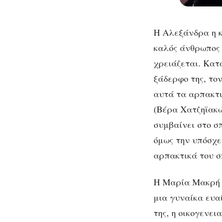
Η Αλεξάνδρα η κ
καλός άνθρωπος 
χρειάζεται. Κατα
ξάδερφο της, το
αυτά τα αρπακτικ
(Βέρα Χατζηϊακώ
συμβαίνει στο σ
όμως την υπόσχε
αρπακτικά του σπ
Η Μαρία Μακρή ω
μια γυναίκα ευα
της, η οικογενει