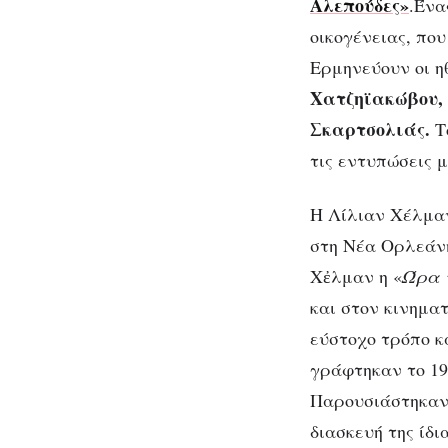
οικονομικός
Αλεπούδες»
.Ένα
πόλεμος
οικογένειας, πο
μεταξύ
Ερμηνεύουν οι η
των
Χατζηϊακώβου, 
μελών
Σκαρτσολιάς.
Τ
μιας
τις εντυπώσεις μ
οικογένειας
Μαυρ
Η Λίλιαν Χέλμαν 
μ
στη Νέα Ορλεάνη
Χἐλμαν η «
Ώρα 
και στον κινημα
εύστοχο τρόπο κ
γράφτηκαν το 19
Παρουσιάστηκαν 
διασκευή της ίδι