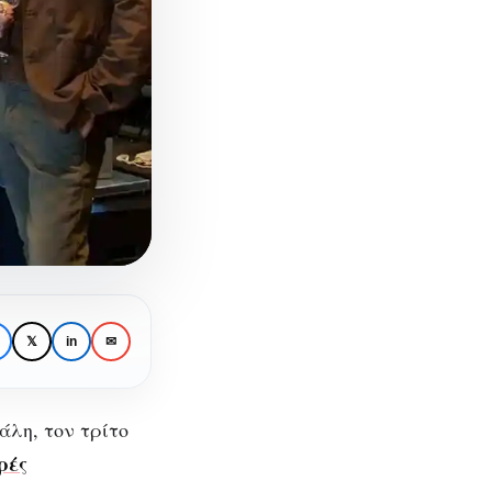
𝕏
in
✉
άλη, τον τρίτο
ρές