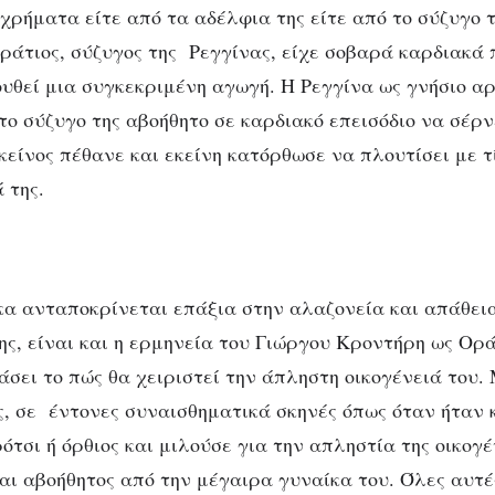
 χρήματα είτε από τα αδέλφια της είτε από το σύζυγο 
άτιος, σύζυγος της Ρεγγίνας, είχε σοβαρά καρδιακά
υθεί μια συγκεκριμένη αγωγή. Η Ρεγγίνα ως γνήσιο αρ
το σύζυγο της αβοήθητο σε καρδιακό επεισόδιο να σέρν
εκείνος πέθανε και εκείνη κατόρθωσε να πλουτίσει με 
 της.
α ανταποκρίνεται επάξια στην αλαζονεία και απάθεια
ης, είναι και η ερμηνεία του Γιώργου Κροντήρη ως Ορά
άσει το πώς θα χειριστεί την άπληστη οικογένειά του.
ς, σε έντονες συναισθηματικά σκηνές όπως όταν ήταν 
τσι ή όρθιος και μιλούσε για την απληστία της οικογέ
αι αβοήθητος από την μέγαιρα γυναίκα του. Όλες αυτές