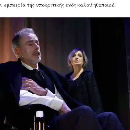
ν εμπειρία της υποκριτικής ενός καλού ηθοποιού.