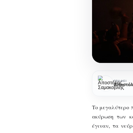
Lives
που
ΓΡΆΦΕΙ
θα
πήγαινα
στον
Το μεγαλύτερο π
καιρό
ακύρωση των κα
του
έγιναν, τα νεύρ
covid