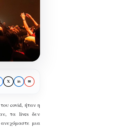
𝕏
in
✉
ου covid, ήταν η
ν, τα lives δεν
υ ανεχόμαστε μια