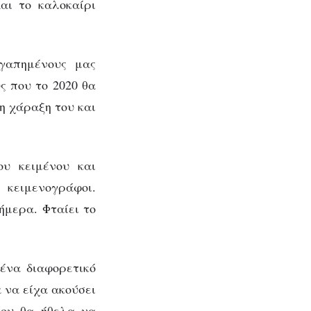
Και το καλοκαίρι
να
αγαπημένους μας
ς που το 2020 θα
d
η χάραξη του και
υ κειμένου και
 κειμενογράφοι.
ήμερα. Φταίει το
ένα διαφορετικό
 να είχα ακούσει
που θα ήθελα να