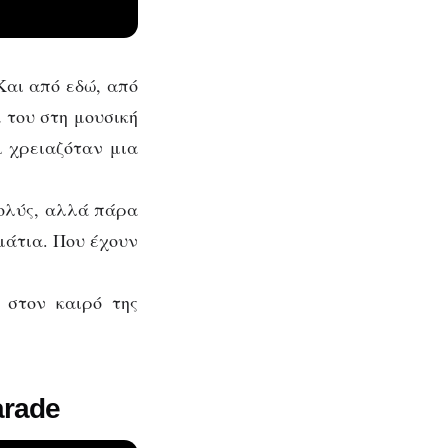
Και από εδώ, από
 του στη μουσική
ι χρειαζόταν μια
 πολύς, αλλά πάρα
μάτια. Που έχουν
 στον καιρό της
arade