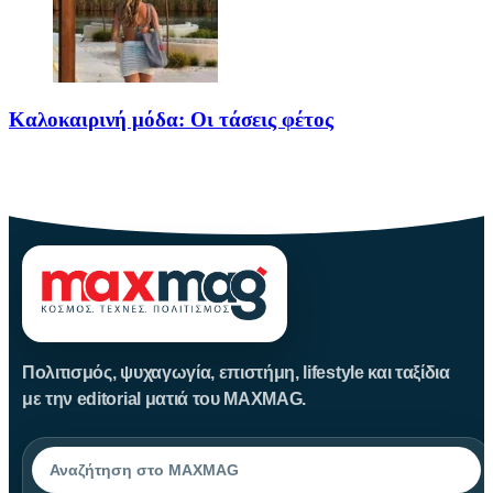
Καλοκαιρινή μόδα: Οι τάσεις φέτος
Καλοκαίρι αγαπημένο. Παραλίες, ξεκούραση και… ζέστη! Καμία
θερμοκρασία δε θα
Πολιτισμός, ψυχαγωγία, επιστήμη, lifestyle και ταξίδια
με την editorial ματιά του MAXMAG.
Αναζήτηση