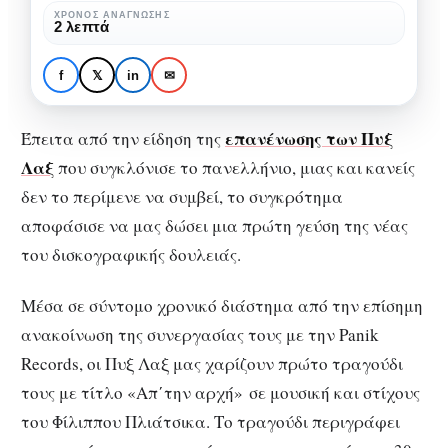
καινούριο
ΧΡΌΝΟΣ ΑΝΆΓΝΩΣΗΣ
ΜΟΥΣΙΚΉ
ΠΡΟΣΩΠΙΚΆ
2 λεπτά
κομμάτι
«Απ΄την αρχή»:
των
Ακούσαμε το καινούριο
f
𝕏
in
✉
Πυξ
κομμάτι των Πυξ Λαξ
Λαξ
επανένωσης των Πυξ
Έπειτα από την είδηση της
Λαξ
που συγκλόνισε το πανελλήνιο, μιας και κανείς
δεν το περίμενε να συμβεί, το συγκρότημα
αποφάσισε να μας δώσει μια πρώτη γεύση της νέας
του δισκογραφικής δουλειάς.
Μέσα σε σύντομο χρονικό διάστημα από την επίσημη
ανακοίνωση της συνεργασίας τους με την Panik
Records, οι Πυξ Λαξ μας χαρίζουν πρώτο τραγούδι
τους με τίτλο «Απ΄την αρχή» σε μουσική και στίχους
του Φίλιππου Πλιάτσικα. Το τραγούδι περιγράφει